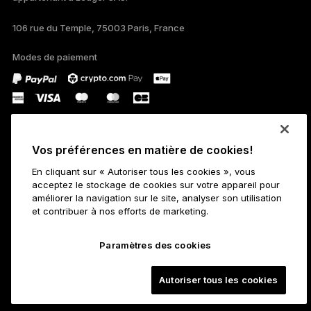
106 rue du Temple, 75003 Paris, France
PORTUGUÊS
Modes de paiement
ESPAÑOL
РУССКИЙ
简体中文
Vos préférences en matière de cookies!
日本語
En cliquant sur « Autoriser tous les cookies », vous
Official Jersey Patch Partner of the San Antonio Spurs
acceptez le stockage de cookies sur votre appareil pour
한국어
améliorer la navigation sur le site, analyser son utilisation
et contribuer à nos efforts de marketing.
العربية
Produits
Paramètres des cookies
ภาษาไทย
Signers à écran tactile sécurisé
Hardware Wallet
Crypto-actifs
Autoriser tous les cookies
Wallet Bitcoin
Ledger Nano Gen5