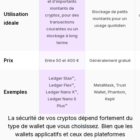
et d’importants
montants de
Stockage de petits
Utilisation
cryptos, pour des
montants pour un
transactions
idéale
usage quotidien
courantes ou un
stockage à long
terme
Prix
Entre 50 et 400 €
Généralement gratuit
Ledger Stax™,
Ledger Flex™,
MetaMask, Trust
Exemples
Ledger Nano X™,
Wallet, Phantom,
Ledger Nano S
Keplr
Plus™
La sécurité de vos cryptos dépend fortement du
type de wallet que vous choisissez. Bien que les
wallets applicatifs et ceux des plateformes