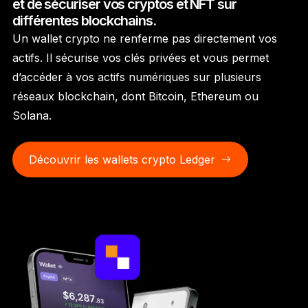
et de sécuriser vos cryptos et NFT sur
Ledger Flex
différentes blockchains.
Le nouveau standard
Un wallet crypto ne renferme pas directement vos
actifs. Il sécurise vos clés privées et vous permet
Ledger Nano
Gen5
d’accéder à vos actifs numériques sur plusieurs
À votre image
réseaux blockchain, dont Bitcoin, Ethereum ou
COLORIS INÉDITS
Solana.
Ledger Nano
Classics
Solution à toute épreuve
Découvrir les wallets crypto Ledger
Découvrir
Wallets physiques
Bundles et packs