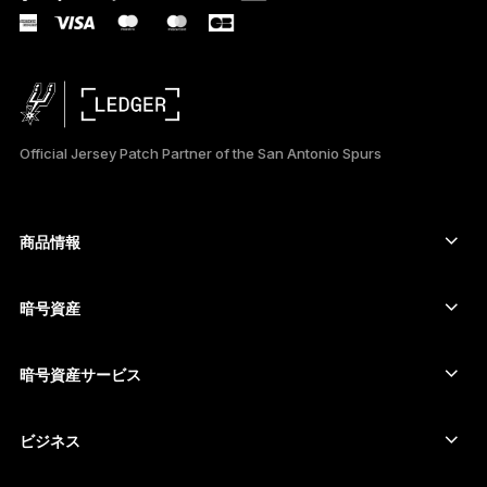
TÜRKÇE
DEUTSCH
PORTUGUÊS
Official Jersey Patch Partner of the San Antonio Spurs
ESPAÑOL
РУССКИЙ
商品情報
セキュアタッチスクリーン搭載の署名用デバイス
简体中文
コールド ウォレット
暗号資産
한국어
Bitcoinウォレット
Ledger Nano Gen5
Ethereumウォレット
Ledger Stax
暗号資産サービス
العربية
暗号資産価格
Solanaウォレット
Ledger Flex
ภาษาไทย
暗号資産を購入
Cardanoウォレット
Ledger Nano Classics
ビジネス
Ledger Enterprise Solutions
暗号資産のステーキング
XRPウォレット
商品を比較する