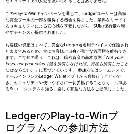
セキュリティ上の妥協を強いられることはありません。
このPlay-to-Winキャンペーンを通じて、Ledgerユーザーは高額
な賞金プールの一部を獲得する機会を得ました。業界をリードす
るセキュリティによる安心感を享受しながら、SUIの保有量を増
やすチャンスが提供されました。
お客様の資産はすべて、安全なLedger署名用デバイスで保護され
たままであるため、常にお客様ご自身が完全な管理権を維持でき
ます。ご存知の通り、これは、暗号資産の基本原則「
Not your
keys, not your coins（鍵を所有しなければ、資産も所有したこと
にはならない）
」に基づいています。 参加方法はシームレスで、
オールインワンのLedger Walletアプリから直接行うことがで
き、セキュリティや使いやすさに一切妥協することなく、活気あ
るSuiエコシステムを知る、楽しく有益な方法をご提供しました。
LedgerのPlay-to-Winプ
ログラムへの参加方法