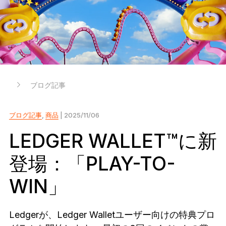
Ledger Flex
暗号資産保護の新常識へ
Ledger Nano
Gen5
お気に入りのスタイルで
新色
ブログ記事
Ledger Nano
クラシック
バックアップで万が一の事態に備える
ブログ記事
,
商品
| 2025/11/06
LEDGER WALLET™に新
登場：「PLAY-TO-
すべて見る
WIN」
ハードウェアウォレット
まとめ買い & パック
Ledgerが、Ledger Walletユーザー向けの特典プロ