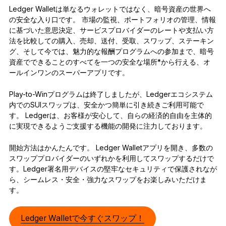
Ledger Walletは単なるウォレットではなく、暗号資産の世界へ
の安全な入り口です。 市場の監視、ポートフォリオの管理、情報
に基づいた意思決定、サービスプロバイダーのレートや支払い方
法を比較しての購入、売却、送付、受取、スワップ、ステーキン
グ、そして今では、魅力的な報酬プログラムへの参加まで、暗号
資産でできることのすべてを一つの安全な場所*から行える、オ
ールインワンのスーパーアプリです。
Play-to-Winプログラムは終了しましたが、Ledgerエコシステム
内でのSUIスワップは、安全かつ簡単に引き続きご利用可能で
す。 Ledgerは、お客様が安心して、自らの経済的自由を主体的
に実現できるようご支援する機能の開発に注力しております。
開始方法はかんたんです。 Ledger Walletアプリを開き、多数の
スワッププロバイダーのいずれかを利用してスワップするだけで
す。Ledger署名用デバイスの堅牢なセキュリティで保護されなが
ら、シームレス・安全・強力なスワップをお楽しみいただけま
す。
Ledger Walletで今すぐスワップ！