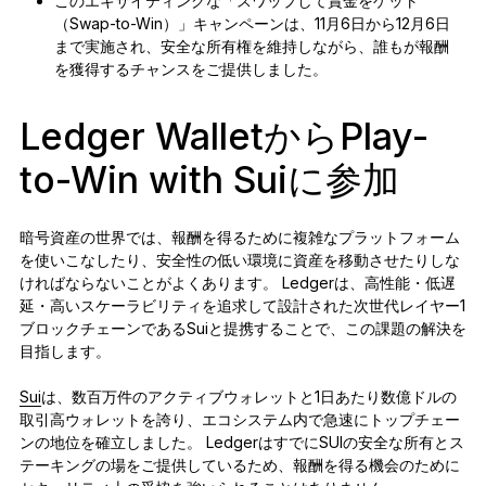
このエキサイティングな「スワップして賞金をゲット
（Swap-to-Win）」キャンペーンは、11月6日から12月6日
まで実施され、安全な所有権を維持しながら、誰もが報酬
を獲得するチャンスをご提供しました。
Ledger WalletからPlay-
to-Win with Suiに参加
暗号資産の世界では、報酬を得るために複雑なプラットフォーム
を使いこなしたり、安全性の低い環境に資産を移動させたりしな
ければならないことがよくあります。 Ledgerは、高性能・低遅
延・高いスケーラビリティを追求して設計された次世代レイヤー1
ブロックチェーンであるSuiと提携することで、この課題の解決を
目指します。
Sui
は、数百万件のアクティブウォレットと1日あたり数億ドルの
取引高ウォレットを誇り、エコシステム内で急速にトップチェー
ンの地位を確立しました。 LedgerはすでにSUIの安全な所有とス
テーキングの場をご提供しているため、報酬を得る機会のために