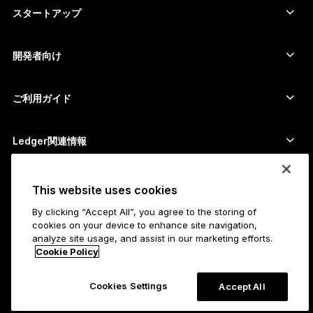
暗号資産をスワップ
Moneroウォレット
セット商品
スタートアップ
Ledger Cathay Capitalより資金提供
USDTウォレット
アクセサリー
暗号資産一覧を見る
全ての商品
開発者向け
デベロッパーポータル
Ledger Walletアプリ
ご利用ガイド
Ledger初期設定
対応ウォレットとサービス
Ledger関連情報
Ledger関連情報
ビットコインの購入方法
脆弱性報奨金制度
ビットコインハードウェアウォレット
キャリア
This website uses cookies
採用情報
販売代理店
By clicking “Accept All”, you agree to the storing of
全ての職種
Ledgerプレスキット
cookies on your device to enhance site navigation,
Ledgerについて
analyze site usage, and assist in our marketing efforts.
企業理念
アフィリエイト
Cookie Policy
Ledger Academy
ステータス
法務
Cookies Settings
Accept All
リーガルセンター
会社概要
Developers
販売利用規約
ブログ
パートナー