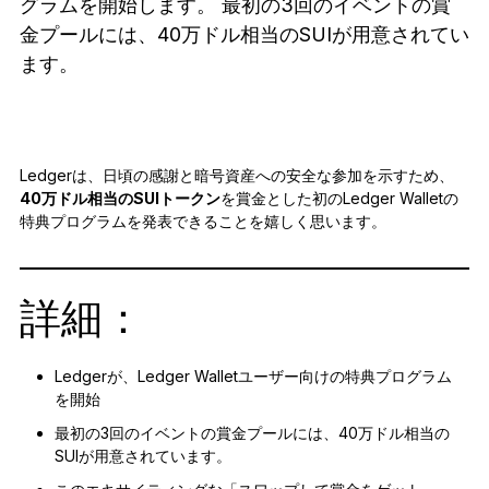
グラムを開始します。 最初の3回のイベントの賞
アクセサリー
金プールには、40万ドル相当のSUIが用意されてい
復元ソリューション
ます。
限定シリーズ
すべての商品を見る
Ledgerは、日頃の感謝と暗号資産への安全な参加を示すため、
40万ドル相当のSUIトークン
を賞金とした初のLedger Walletの
Ledger署名用デバイスを比較する
特典プログラムを発表できることを嬉しく思います。
詳細：
Ledgerが、Ledger Walletユーザー向けの特典プログラム
を開始
最初の3回のイベントの賞金プールには、40万ドル相当の
SUIが用意されています。