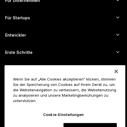
Für Unternehmen
Unternehmenslösungen von Ledger
Krypto-Staking
XRP-Wallet
Unsere Geräte vergleichen
Kryptos umtauschen
Monero-Wallet
Bündel
Für Startups
Finanzierung durch Ledger Cathay Capital
USDT-Wallet
Zubehör
Alle Vermögenswerte ansehen
Alle Produkte
Entwickler
Entwicklerportal
Ledger Wallet-App
Erste Schritte
Erste Schritte mit Ihrem Ledger-Gerät
Kompatible Wallets und Services
Siehe auch
Unterstützung
So kauft man Bitcoin
Wenn Sie auf „Alle Cookies akzeptieren“ klicken, stimmen
Sie der Speicherung von Cookies auf Ihrem Gerät zu, um
Bounty-Programm
Bitcoin-Hardware-Wallet
Karriere
die Websitenavigation zu verbessern, die Websitenutzung
Join Ledger
Reseller
zu analysieren und unsere Marketingbemühungen zu
unterstützen.
Alle Jobs
Ledger-Pressemappe
Über uns
Unsere Vision
Affiliates
Cookie-Einstellungen
Ledger Academy
Status
Rechtliches