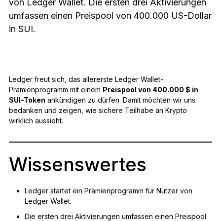
von Ledger Wallet. Die ersten drei Aktivierungen
Zubehör
umfassen einen Preispool von 400.000 US-Dollar
Wiederherstellungslösungen
in SUI.
Limitierte Editionen
Alle Produkte anzeigen
Ledger freut sich, das allererste Ledger Wallet-
Prämienprogramm mit einem
Preispool von 400.000 $ in
Ledger-Signer vergleichen
SUI-Token
ankündigen zu dürfen. Damit möchten wir uns
bedanken und zeigen, wie sichere Teilhabe an Krypto
wirklich aussieht.
Wissenswertes
Ledger startet ein Prämienprogramm für Nutzer von
Ledger Wallet.
Die ersten drei Aktivierungen umfassen einen Preispool