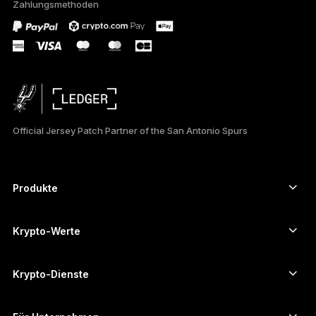
Zahlungsmethoden
FRANÇAIS
TÜRKÇE
PORTUGUÊS
ESPAÑOL
Official Jersey Patch Partner of the San Antonio Spurs
РУССКИЙ
简体中文
Produkte
Secure-touchscreen signers
日本語
Hardware Wallet
Krypto-Werte
한국어
Bitcoin-Wallet
Ledger Nano Gen5
Ethereum-Wallet
Ledger Stax
Krypto-Dienste
العربية
Krypto-Kurse
Solana-Wallet
Ledger Flex
ภาษาไทย
Kryptos kaufen
Cardano-Wallet
Ledger Nano Classics