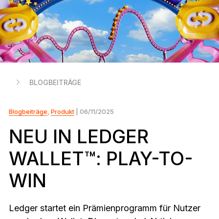
Ledger Flex™
Der neue Standard
Ledger Nano
Gen5
So individuell wie du
NEUE FARBEN
BLOGBEITRÄGE
Ledger Nano
Klassiker
Zuverlässiger Backup-Schutz
Blogbeiträge
,
Produkt
| 06/11/2025
NEU IN LEDGER
WALLET™: PLAY-TO-
Gesamtes Sortiment anzeigen
WIN
Hardware-Wallets
Paket-Angebote
Ledger startet ein Prämienprogramm für Nutzer