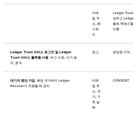
이메
Ledger Tr
일 주
성하고 Ledge
소, 패
폼에 액세스할 
스워
이행
드
Ledger Trust 서비스 로그인 및 Ledger
로그
정당한 이익
Trust 서비스 플랫폼 사용
: 버그 수정, 사기 방
지, 분석
대기자 명단 가입
: 해당 국가에서 Ledger
이메
CONSENT
Recover가 지원될 때 공지
일 주
소, 국
가, 구
독 날
짜