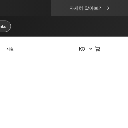
자세히 알아보기
anks
KO
지원
모두 보기
안전한 암호화폐 관리
유용한 리소스
하드웨어 지갑
비트코인 지갑
Ledger를 분실하면 어떻게 되나요?
암호화폐 구매하기
복구 솔루션
번들 및 팩
이더리움 지갑
키가 내 것이 아니면 코인도 내 것이 아니다
암호화폐 스왑
한정판
액세서리
솔라나 지갑
콜드 월렛은 무엇인가요?
암호화폐 스테이킹
모든 제품 보기
개인 키는 무엇인가요?