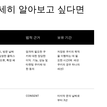
자세히 알아보고 싶다면
법적 근거
보유 기간
치, 방문 날짜
엄격히 필요한 쿠
저장된 쿠키의 목적
발생한 클릭스
키에 대한 정당한
을 이행하는 데 필
오류, 특정 페
이익. 기능, 성능 및
요한 시간(예: 세션
타켓팅 쿠키에 대
쿠키의 경우 하나의
한 동의
세션)
CONSENT
마지막 문의 날짜로
부터 3년