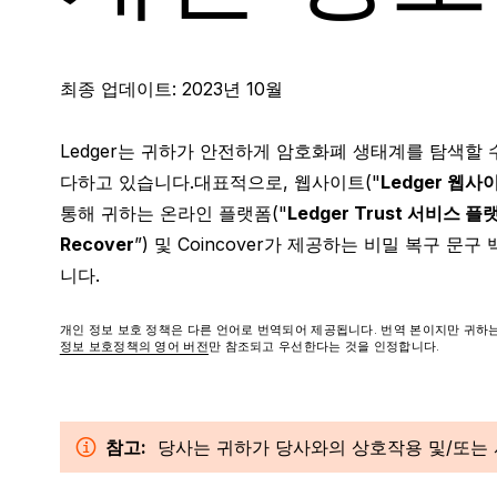
Ledger 아카데미
Ledger Wallet
Ledger Agent Stack
Ledger Quest
LEDGER ENTERPRISE
Ledger Multisig
L
안전하게 암호화폐 및 web3
Ledger 암호화폐 지갑 앱 및
제안은 에이전트, 승인은 사
web3 퀘스트를 수행하고
다양
Ledger Stax
Ledger Flex™
기관을 위한 올인원 디지털 자
거액의 자산을 움직이는 리더
Bec
모든
최종 업데이트: 2023년 10월
에 대해 알아보세요
Web3 게이트웨이
용자, 안전한 실행은 사이너
NFT를 받으세요
산
Ledger Stax
Ledger Flex™
산 플랫폼
를 위한 선택
Ledger는 귀하가 안전하게 암호화폐 생태계를 탐색할
다하고 있습니다.대표적으로, 웹사이트("
Ledger 웹사
통해 귀하는 온라인 플랫폼("
Ledger Trust 서비스 플
Recover
”) 및 Coincover가 제공하는 비밀 복구 문
니다.
개인 정보 보호 정책은 다른 언어로 번역되어 제공됩니다. 번역 본이지만 귀하
Ledger Nano
클래식
정보 보호정책의 영어 버전
만 참조되고 우선한다는 것을 인정합니다.
모두 보기
참고:
당사는 귀하가 당사와의 상호작용 및/또는 
하드웨어 지갑
복구