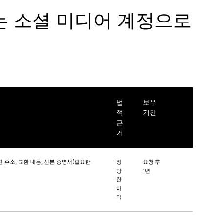
는 소셜 미디어 계정으로
법
보유
적
기간
근
거
편 주소, 교환 내용, 신분 증명서(필요한
정
요청 후
당
1년
한
이
익