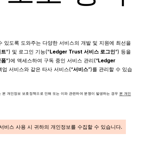
복구 솔루션
Ledger 공동 브랜드 파
카드
Ledger 파트너
블로그
edger Nano
Gen5
한 백업 방식을 조합해 자
암호화폐로 결제하거나 담보
트너십
Ledger Nano
ome a Ledger reseller
클래식
 web3 및 Ledger 뉴스
Ledger Nano
Gen5
새로운 컬러
을 안전하게 보호하세요
로 사용하세요
or affiliate
장치 맞춤화 기회
새로운 컬러
 수 있도록 도와주는 다양한 서비스의 개발 및 지원에 최선을
이트
") 및 로그인 기능("
Ledger Trust 서비스 로그인
”) 등을
랫폼
")에 액세스하여 구독 중인 서비스 관리(“
Ledger
구 백업 서비스와 같은 타사 서비스(“
서비스
”)를 관리할 수 있습
는 본 개인정보 보호정책으로 인해 또는 이와 관련하여 분쟁이 발생하는 경우
본 개인
서비스 사용 시 귀하의 개인정보를 수집할 수 있습니다.
 솔루션