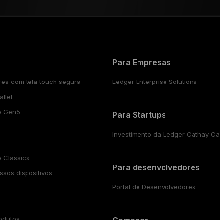
Para Empresas
res com tela touch segura
Ledger Enterprise Solutions
llet
o Gen5
Para Startups
Investimento da Ledger Cathay Cap
 Classics
Para desenvolvedores
sos dispositivos
Portal de Desenvolvedores
odutos
Começar