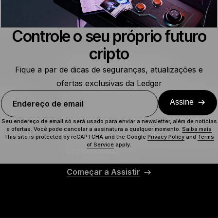
E
Controle o seu próprio futuro
cripto
Proteja Sua Cripto
Fique a par de dicas de seguranças, atualizações e
ofertas exclusivas da Ledger
 com as
As criptomoedas requerem novas regra
Assine
Endereço de email
sas abordam
proteções. Novas práticas de segurança
nhamento
não possa ser aprendido. Ou ensinado. A
Seu endereço de email só será usado para enviar a newsletter, além de notícias
até mesmo
vídeos tutoriais e conheça Ian Rogers, 
e ofertas. Você pode cancelar a assinatura a qualquer momento.
Saiba mais
This site is protected by reCAPTCHA and the Google
Privacy Policy
and
Terms
Officer da Ledger, e fique do lado segur
of Service
apply.
criptomoedas.
Começar a Assistir