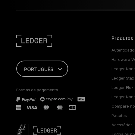
Produtos
Autenticado
Hardware Wa
PORTUGUÊS
Ledger Nan
Ledger Stax
ENGLISH
Ledger Flex
Formas de pagamento
FRANÇAIS
Ledger Nano
Compare nos
TÜRKÇE
Pacotes
DEUTSCH
Acessórios
Todos os pr