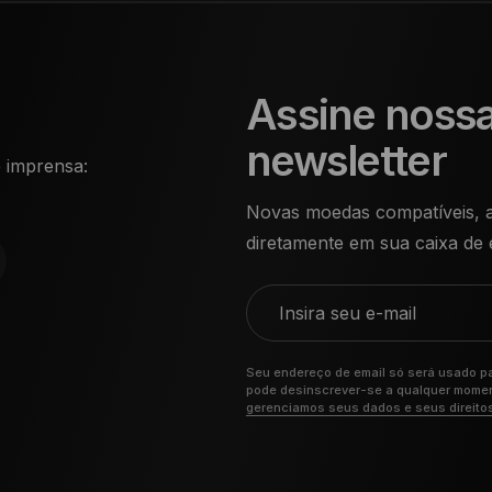
Assine noss
newsletter
 imprensa:
Novas moedas compatíveis, at
diretamente em sua caixa de 
Insira seu e-mail
Seu endereço de email só será usado pa
pode desinscrever-se a qualquer moment
gerenciamos seus dados e seus direito