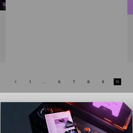
1
…
6
7
8
9
10