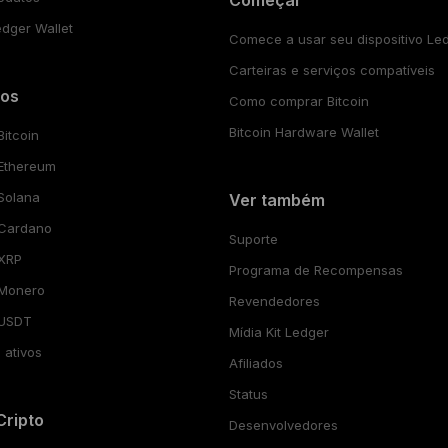
edger Wallet
Comece a usar seu dispositivo Le
Carteiras e serviços compatíveis
vos
Como comprar Bitcoin
Bitcoin Hardware Wallet
Bitcoin
 Ethereum
 Solana
Ver também
 Cardano
Suporte
 XRP
Programa de Recompensas
 Monero
Revendedores
 USDT
Mídia Kit Ledger
 ativos
Afiliados
Status
Cripto
Desenvolvedores