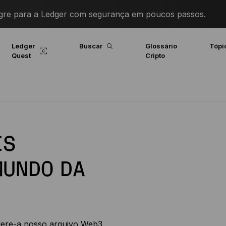
igre para a Ledger com segurança em poucos passos.
Ledger
Buscar
Glossário
Tópi
Quest
Cripto
IS
MUNDO DA
dere-a nosso arquivo Web3,