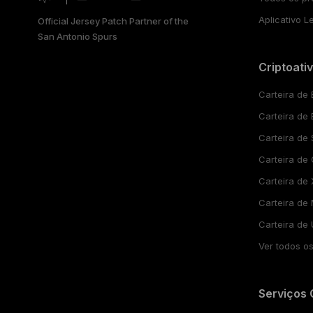
ESPAÑOL
Aplicativo L
Official Jersey Patch Partner of the
San Antonio Spurs
РУССКИЙ
Criptoati
简体中文
Carteira de 
日本語
Carteira de
한국어
Carteira de
Carteira de
العربية
Carteira de
Carteira de
Carteira de
Ver todos os
Serviços 