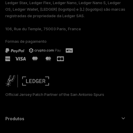
Ledger Stax, Ledger Flex, Ledger Nano, Ledger Nano S, Ledger
FRANÇAIS
OS, Ledger Wallet, [LEDGER] (logotipo) e [L] (logotipo) são marcas
registradas de propriedade da Ledger SAS.
TÜRKÇE
106, Rue du Temple, 75003 Paris, France
DEUTSCH
Formas de pagamento
ESPAÑOL
РУССКИЙ
简体中文
日本語
Official Jersey Patch Partner of the San Antonio Spurs
한국어
العربية
Produtos
ภาษาไทย
Autenticadores com tela touch segura