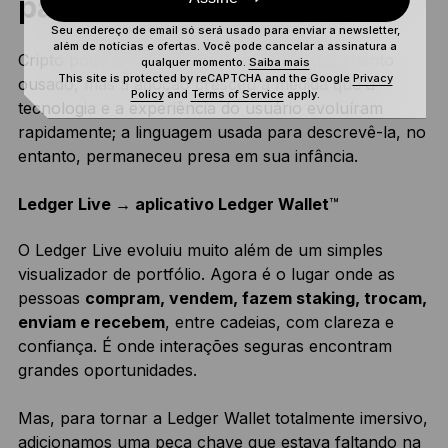
para a Ledger Wallet
Seu endereço de email só será usado para enviar a newsletter,
além de notícias e ofertas. Você pode cancelar a assinatura a
Cripto pode ter começado como um experimento
qualquer momento.
Saiba mais
This site is protected by reCAPTCHA and the Google
Privacy
ousado, mas a adoção cresceu à medida que a
Policy
and
Terms of Service
apply.
tecnologia e a experiência do usuário evoluíram
rapidamente; a linguagem usada para descrevê-la, no
entanto, permaneceu presa em sua infância.
Ledger Live → aplicativo Ledger Wallet
™
O Ledger Live evoluiu muito além de um simples
visualizador de portfólio. Agora é o lugar onde as
pessoas
compram, vendem, fazem staking, trocam,
enviam e recebem
, entre cadeias, com clareza e
confiança. É onde interações seguras encontram
grandes oportunidades.
Mas, para tornar a Ledger Wallet totalmente imersivo,
adicionamos uma peça chave que estava faltando na