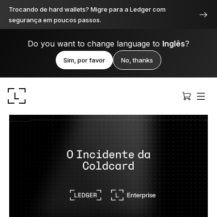
Trocando de hard wallets? Migre para a Ledger com
segurança em poucos passos.
Do you want to change language to
Inglês
?
Sim, por favor
No, thanks
Ledger Stax
Premium de todos os ângulos