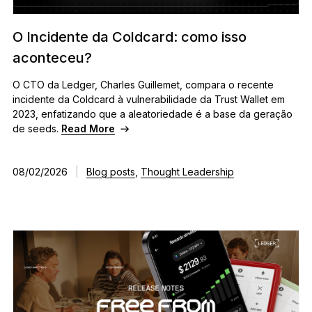
Ledger Flex
O novo padrão
O Incidente da Coldcard: como isso
aconteceu?
Ledger Nano
Gen5
Tão único quanto você
O CTO da Ledger, Charles Guillemet, compara o recente
NOVAS CORES
incidente da Coldcard à vulnerabilidade da Trust Wallet em
2023, enfatizando que a aleatoriedade é a base da geração
de seeds.
Read More
Ledger Nano
Clássicos
Proteção de backup confiável
08/02/2026
|
Blog posts
,
Thought Leadership
Comprar todas
Hard Wallets
Pacotes