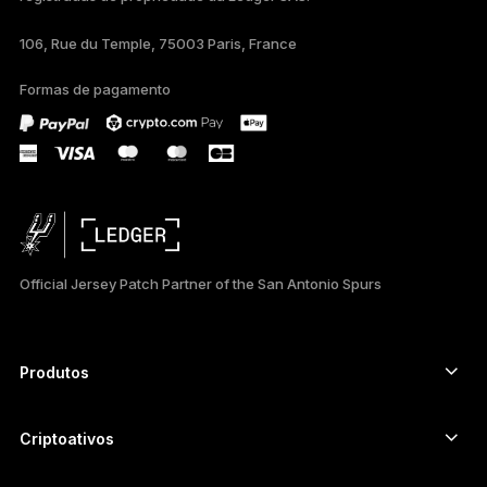
TÜRKÇE
106, Rue du Temple, 75003 Paris, France
DEUTSCH
Formas de pagamento
ESPAÑOL
РУССКИЙ
简体中文
日本語
Official Jersey Patch Partner of the San Antonio Spurs
한국어
العربية
Produtos
ภาษาไทย
Autenticadores com tela touch segura
Hardware Wallet
Criptoativos
Carteira de Bitcoin
Ledger Nano Gen5