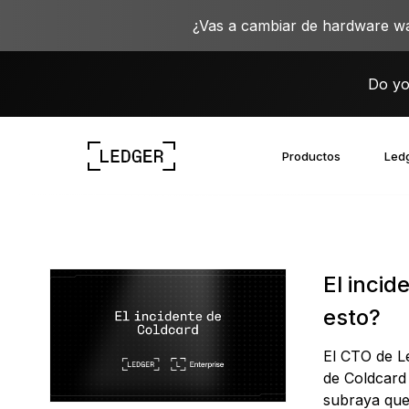
¿Vas a cambiar de hardware wa
Do yo
Productos
Ledg
Descubre nuestros dispositivos
Ecosistema de Ledger
Aprende sobre la Web3
Oportunidades laborales en Ledger
Descubre nuestros dispositivos
El inci
esto?
El CTO de Le
de Coldcard 
subraya que 