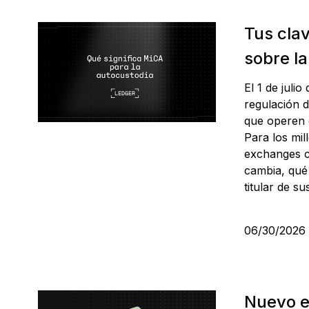
ES
Tus clav
sobre la
El 1 de juli
regulación 
que operen 
Para los mil
exchanges c
cambia, qué 
titular de s
06/30/202
Nuevo e