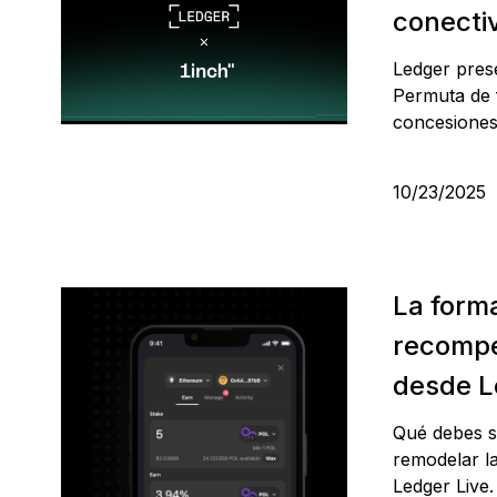
conecti
Ledger pres
Permuta de f
concesione
10/23/2025
La form
recompe
desde L
Qué debes s
remodelar l
Ledger Live