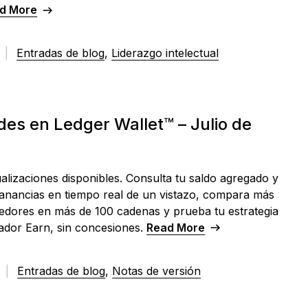
d More
Soluciones de
Socios de marca
Blog
edger Nano
Gen5
Tarjeta
Recuperación
compartida de
Ledger Nano
Clásicos
das las noticias de la
ocios de Ledger
6
|
Entradas de blog
,
Liderazgo intelectual
Ledger Nano
Gen5
COLORES NUEVOS
Ledger Nano
Gasta cripto o úsalas
Clásicos
a una combinación de
Ledger
Web3 y Ledger
viértete en revendedor
COLORES NUEVOS
como garantía
luciones de respaldo
Oportunidades de
o afiliado de Ledger
a mantenerte protegido
personalización de
dispositivos
es en Ledger Wallet™ – Julio de
Soluciones de Recuperación
lizaciones disponibles. Consulta tu saldo agregado y
Ediciones limitadas
ganancias en tiempo real de un vistazo, compara más
Ver todos los productos
edores en más de 100 cadenas y prueba tu estrategia
lador Earn, sin concesiones.
Read More
6
|
Entradas de blog
,
Notas de versión