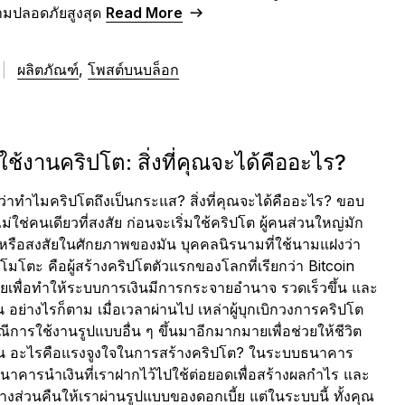
มปลอดภัยสูงสุด
Read More
|
ผลิตภัณฑ์
,
โพสต์บนบล็อก
ช้งานคริปโต: สิ่งที่คุณจะได้คืออะไร?
่าทำไมคริปโตถึงเป็นกระแส? สิ่งที่คุณจะได้คืออะไร? ขอบ
่ใช่คนเดียวที่สงสัย ก่อนจะเริ่มใช้คริปโต ผู้คนส่วนใหญ่มัก
งหรือสงสัยในศักยภาพของมัน บุคคลนิรนามที่ใช้นามแฝงว่า
มโตะ คือผู้สร้างคริปโตตัวแรกของโลกที่เรียกว่า Bitcoin
ยเพื่อทำให้ระบบการเงินมีการกระจายอำนาจ รวดเร็วขึ้น และ
้น อย่างไรก็ตาม เมื่อเวลาผ่านไป เหล่าผู้บุกเบิกวงการคริปโต
ณีการใช้งานรูปแบบอื่น ๆ ขึ้นมาอีกมากมายเพื่อช่วยให้ชีวิต
ึ้น อะไรคือแรงจูงใจในการสร้างคริปโต? ในระบบธนาคาร
ธนาคารนำเงินที่เราฝากไว้ไปใช้ต่อยอดเพื่อสร้างผลกำไร และ
งส่วนคืนให้เราผ่านรูปแบบของดอกเบี้ย แต่ในระบบนี้ ทั้งคุณ