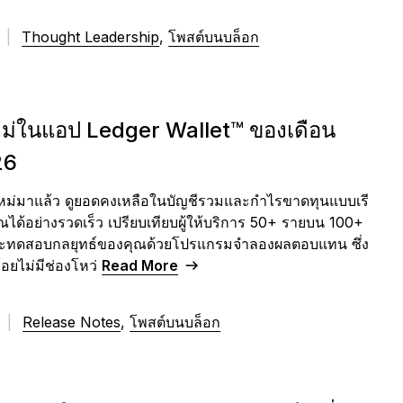
ะบบสำรองวลีกู้คืน
บล็อก
พันธมิตรทางธุรกิจแบบ
การ์ด
ร์ทเนอร์ของ Ledger
6
|
Thought Leadership
,
โพสต์บนบล็อก
Ledger Nano
edger Nano
รุ่น
Gen5
ดภัยยิ่งขึ้นด้วยการสำรอง
วสารเกี่ยวกับ Web3 และ
ใช้จ่ายด้วยคริปโต หรือใช้คริป
Co-brand กับ Ledger
ป็นตัวแทนจำหน่ายหรือ
Ledger Nano
Ledger Nano
รุ่น
Gen5
้อมูลหลากหลายรูปแบบ
Ledger ทั้งหมด
โตเป็นหลักประกัน
มาตรฐาน
สีใหม่ล่าสุด
Affiliate ของ Ledger
โอกาสในการปรับแต่งอุปกรณ์
มาตรฐาน
สีใหม่ล่าสุด
หม่ในแอป Ledger Wallet™ ของเดือน
26
หม่มาแล้ว ดูยอดคงเหลือในบัญชีรวมและกำไรขาดทุนแบบเรี
ระบบสำรองวลีกู้คืน
ได้อย่างรวดเร็ว เปรียบเทียบผู้ให้บริการ 50+ รายบน 100+
รุ่นลิมิเต็ด
ละทดสอบกลยุทธ์ของคุณด้วยโปรแกรมจำลองผลตอบแทน ซึ่ง
้อยไม่มีช่องโหว่
Read More
ดูผลิตภัณฑ์ทั้งหมด
6
|
Release Notes
,
โพสต์บนบล็อก