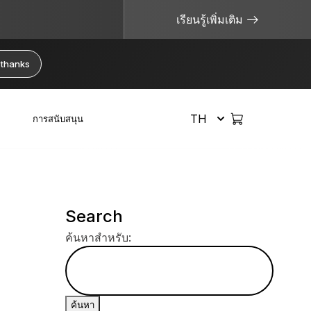
เรียนรู้เพิ่มเติม
 thanks
TH
การสนับสนุน
เลือกช็อป
จัดการคริปโตอย่างปลอดภัย
แหล่งข้อมูลที่มีประโยชน์
Search
Hardware Wallet
Bitcoin Wallet
จะเกิดอะไรขึ้นหากฉันทำ Ledger หาย?
ระบบสำรองวลีกู้คืน
ซื้อคริปโต
ค้นหาสำหรับ:
แพ็กเกจหรือเซ็ต
Ethereum Wallet
ไม่ใช่คีย์ของคุณ ไม่ใช่เหรียญของคุณ
รุ่นลิมิเต็ด
สวอปคริปโต
อุปกรณ์เสริม
Solana Wallet
Cold Wallet คืออะไร?
ดูผลิตภัณฑ์ทั้งหมด
สเตคคริปโต
Private Key คืออะไร?