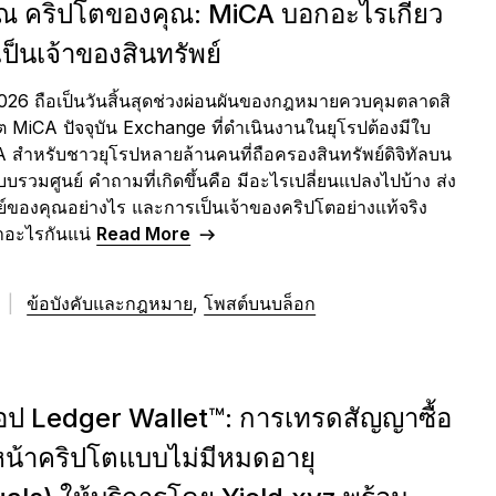
ุณ คริปโตของคุณ: MiCA บอกอะไรเกี่ยว
ป็นเจ้าของสินทรัพย์
. 2026 ถือเป็นวันสิ้นสุดช่วงผ่อนผันของกฎหมายควบคุมตลาดสิ
ต MiCA ปัจจุบัน Exchange ที่ดำเนินงานในยุโรปต้องมีใบ
 สำหรับชาวยุโรปหลายล้านคนที่ถือครองสินทรัพย์ดิจิทัลบน
รวมศูนย์ คำถามที่เกิดขึ้นคือ มีอะไรเปลี่ยนแปลงไปบ้าง ส่ง
ย์ของคุณอย่างไร และการเป็นเจ้าของคริปโตอย่างแท้จริง
าอะไรกันแน่
Read More
6
|
ข้อบังคับและกฎหมาย
,
โพสต์บนบล็อก
อป Ledger Wallet™: การเทรดสัญญาซื้อ
หน้าคริปโตแบบไม่มีหมดอายุ