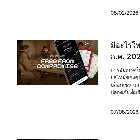
แอป Ledger Wallet
Ledger Academy
Ledger Agent Stack
ร
Ledger Enterprise
Ledger Multisig
พา
08/02/202
Ledger Quest
L
แอปคริปโตวอลเล็ตและเกตเวย์
เรียนรู้เกี่ยวกับคริปโตและ
เอเยนต์เสนอ คุณอนุมัติ
ปลอ
ข่า
แพลตฟอร์มสินทรัพย์ดิจิทัล
สำหรับผู้บริหารที่ต้องเคลื่อน
เ
Ledger Stax
Ledger Flex
ทำภารกิจ Web3 และรับ NFT
Web3 อย่างปลอดภัย
Web3
อุปกรณ์ลงนามจัดการธุรกรรม
ข
แบบครบวงจรสำหรับสถาบัน
ย้ายเงินมูลค่าหลายล้าน
Ledger Stax
Ledger Flex
มีอะไรใ
เลือกช็อป
ก.ค. 20
การอัปเกรดใ
Hardware Wallet
ยลไทม์ของคุณ
แพ็กเกจหรือเซ็ต
บล็อกเชน แ
ปลอดภัยเต็มร
อุปกรณ์เสริม
07/08/202
Compare Ledger signers