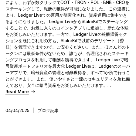
により、わずか数クリックでDOT・TRON・POL・BNB・CROを
ステーキングして、報酬の獲得が可能になりました。 この連携に
より、Ledger Liveでの運用が簡素化され、資産運用に集中でき
るようになりました。 Ledger LiveからStakeKitでステーキング
することで、お気に入りのコインをアプリに追加し、新たな体験
をお楽しみいただけます。一方で、Ledger Liveの報酬獲得セク
ションを既にご利用の方も、StakeKitで以前のデリゲート（委
任）を管理できますので、ご安心ください。 また、ほとんどのト
ークンには最低条件がないため、誰もが、合理化されたステーキ
ングプロセスを利用して報酬を獲得できます。 Ledger Liveで暗
号資産ポートフォリオを最大化 Ledger Liveは、Ledgerのスーパ
ーアプリで、暗号資産の管理と報酬獲得を、すべて1か所で行うこ
とができます。 また、使いやすさと一流のセキュリティを兼ね備
えており、安全に暗号資産をお楽しみいただけます。…
Read More
04/04/2025
|
ブログ記事