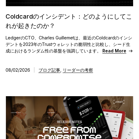
Ledger Flex
暗号資産保護の新常識へ
Coldcardのインシデント：どのようにしてこ
れが起きたのか？
Ledger Nano
Gen5
お気に入りのスタイルで
LedgerのCTO、Charles Guillemetは、最近のColdcardのインシ
新色
デントを2023年のTrustウォレットの脆弱性と比較し、シード生
成におけるランダム性の基盤を強調しています。
Read More
Ledger Nano
クラシック
バックアップで万が一の事態に備える
08/02/2026
|
ブログ記事
,
リーダーの考察
すべて見る
ハードウェアウォレット
まとめ買い & パック