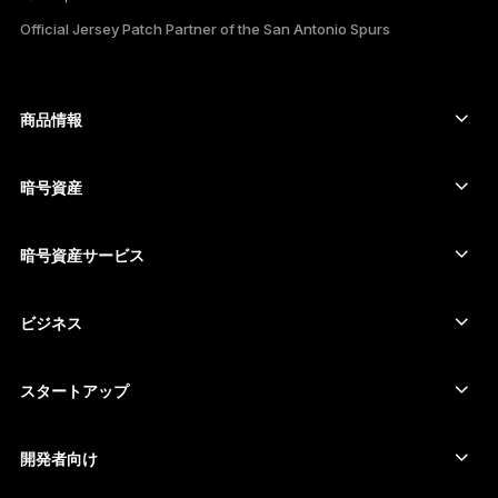
Official Jersey Patch Partner of the San Antonio Spurs
한국어
العربية
商品情報
ภาษาไทย
セキュアタッチスクリーン搭載の署名用デバイス
コールド ウォレット
暗号資産
Bitcoinウォレット
Ledger Nano Gen5
Ethereumウォレット
Ledger Stax
暗号資産サービス
暗号資産価格
Solanaウォレット
Ledger Flex
暗号資産を購入
Cardanoウォレット
Ledger Nano Classics
ビジネス
Ledger Enterprise Solutions
暗号資産のステーキング
XRPウォレット
商品を比較する
暗号資産をスワップ
Moneroウォレット
セット商品
スタートアップ
Ledger Cathay Capitalより資金提供
USDTウォレット
アクセサリー
暗号資産一覧を見る
全ての商品
開発者向け
デベロッパーポータル
Ledger Walletアプリ