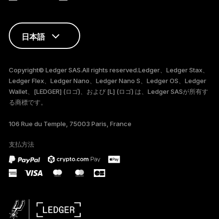
日本語
ENGLISH
Copyright© Ledger SAS.All rights reserved.Ledger、Ledger Stax、
Ledger Flex、Ledger Nano、Ledger Nano S、Ledger OS、Ledger
FRANÇAIS
Wallet、[LEDGER] (ロゴ)、および [L] (ロゴ) は、Ledger SASが所有す
る商標です。
TÜRKÇE
106 Rue du Temple, 75003 Paris, France
DEUTSCH
支払方法
PORTUGUÊS
ESPAÑOL
РУССКИЙ
简体中文