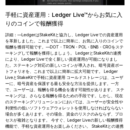
手軽に資産運用：Ledger Live™からお気に入
りのコインで報酬獲得
詳細：—LedgerはStakeKitと協力し、Ledger Liveでの資産運用
を革新しました。これまで以上に簡単に、お気に入りのコインで
報酬を獲得可能です。—DOT・TRON・POL・BNB・CROをステ
ーキングして報酬を獲得しましょう。 LedgerとStakeKitの連携
により、Ledger Liveで全く新しい資産運用が可能になりまし
た。ステーキング対応の新しいコインが導入され、暗号資産ポー
トフォリオを、これまで以上に簡単に拡大可能です。 Ledger
LiveとStakeKitで手軽に資産運用 コールドストレージは、ユーザ
ーに、暗号資産を保護する最も安全な方法を提供します。一方
で、ユーザーは、報酬を得る機会を逃す可能性があります。 ステ
ーキングは、さらなる報酬を得るための手段です。しかし、現在
のステーキングソリューションにおいては、ユーザーが安全性や
利便性の低いソフトウェアウォレットを使用しなければならない
場合が多くあります。その場合、資金のリスクのみならず、プロ
セスが複雑となります。 今すぐ、Ledger Liveの新しい報酬獲得
機能で、手軽な資産運用をお楽しみください。 StakeKitとの連携