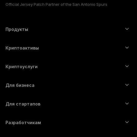
Official Jersey Patch Partner of the San Antonio Spurs
한국어
ภาษาไทย
Продукты
Сенсорные устройства подписи
Аппаратный кошелёк
Криптоактивы
Bitcoin-кошелёк
Ledger Nano Gen5
Ethereum-кошелёк
Ledger Stax
Криптоуслуги
Котировки криптовалют
Solana-кошелёк
Ledger Flex
Купить криптовалюту
Cardano-кошелёк
Ledger Nano Classics
Для бизнеса
Решение Ledger Enterprise
Криптовалютные займы
XRP-кошелёк
Сравнить устройства
Обменять криптовалюту
Monero-кошелёк
Наборы
Для стартапов
Финансирование от Ledger Cathay Capital
USDT-кошелёк
Аксессуары
Полный список активов
Все продукты
Разработчикам
Портал разработчиков
Приложение Ledger Wallet