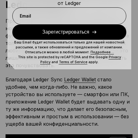
Ledger Wallet
от Ledger
Email
Протокол Ledger Key Ring — это серьёзное
нововведение, которое значительно расширяет
Зарегистрироваться
функциональность и удобство использования не
Ваш Email будет использоваться только для нашей новостной
только для пользователей Ledger, но и для всех
рассылки, а также обновлений и предложений от компании.
любителей Веб 3.0 в целом. И Ledger Sync — это
Отписаться можно в любой момент.
Подробнее…
This site is protected by reCAPTCHA and the Google
Privacy
лишь первая услуга, которая даёт возможность
Policy
and
Terms of Service
apply.
это почувствовать.
Благодаря Ledger Sync
Ledger Wallet
стало
удобнее, чем когда-либо. Не важно, какое
устройство вы используете — смартфон или ПК,
приложение Ledger Wallet будет выдавать одну и
ту же информацию, что делает его безопасным,
эффективным и простым в использовании — без
ущерба вашей конфиденциальности.