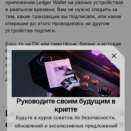
приложении Ledger Wallet на разных устройствах
в реальном времени. Вам не нужно следить за
тем, какие транзакции вы подписали, или какие
операции до этого проводились на другом
устройстве подписи.
Будь то на ПК или смартфоне, баланс и история
будут актуальными везде. Таким образом, вы
можете продолжить с того же места, где
остановились — без ручного экспорта,
сканирования QR-кодов или повторного
добавления счетов!
Руководите своим будущим в
крипте
Ledger Sync: прокачанный
Будьте в курсе советов по безопасности,
опыт взаимодействия для
обновлений и эксклюзивных предложений