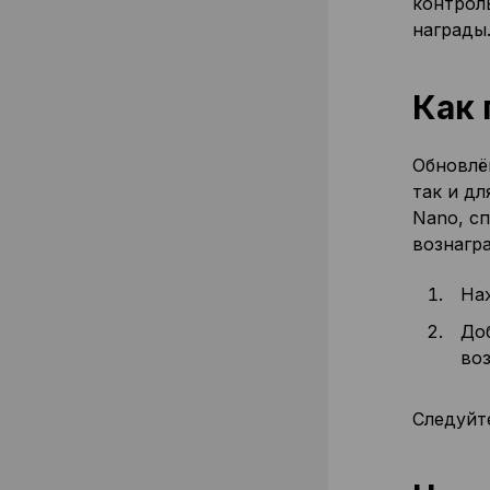
контрол
награды
Как 
Обновлён
так и дл
Nano, с
вознагр
На
До
во
Следуйт