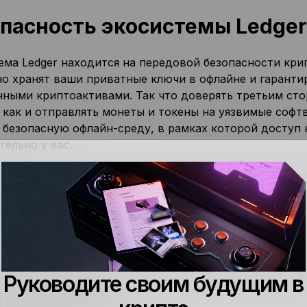
пасность экосистемы Ledger
ема Ledger находится на передовой безопасности крип
но хранят ваши приватные ключи в офлайне и гарант
нными криптоактивами. Так что доверять третьим сто
 как и отправлять монеты и токены на уязвимые софт
 безопасную офлайн-среду, в рамках которой доступ
ельно у вас.
ма Ledger состоит не только из аппаратного кошелька
ивает безопасное взаимодействие с собственными кри
ать монеты и токены
, стейкать их, а также взаимодей
е соединение
при одновременном хранении приватны
ада для ценителей самостоя
Руководите своим будущим в
птоактивов