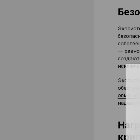
Безо
Экосист
безопас
собстве
— равно
создают
исключит
Экосисте
обеспеч
обменив
надёжно
Нагр
кри