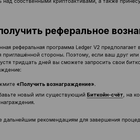
ь над собственными криптоактивами, а также принесу
.
получить реферальное возн
ная реферальная программа Ledger V2 предполагает в
я приглашённой стороны. Поэтому, если ваш друг или 
пустя тридцать дней вы сможете запросить свои битк
аждение:
жмите
«Получить вознаграждение»
.
бавьте новый или существующий
Биткойн-счёт
, на к
знаграждения.
е дальнейшим рекомендациям для завершения процед