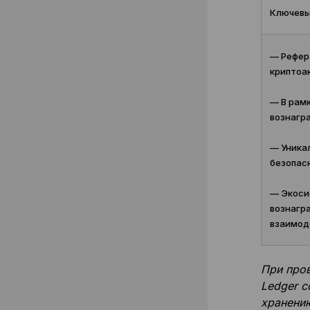
Ключевы
— Рефер
криптоак
— В рамк
вознагра
— Уникал
безопас
— Экоси
вознагр
взаимод
При пров
Ledger с
хранению