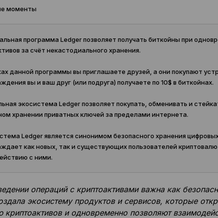
е моменты
альная программа Ledger позволяет получать биткойны при однов
тивов за счёт некастодиального хранения.
ах данной программы вы приглашаете друзей, а они покупают устр
ждения вы и ваш друг (или подруга) получаете по 10$ в биткойнах.
ьная экосистема Ledger позволяет покупать, обменивать и стейка
ном хранении приватных ключей за пределами интернета.
стема Ledger является синонимом безопасного хранения цифровых
аждает как новых, так и существующих пользователей криптовалю
ействию с ними.
едении операций с криптоактивами важна как безопасно
оздала экосистему продуктов и сервисов, которые отк
 криптоактивов и одновременно позволяют взаимодейс