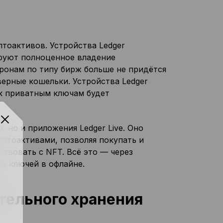
тоактивов. Устройства Ledger
ируют полноценное владение
ронам по типу бирж больше не придётся
верные кошельки. Устройства Ledger
 к приватным ключам будет
, но и приложения Ledger Live. Оно
птоактивами, позволяя покупать и
ствовать с NFT. Всё это — через
х ключей в офлайне.
тельного хранения