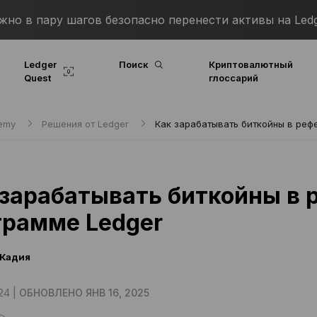
о в пару шагов безопасно перенести активы на Ledg
Ledger
Поиск
Криптовалютный
Quest
глоссарий
demy
Решения от Ledger
Как зарабатывать биткойны в реф
 зарабатывать биткойны в 
грамме Ledger
Кадия
24 |
ОБНОВЛЕНО ЯНВ 16, 2025