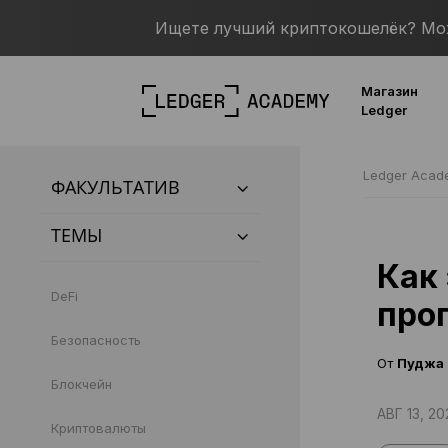
Ищете лучший криптокошелёк? Можн
Магазин
Ledger
Ledger Aca
ФАКУЛЬТАТИВ
ТЕМЫ
Как
DeFi
про
Безопасность
От
Пуджа 
Блокчейн
АВГ 13, 20
Криптовалюты