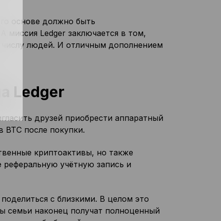
его основе должно быть
А миссия Ledger заключается в том,
 числу людей. И отличным дополнением
а Ledger
гласить друзей приобрести аппаратный
в BTC после покупки.
твенные криптоактивы, но также
е реферальную учётную запись и
поделиться с близкими. В целом это
ны семьи наконец получат полноценный