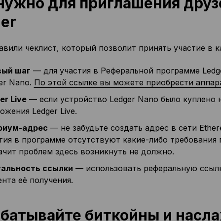
нужно для приглашения друз
er
вили чеклист, который позволит принять участие в к
вый шаг
— для участия в Реферальной программе Ledg
er Nano.
По этой ссылке вы можете приобрести аппара
er Live
— если устройство Ledger Nano было куплено 
ожения Ledger Live.
риум-адрес
— не забудьте создать адрес в сети Ether
тия в программе отсутствуют какие-либо требования 
ачит проблем здесь возникнуть не должно.
альность ссылки
— использовать реферальную ссылк
нта её получения.
батывайте биткойны и насл