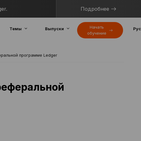
er.
Подробнее
Начать
Темы
Выпуски
Рус
обучение
еральной программе Ledger
реферальной