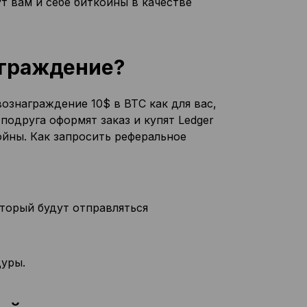
т вам и себе биткойны в качестве
аграждение?
ознаграждение 10$ в BTC как для вас,
подруга оформят заказ и купят Ledger
ойны. Как запросить реферальное
оторый будут отправляться
уры.