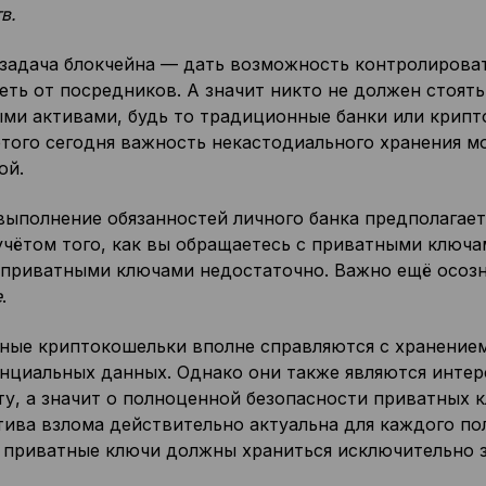
в.
 задача блокчейна — дать возможность контролирова
сеть от посредников. А значит никто не должен стоят
ми активами, будь то традиционные банки или крипт
того сегодня важность некастодиального хранения мо
ой.
выполнение обязанностей личного банка предполагает
учётом того, как вы обращаетесь с приватными ключа
 приватными ключами недостаточно. Важно ещё осоз
е
.
ные криптокошельки вполне справляются с хранение
нциальных данных. Однако они также являются инте
у, а значит о полноценной безопасности приватных к
тива взлома действительно актуальна для каждого по
 приватные ключи должны храниться исключительно з