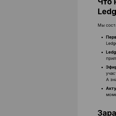
Что 
Ledg
Мы соста
Пер
Ledg
Ledg
прил
Эфи
учас
А зн
Акту
моме
Зара