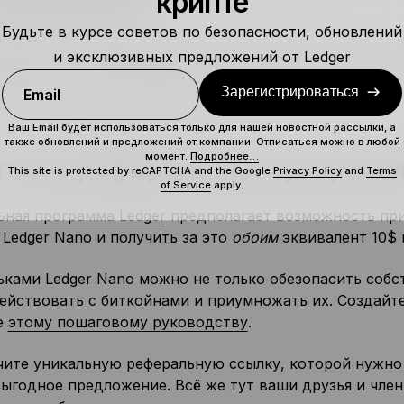
крипте
Будьте в курсе советов по безопасности, обновлений
ы ни было взаимодействие с цифровыми активами, в 
и эксклюзивных предложений от Ledger
тельное некастодиальное хранение монет и токенов. 
редоставить такую возможность как можно большему
Зарегистрироваться
Email
будет реферальная программа Ledger.
Ваш Email будет использоваться только для нашей новостной рассылки, а
также обновлений и предложений от компании. Отписаться можно в любой
момент.
Подробнее…
такое реферальная программ
This site is protected by reCAPTCHA and the Google
Privacy Policy
and
Terms
of Service
apply.
ьная программа Ledger
предполагает возможность при
Ledger Nano и получить за это
обоим
эквивалент 10$ 
ьками Ledger Nano можно не только обезопасить собс
ействовать с биткойнами и приумножать их. Создайт
е
этому пошаговому руководству
.
чите уникальную реферальную ссылку, которой нужно 
выгодное предложение. Всё же тут ваши друзья и чле