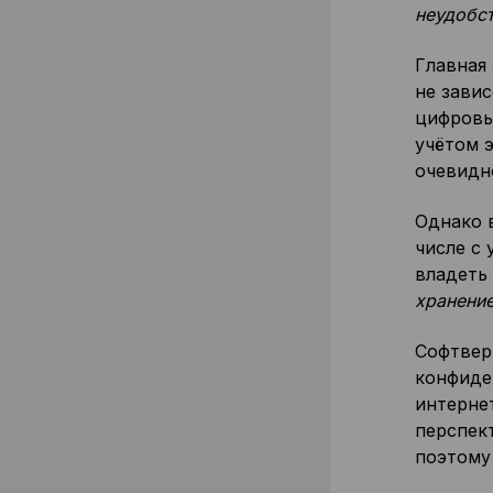
неудобст
Главная
не зави
цифровы
учётом э
очевидн
Однако 
числе с 
владеть
хранени
Софтвер
конфиде
интернет
перспек
поэтому