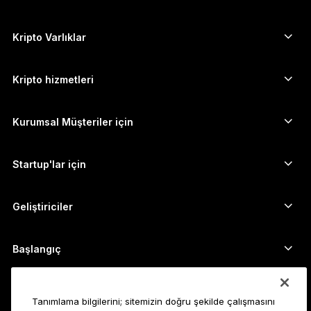
Güvenli dokunmatik ekranlı imzalayıcılar
日本語
Donanım Cüzdan
Kripto Varlıklar
한국어
Bitcoin cüzdanı
Ledger Nano Gen5
Ethereum cüzdanı
Ledger Stax
Kripto hizmetleri
العربية
Kripto Fiyatları
Solana cüzdanı
Ledger Flex
Kripto satın alın
Cardano cüzdanı
Ledger Nano Classics
Kurumsal Müşteriler için
Ledger Enterprise Solutions
Kripto Stake Etmek
XRP cüzdanı
Cihazlarımızı karşılaştırın
Kripto takas edin
Monero cüzdanı
Paket Teklifler
Startup'lar için
Ledger Cathay Capital'dan finansman desteği
USDT cüzdanı
Aksesuarlar
Tüm varlıkları görün
Tüm ürünler
Geliştiriciler
Geliştirici Portalı
Ledger Wallet uygulaması
Başlangıç
Ledger cihazınızı kullanmaya başlayın
Uyumlu cüzdan ve hizmetler
Ayrıca bakın
Tanımlama bilgilerini; sitemizin doğru şekilde çalışmasını
Destek
Bitcoin nasıl alınır?