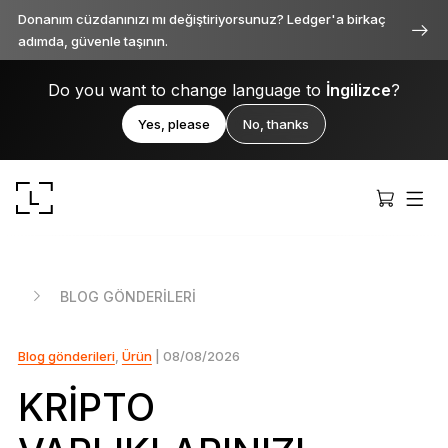
Donanım cüzdanınızı mı değiştiriyorsunuz? Ledger'a birkaç
adımda, güvenle taşının.
Do you want to change language to
İngilizce
?
Yes, please
No, thanks
BLOG GÖNDERILERI
Blog gönderileri
,
Ürün
| 08/08/2026
Ledger Stax
Her açıdan birinci sınıf
KRIPTO