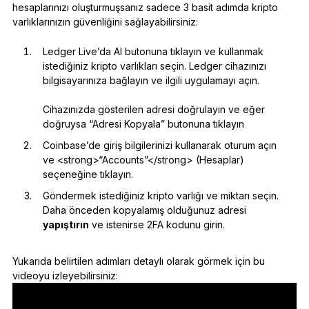
hesaplarınızı oluşturmuşsanız sadece 3 basit adımda kripto
Aksesuarlar
varlıklarınızın güvenliğini sağlayabilirsiniz:
Kurtarma Çözümleri
Ledger Live’da Al butonuna tıklayın ve kullanmak
Sınırlı sayıda
istediğiniz kripto varlıkları seçin. Ledger cihazınızı
bilgisayarınıza bağlayın ve ilgili uygulamayı açın.
Tüm ürünleri gör
Cihazınızda gösterilen adresi doğrulayın ve eğer
doğruysa “Adresi Kopyala” butonuna tıklayın
Ledger imzalayıcıları karşılaştırın
Coinbase’de giriş bilgilerinizi kullanarak oturum açın
ve <strong>“Accounts”</strong> (Hesaplar)
seçeneğine tıklayın.
Göndermek istediğiniz kripto varlığı ve miktarı seçin.
Daha önceden kopyalamış olduğunuz adresi
yapıştırın
ve istenirse 2FA kodunu girin.
Yukarıda belirtilen adımları detaylı olarak görmek için bu
videoyu izleyebilirsiniz: