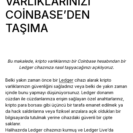
VARLIKLARINIZI
Ledger Flex
Yeni standart
COINBASE’DEN
TAŞIMA
Ledger Nano
Gen5
Sizin kadar benzersiz
YENI RENKLER
Ledger Nano
Klasikler
Bu makalede, kripto varlıklarınızı bir Coinbase hesabından bir
Güvenilir yedekleme koruması
Ledger cihazınıza nasıl taşıyacağınızı açıklıyoruz.
Belki yakın zaman önce bir
Ledger
cihazı alarak kripto
varlıklarınızın güvenliğini sağladınız veya belki de yakın zaman
içinde bunu yapmayı düşünüyorsunuz. Ledger donanım
cüzdan ile cüzdanlarınıza erişim sağlayan özel anahtarlarınız,
Tüm ürünlere göz atın
kripto para borsası gibi üçüncü bir tarafa emanet edilmek ya
da hack saldırılarına veya fiziksel arızalara açık oldukları bir
Donanım Cüzdanlar
bilgisayarda tutulmak yerine cihazdaki güvenli bir çipte
saklanır.
Paketler
Halihazırda Ledger cihazınızı kurmuş ve Ledger Live’da