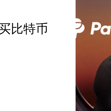
Ledger 合作伙伴
恢复解决方案
Card
博客
Ledger 联名合作
edger Nano
Gen5
 Ledger 经销商或联署营
过多重备份组合保障您的
使用加密货币消费或用作抵
Ledger Nano
经典款
 Web3 和 Ledger 新闻
设备定制机会
Ledger Nano
Gen5
全新色彩
资产安全
销成员
押品
 购买比特币
全新色彩
解决方案