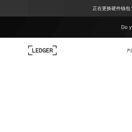
正在更换硬件钱包？
Do y
产
探索我们的设备
Ledger 生态系统
了解 Web3
与 Ledger 合作
探索我们的设备