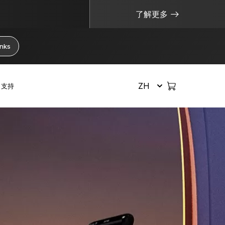
了解更多
anks
ZH
支持
选购所有商品
安全管理加密货币
实用资源
硬件钱包
比特币钱包
如果我丢失了 Ledger 设备会怎样？
购买加密货币
恢复解决方案
捆绑销售和套装
以太坊钱包
没有密钥，币就不真正属于您
互换加密货币
限量版
配件
Solana 钱包
什么是冷钱包？
权益质押加密货币
查看所有产品
什么是私钥？