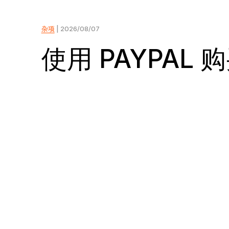
Ledger Enterprise
Ledger Wallet
Ledger 学院
Ledger 人工客服堆栈
Ledger Multisig
Ledger Quest
L
杂项
| 2026/08/07
我们的加密钱包应用程序和
面向机构的一站式数字资产
安全地了解加密货币和
人工客服提出，您批准，签
面向需要管理数百万资产的
成为
通
Ledger Stax
Ledger Flex
参加 Web3 挑战，赢取 NFT
所有
Web3 门户
Web3
平台
署设备执行
领导者
Ledger Stax
Ledger Flex
使用 PAYPAL
Ledger Nano
经典款
选购所有商品
硬件钱包
恢复