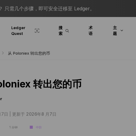
 只需几个步骤，即可安全迁移至 Ledger。
Ledger
搜
术
主
Quest
索
语
题
从 Poloniex 转出您的币
oloniex 转出您的币
r
月7日 |
更新于 2026年8 月7日
1 分钟
中阶