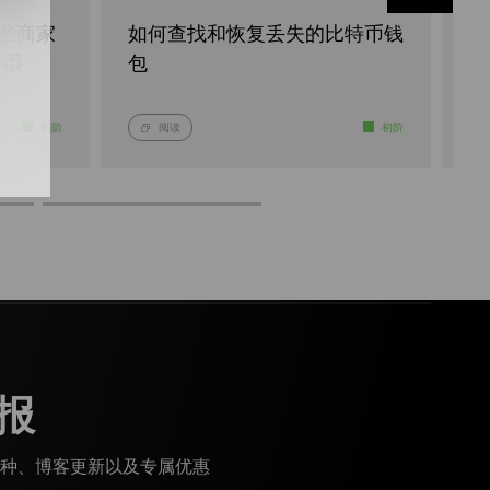
哪些商家
如何查找和恢复丢失的比特币钱
如
货币
包
L
初阶
阅读
初阶
报
种、博客更新以及专属优惠