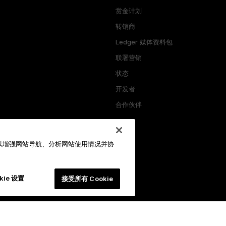
赏金计划
转销商
Ledger 媒体资料包
产
联署营销
状态
开发者
合作伙伴
格
币
益质押
ie，以增强网站导航、分析网站使用情况并协
币
kie 设置
接受所有 Cookie