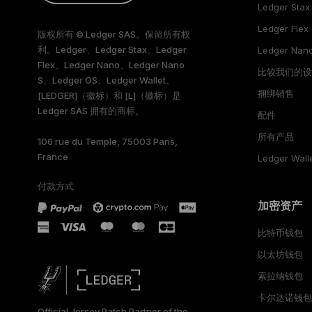
Ledger Stax
FRANÇAIS
Ledger Flex
版权所有 © Ledger SAS。保留所有权
利。Ledger、Ledger Stax、Ledger
TÜRKÇE
Ledger Nano
Flex、Ledger Nano、Ledger Nano
比较我们的
S、Ledger OS、Ledger Wallet、
DEUTSCH
捆绑销售
[LEDGER]（徽标）和 [L]（徽标）是
Ledger SAS 拥有的商标。
ESPAÑOL
配件
所有产品
106 rue du Temple, 75003 Paris,
РУССКИЙ
France
Ledger Wa
日本語
付款方式
加密资产
한국어
比特币钱包
العربية
以太坊钱包
索拉纳钱包
卡尔达诺钱
Official Jersey Patch Partner of the