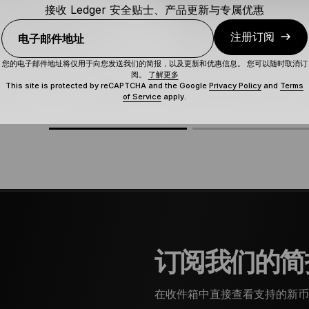
接收 Ledger 安全贴士、产品更新与专属优惠
约交易详解：什么是永续
比特币支付：2026 年
注册订阅
电子邮件地址
其工作原理如何？
接受比特币及其他加密
您的电子邮件地址将仅用于向您发送我们的简报，以及更新和优惠信息。 您可以随时取消订
阅。
了解更多
初阶
阅读
8 分钟
This site is protected by reCAPTCHA and the Google
Privacy Policy
and
Terms
of Service
apply.
订阅我们的简
在收件箱中直接查看支持的新币