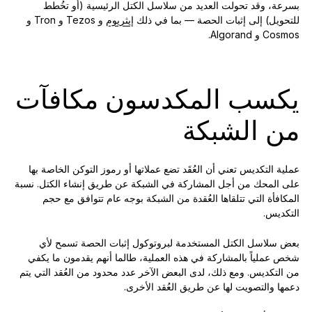
بسرعة، وقد تحولت العديد من سلاسل الكتل الرئيسية (أو تخُطط
للتحويل) إلى إثبات الحصة — بما في ذلك
إيثريوم
و Tezos و Tron و
Cosmos و Algorand.
يكسب المكدسون مكافآت
من الشبكة
عملية التكديس تعني أن العُقَد تضع عملاتها أو رموز التوكن الخاصة بها
على المحك من أجل المشاركة في الشبكة عن طريق إنشاء الكتل. نسبة
المكافأة التي تتلقاها العُقدة من الشبكة بوجه عام تتوافق مع حجم
التكديس.
بعض سلاسل الكتل المستخدمة لبروتوكول إثبات الحصة تسمح لأي
شخص عملياً بالمشاركة في هذه العملية، طالما أنهم يقدمون ما يكفي
من التكديس. ومع ذلك، لدى البعض الآخر عدد محدود من العُقد التي يتم
دعمها والتصويت لها عن طريق العُقد الأخرى.