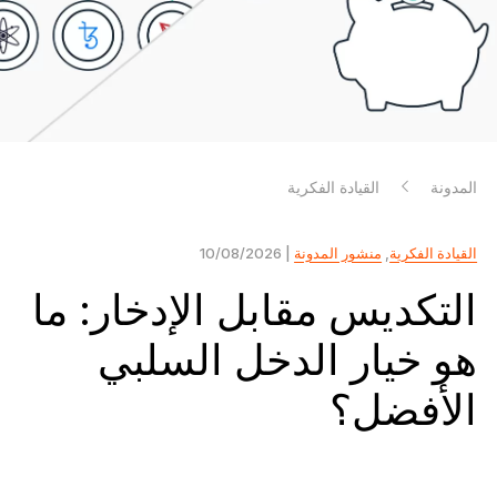
Ledger Flex
المعيار الجديد
Ledger Nano
Gen5
فريد من نوعها مثلك
ألوان جديدة
المدونة
القيادة الفكرية
Ledger Nano
الكلاسيكية
حماية نسخ احتياطي يمكن الاعتماد عليها
القيادة الفكرية
,
منشور المدونة
| 10/08/2026
التكديس مقابل الإدخار: ما
هو خيار الدخل السلبي
تسوق الكل
الأفضل؟
محافظ الأجهزة
المجموعات والحزم