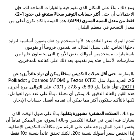
ومع ذلك، بناءً على المكان الذي تقيم فيه والخيارات المتاحة لك، فإن
الاحتمالات أن حتى
أكثر حسابات التوفير سخاءً ستدفع في حدود 1-2٪
فقط من معدل النسبة السنوي (APR)
. هذه القيمة بالكاد تكون أعلى من
معدل التضخم في معظم البلدان.
تُقدم البنوك سعر الفائدة هذا لأنها تستخدم ودائعك بصورة أساسية لتوليد
دخلها الخاص. على سبيل المثال، قد يقدمون قروضاً أو يقومون
باستثمارات مستخدمين أموالك. بعض الأرباح التي يحصلون عليها من
ممارسات الأعمال هذه يتم تقديمها بعد ذلك على كفائدة للمدخرين.
بالمقارنة،
حتى أقل عملات التكديس سخاءً يمكن أن تولد عائداً يزيد عن
5٪.
العديد منها، مثل
Tezos (XTZ)
و
Cosmos (ATOM)
و
Polkadot
(DOT)
، توَلَّد عائداً يبلغ 5.69٪ و 7.8٪ و 13.11٪ على التوالي. مرة أخرى،
هذه القيم والعائد الدقيق لك يمكن أن تختلف بناءً على عدد من العوامل،
لكنها بالتأكيد ستكون أكثر مما يمكن أن تقدمه أفضل حسابات الإدخار.
مع ذلك،
العملات المشفرة مشهورة بتقلبها
. بناءً على طول الوقت الذي
يشارك فيه الفرد في عملية التكديس وحالة السوق، من الممكن تماماً أن
يخسر الفرد المال بوجه عام، على الرغم من مكافآت التكديس الإضافية.
إذا انخفض سعر أصولك بنسبة ٪20، لكنك تحقق عائداً بنسبة ٪10 فقط،
فأنت تخسر.