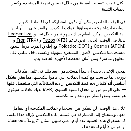
الكتل قامت بتبسيط العملية من خلال تحسين تجربة المستخدم وكسر
العقبات التقنية.
في الوقت الحاضر، يمكن أن تكون المشاركة في اقتصاد التكديس
ببساطة إنشاء محفظة وملؤها بعملات التكديس والنقر على زر أو اثنين
لبدء التكديس. يمكن القيام بذلك بسهولة من خلال تطبيق
Ledger Live
لدينا. في الوقت الحالي، نحن ندعم
(XTZ) و
Tezos
(TRX) و
Tron
(ATOM) و
Cosmos
Polkadot
(DOT) مع إطلاق المزيد قريباً. نسمح
لمستخدمينا بتكديس الأصول المشفرة بسهولة وكسب دخل سلبي على
التطبيق مباشرةً ومن أمان محفظة الأجهزة الخاصة بهم.
بمجرد الإعداد، يجب أن يبدأ المستخدمون بعد ذلك في تلقي مكافآت
دورية، بما يتناسب مع كمية العملات التي قاموا بتكديسها.
هذا يعني بشكل
أساسي أنه كلما زادت كمية التكديس، زادت المكافآت التي ستحصل عليها
— على الرغم من أن
معدل النسبة السنوي (APR)
لديك عادةً ما سيكون
هو نفسه بغض النظر عن مقدار ما تكدسه.
خلال هذا الوقت، لن تتمكن من استخدام عملاتك المكدسة أو التعامل
معها، وستحتاج إلى المشاركة في عملية إلغاء التكديس لإزالة هذا التقييد.
قد تستغرق هذه العملية عدة أيام، على سبيل المثال 21 يوماً لـ Cosmos
أو حوالي 3 أيام لـ Tezos.