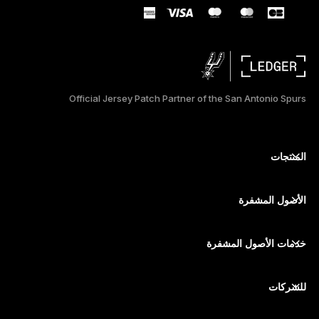
TÜRKÇE
DEUTSCH
PORTUGUÊS
Official Jersey Patch Partner of the San Antonio Spurs
ESPAÑOL
РУССКИЙ
المنتجات
أجهزة توقيع آمنة ذات شاشة تعمل باللمس
简体中文
محفظة أجهزة
الأصول المشفرة
日本語
محفظة بيتكوين
Ledger Nano Gen5
محفظة إيثريوم
Ledger Stax
خدمات الأصول المشفرة
한국어
أسعار الأصول المشفرة
محفظة سولانا (Solana)
Ledger Flex
شراء الأصول المشفرة
محفظة Cardano
Ledger Nano Classics
للشركات
Ledger Enterprise Solutions
تكديس الأصول المشفرة
محفظة XRP
قارن بين أجهزتنا