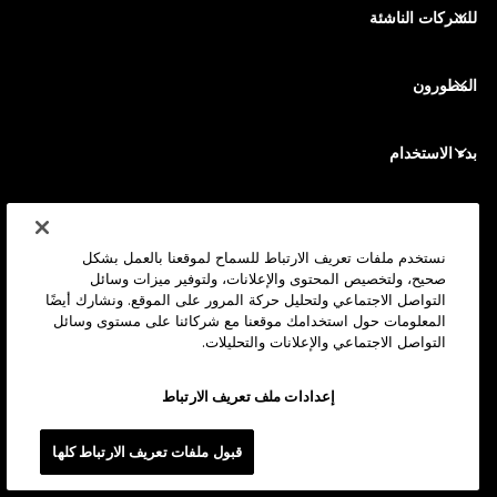
مبادلة الأصول المشفرة
محفظة مونيرو
الحِزم
للشركات الناشئة
التمويل من Ledger Cathay Capital
محفظة USDT
الملحقات
رؤية جميع الأصول
المطورون
جميع المنتجات
بوابة المطور
تطبيق Ledger Wallet
بدء الاستخدام
ابدأ استخدام جهازك Ledger
المحافظ والخدمات المتوافقة
انظر أيضاً
الدعم
كيف تشتري بيتكوين
نستخدم ملفات تعريف الارتباط للسماح لموقعنا بالعمل بشكل
صحيح، ولتخصيص المحتوى والإعلانات، ولتوفير ميزات وسائل
برنامج المكافآت (Bounty Program)
محفظة أجهزة بيتكوين
الوظائف
التواصل الاجتماعي ولتحليل حركة المرور على الموقع. ونشارك أيضًا
انضم إلينا
الموزعين المعتمدين
المعلومات حول استخدامك موقعنا مع شركائنا على مستوى وسائل
التواصل الاجتماعي والإعلانات والتحليلات.
جميع الوظائف
مجموعة مواد Ledger الصحفية
لمحة
رؤيتنا
الشركات التابعة
إعدادات ملف تعريف الارتباط
أكاديمية ليدجر (Ledger Academy)
الحالة
القانونية
قبول ملفات تعريف الارتباط كلها
المركز القانوني
الشركة
المطورون
شروط وأحكام المبيعات
المدونة
الشركاء