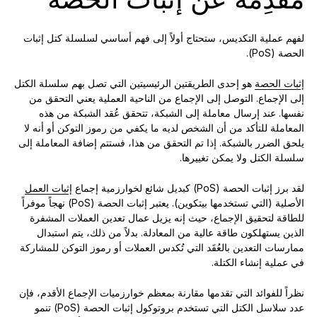
لفهم عملية التكديس، ستحتاج أولاً إلى فهم أساسي لسلسلة كتل إثبات
الحصة (PoS).
إثبات الحصة
هو إحدى الطريقتين الرئيسيتين التي تصل بهم سلسلة الكتل
إلى الإجماع. التوصل إلى الإجماع من الناحية العملية يعني التحقق من
نفسها. عند إرسال معاملة إلى الشبكة، تتحقق عُقد الشبكة من هذه
المعاملة للتأكد من أن الشخص لديه ما يكفي من رموز التوكن أو أنه لا
يلحق الضرر بالشبكة. إذا تم التحقق من هذا، فستتم إضافة المعاملة إلى
سلسلة الكتل ولا يمكن تغييرها.
لقد برز إثبات الحصة (PoS) كبديل شائع لخوارزمية إجماع
إثبات العمل
الأصلية (التي تستخدمها بيتكوين). يعتبر إثبات الحصة (PoS) نهجاً موفراً
للطاقة لتحقيق الإجماع، حيث إنه يزيل عمال تعدين العملات المشفرة
الذين يستهلكون طاقة عالية من المعادلة. بدلاً من ذلك، يتم استبدال
ممارسات التعدين بالعُقَد التي تُكدس العملات أو رموز التوكن للمشاركة
في عملية إنشاء الكتلة.
نظراً للفوائد التي تقدمها مقارنة بمعظم خوارزميات الإجماع الأقدم، فإن
عدد سلاسل الكتل التي تستخدم بروتوكول إثبات الحصة (PoS) تنمو