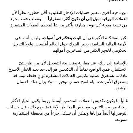
من ناحية أخرى، تعتبر حسابات الإدخار التقليدية أقل خطورة نظراً لأن
العملات الورقية تميل إلى أن تكون أكثر استقراراً
— وتتقلب فقط بجزء
من نسبة مئوية كل يوم، مقارنة بأكثر من ٪1 لمعظم العملات المشفرة.
لكن المشكلة الأكبر هي أن
البنك يتحكم في أصولك
، وليس أنت. في
الأزمة المالية السابقة، بعض البنوك حول العالم أفلست، ولولا التدخل
الحكومي لخسِر الكثير من المدخرين أموالهم.
بالإضافة إلى ذلك، عند مقارنة وقت بدء التشغيل لأي من طريقتيّ
الاستثمار، فمن الواضح تماماً أن التكديس هو إلى حد بعيد الخيار الأسرع.
عادةً ما تستغرق عملية تكديس العملات المشفرة ثوانٍ فقط، بينما قد
يستغرق الأمر عدة أيام لفتح حساب توفير — ولا يزال هناك احتمال
الرفض.
غالباً ما يكون تكديس العملات المشفرة أبسط وربما يكون الخيار الأكثر
ربحية من بين الاثنين، مع بعض المخاطر الإضافية. ومع ذلك، فإن حسابات
التوفير لها أيضاً مزاياها ويمكن أن تشكل جزءاً من محفظة استثمارية
متنوعة.