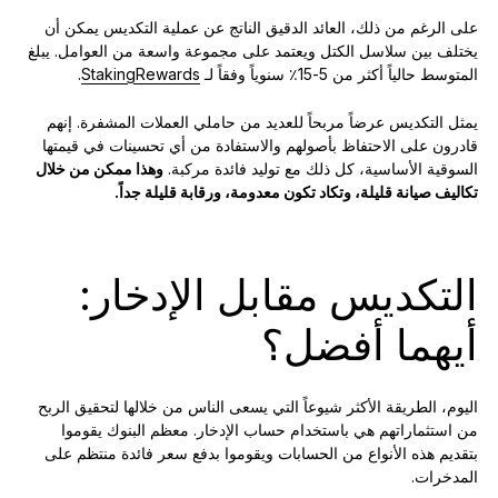
على الرغم من ذلك، العائد الدقيق الناتج عن عملية التكديس يمكن أن
يختلف بين سلاسل الكتل ويعتمد على مجموعة واسعة من العوامل. يبلغ
المتوسط حالياً أكثر من 5-15٪ سنوياً وفقاً لـ
StakingRewards
.
يمثل التكديس عرضاً مربحاً للعديد من حاملي العملات المشفرة. إنهم
قادرون على الاحتفاظ بأصولهم والاستفادة من أي تحسينات في قيمتها
السوقية الأساسية، كل ذلك مع توليد فائدة مركبة.
وهذا ممكن من خلال
تكاليف صيانة قليلة، وتكاد تكون معدومة، ورقابة قليلة جداً.
التكديس مقابل الإدخار:
أيهما أفضل؟
اليوم، الطريقة الأكثر شيوعاً التي يسعى الناس من خلالها لتحقيق الربح
من استثماراتهم هي باستخدام حساب الإدخار. معظم البنوك يقوموا
بتقديم هذه الأنواع من الحسابات ويقوموا بدفع سعر فائدة منتظم على
المدخرات.