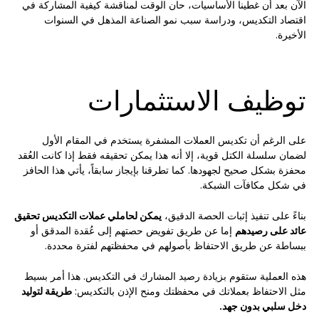
الآن بعد أن غطينا الأساسيات، حان الوقت لمناقشة كيفية المشاركة في
اقتصاد التكديس، ودراسة سبب نمو الصناعة المذهل في السنوات
الأخيرة.
توظيف الاستثمارات
على الرغم أن تكديس العملات المشفرة يستخدم في المقام الأول
لضمان سلسلة الكتل قوية، إلا أنه هذا يمكن تحقيقه فقط إذا كانت العُقد
محفزة بشكل صحيح لجهودها. كما تطرقنا بإيجاز سابقاً، يأتي هذا الحافز
في شكل مكافآت الشبكة.
بناءً على تنفيذ إثبات الحصة الدقيق،
يمكن لحاملي عملات التكديس تحقيق
عائد على رصيدهم
إما عن طريق تفويض حصتهم إلى عُقدة المدقق أو
ببساطة عن طريق الاحتفاظ بأصولهم في محفظتهم لفترة محددة.
هذه العملية ستقوم بزيادة رصيد المشارك في التكديس. هذا أمر بسيط
مثل الاحتفاظ بعملاتك في محفظتك ومنح الإذن بالتكديس:
طريقة لتوليد
دخل سلبي بدون جهد.