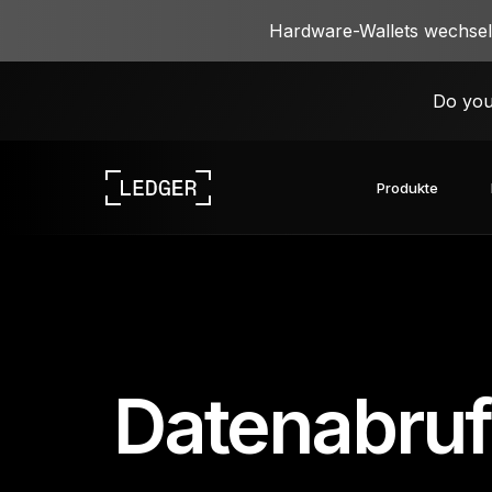
Hardware-Wallets wechseln
Do you
Produkte
Entdecke unsere Geräte
Ledger-Ökosystem
Web3 kennenlernen
Mit Ledger arbeiten
Entdecke unsere Geräte
Datenabruf