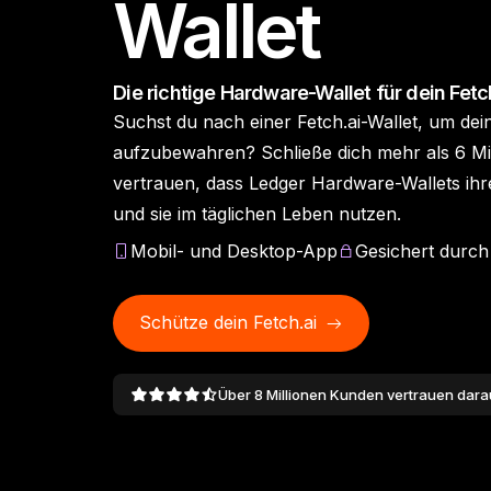
Wallet
Ledger Academy
Ledger-Agents-
Ledger Quest
Ledger Enterprise
Ledger Multisig
L
Ledger Wallet
Wi
Sicher Wissen zu Krypto
Web3-Quests absolvieren
Al
Stack
Ledger Stax
Ledger Flex™
All-in-One-Plattform für
Für Führungskräfte, die
Die richtige Hardware-Wallet für dein Fetc
und Web3 erwerben
und NFTs erhalten
Ledger Stax
Ledger Flex™
Unsere Krypto-Wallet-App
L
Agents schlagen vor, du
digitale Assets für
Millionen bewegen
Suchst du nach einer Fetch.ai-Wallet, um dei
und das Tor zum Web3
genehmigst, Signer setzen
Institutionen
müssen
durch
aufzubewahren? Schließe dich mehr als 6 Mil
Gesamtes Sortiment anzeigen
vertrauen, dass Ledger Hardware-Wallets ihr
und sie im täglichen Leben nutzen.
Hardware-Wallets
Mobil- und Desktop-App
Gesichert durch
Paket-Angebote
Schütze dein Fetch.ai
Zubehör
Über 8 Millionen Kunden vertrauen dara
Ledger-Signer vergleichen