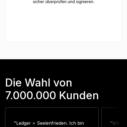
sicher überprüfen und signieren.
Die Wahl von
7.000.000 Kunden
"Ledger = Seelenfrieden. Ich bin
"Ich wu