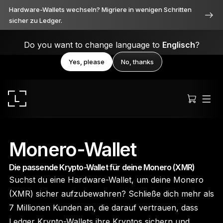
Hardware-Wallets wechseln? Migriere in wenigen Schritten
sicher zu Ledger.
Do you want to change language to
Englisch
?
Yes, please
No, thanks
Monero-Wallet
Die passende Krypto-Wallet für deine Monero (XMR)
Ledger Stax
Suchst du eine Hardware-Wallet, um deine Monero
Durchweg erstklassig
(XMR) sicher aufzubewahren? Schließe dich mehr als
7 Millionen Kunden an, die darauf vertrauen, dass
Ledger Krypto-Wallets ihre Kryptos sichern und