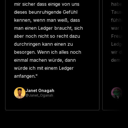
mir sicher dass einige von uns
habe N
dieses beunruhigende Gefühl
Tausend
kennen, wenn man weiß, dass
fühlte 
man einen Ledger braucht, sich
war ber
aber noch nicht so recht dazu
Freund 
durchringen kann einen zu
Ledger 
besorgen. Wenn ich alles noch
wir das
einmal machen würde, dann
dem sch
würde ich mit einem Ledger
anfangen."
Janet Onagah
Pr
@Janet_Oganah
@p