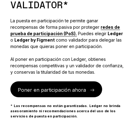
VALIDATOR*
Accesorios
Soluciones de Recuperación
La puesta en participación te permite ganar
Ediciones limitadas
recompensas de forma pasiva por proteger
redes de
prueba de participación (PoS).
Puedes elegir
Ledger
Ver todos los productos
o
Ledger by Figment
como validador para delegar las
monedas que quieras poner en participación.
Comparar signers Ledger
Al poner en participación con Ledger, obtienes
recompensas competitivas y un validador de confianza,
y conservas la titularidad de tus monedas.
Poner en participación ahora
* Las recompensas no están garantizadas. Ledger no brinda
asesoramiento ni recomendaciones acerca del uso de los
servicios de puesta en participación.