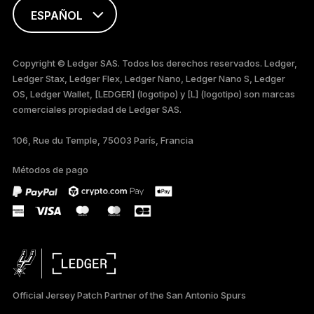
ESPAÑOL
ENGLISH
Copyright © Ledger SAS. Todos los derechos reservados. Ledger,
Ledger Stax, Ledger Flex, Ledger Nano, Ledger Nano S, Ledger
FRANÇAIS
OS, Ledger Wallet, [LEDGER] (logotipo) y [L] (logotipo) son marcas
comerciales propiedad de Ledger SAS.
TÜRKÇE
106, Rue du Temple, 75003 París, Francia
DEUTSCH
Métodos de pago
PORTUGUÊS
РУССКИЙ
简体中文
日本語
Official Jersey Patch Partner of the San Antonio Spurs
한국어