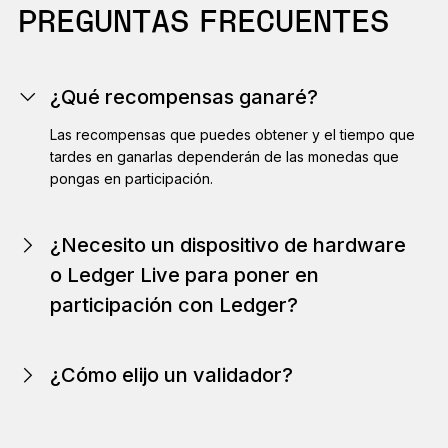
PREGUNTAS FRECUENTES
¿Qué recompensas ganaré?
Las recompensas que puedes obtener y el tiempo que
tardes en ganarlas dependerán de las monedas que
pongas en participación.
¿Necesito un dispositivo de hardware
o Ledger Live para poner en
participación con Ledger?
No, puedes poner en participación con un validador de
Ledger sin necesidad de usar un dispositivo de
¿Cómo elijo un validador?
hardware ni Ledger Live. Esto se debe a que los nodos
validadores operan independientemente de una billetera
de hardware o Ledger Live.