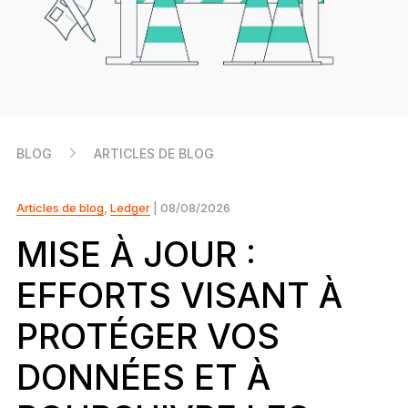
Ledger Flex
Le nouveau standard
Ledger Nano
Gen5
À votre image
COLORIS INÉDITS
BLOG
ARTICLES DE BLOG
Ledger Nano
Classics
Solution à toute épreuve
Articles de blog
,
Ledger
| 08/08/2026
MISE À JOUR :
EFFORTS VISANT À
Découvrir
PROTÉGER VOS
Wallets physiques
DONNÉES ET À
Bundles et packs