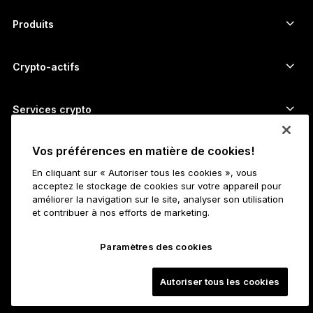
简体中文
Produits
Signers à écran tactile sécurisé
日本語
Hardware Wallet
Crypto-actifs
한국어
Wallet Bitcoin
Ledger Nano Gen5
Wallet Ethereum
Ledger Stax
Services crypto
العربية
Prix des cryptos
Wallet Solana
Ledger Flex
Achetez des cryptos
Vos préférences en matière de cookies!
Wallet Cardano
Ledger Nano Classics
Pour les entreprises
Ledger Enterprise Solutions
Staking de cryptos
Wallet XRP
Comparer nos appareils
En cliquant sur « Autoriser tous les cookies », vous
acceptez le stockage de cookies sur votre appareil pour
Échangez des cryptos
Wallet Monero
Bundles
Pour les start-ups
améliorer la navigation sur le site, analyser son utilisation
et contribuer à nos efforts de marketing.
Fonds Ledger Cathay Capital
Wallet USDT
Accessoires
Découvrir tous les actifs
Tous les produits
Développeurs
Paramètres des cookies
Portail Développeurs ​
Application Ledger Wallet
Premiers pas
Autoriser tous les cookies
Démarrer avec Ledger