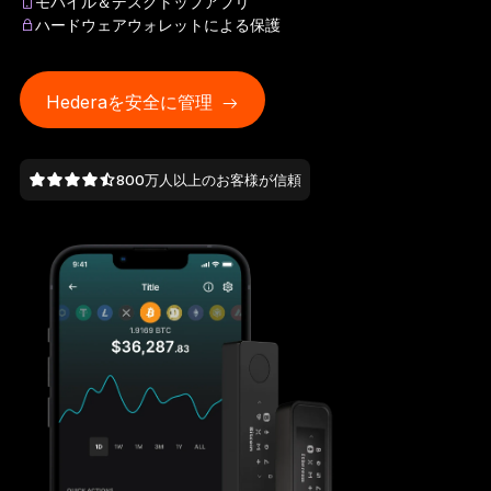
モバイル＆デスクトップアプリ
Ledger Flex
ハードウェアウォレットによる保護
暗号資産保護の新常識へ
Hederaを安全に管理
Ledger Nano
Gen5
お気に入りのスタイルで
新色
800万人以上のお客様が信頼
Ledger Nano
クラシック
バックアップで万が一の事態に備える
すべて見る
ハードウェアウォレット
まとめ買い & パック