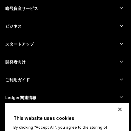
Ethereumウォレット
Ledger Stax
暗号資産サービス
暗号資産価格
Solanaウォレット
Ledger Flex
暗号資産を購入
Cardanoウォレット
Ledger Nano Classics
ビジネス
Ledger Enterprise Solutions
暗号資産のステーキング
XRPウォレット
商品を比較する
暗号資産をスワップ
Moneroウォレット
セット商品
スタートアップ
Ledger Cathay Capitalより資金提供
USDTウォレット
アクセサリー
暗号資産一覧を見る
全ての商品
開発者向け
デベロッパーポータル
Ledger Walletアプリ
ご利用ガイド
Ledger初期設定
対応ウォレットとサービス
Ledger関連情報
Ledger関連情報
ビットコインの購入方法
脆弱性報奨金制度
ビットコインハードウェアウォレット
キャリア
This website uses cookies
採用情報
販売代理店
By clicking “Accept All”, you agree to the storing of