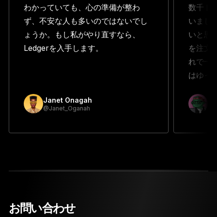
わかっていても、心の準備が整わ
数千ド
ず、不安な人も多いのではないでし
いまし
ょうか。もし私がやり直すなら、
いと思っ
Ledgerを入手します。
を注文
れで一
はゆっ
Janet Onagah
Pr
@Janet_Oganah
@p
お問い合わせ