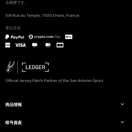
る商標です。
TÜRKÇE
106 Rue du Temple, 75003 Paris, France
DEUTSCH
支払方法
PORTUGUÊS
ESPAÑOL
РУССКИЙ
简体中文
Official Jersey Patch Partner of the San Antonio Spurs
한국어
العربية
商品情報
ภาษาไทย
セキュアタッチスクリーン搭載の署名用デバイス
コールド ウォレット
暗号資産
Bitcoinウォレット
Ledger Nano Gen5