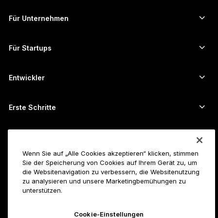
Krypto-Kurse
Solana-Wallet
Ledger Flex
Kryptos kaufen
Cardano-Wallet
Ledger Nano Classics
Für Unternehmen
Unternehmenslösungen von Ledger
Krypto-Staking
XRP-Wallet
Unsere Geräte vergleichen
Kryptos umtauschen
Monero-Wallet
Bündel
Für Startups
Finanzierung durch Ledger Cathay Capital
USDT-Wallet
Zubehör
Alle Vermögenswerte ansehen
Alle Produkte
Entwickler
Entwicklerportal
Ledger Wallet-App
Erste Schritte
Erste Schritte mit Ihrem Ledger-Gerät
Kompatible Wallets und Services
Siehe auch
Unterstützung
So kauft man Bitcoin
Wenn Sie auf „Alle Cookies akzeptieren“ klicken, stimmen
Sie der Speicherung von Cookies auf Ihrem Gerät zu, um
Bounty-Programm
Bitcoin-Hardware-Wallet
Karriere
die Websitenavigation zu verbessern, die Websitenutzung
Join Ledger
Reseller
zu analysieren und unsere Marketingbemühungen zu
unterstützen.
Alle Jobs
Ledger-Pressemappe
Über uns
Unsere Vision
Affiliates
Cookie-Einstellungen