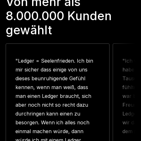
Von mehr als
8.000.000 Kunden
gewählt
"Ledger = Seelenfrieden. Ich bin
"Ich wu
mir sicher dass einige von uns
habe N
dieses beunruhigende Gefühl
Tausend
kennen, wenn man weiß, dass
fühlte 
man einen Ledger braucht, sich
war ber
aber noch nicht so recht dazu
Freund 
durchringen kann einen zu
Ledger 
besorgen. Wenn ich alles noch
wir das
einmal machen würde, dann
dem sch
würde ich mit einem Ledger