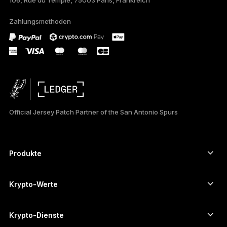
106, Rue du Temple, 75003 Paris, Frankreich
PORTUGUÊS
Zahlungsmethoden
ESPAÑOL
РУССКИЙ
简体中文
日本語
Official Jersey Patch Partner of the San Antonio Spurs
한국어
العربية
Produkte
ภาษาไทย
Secure-touchscreen signers
Hardware Wallet
Krypto-Werte
Bitcoin-Wallet
Ledger Nano Gen5
Ethereum-Wallet
Ledger Stax
Krypto-Dienste