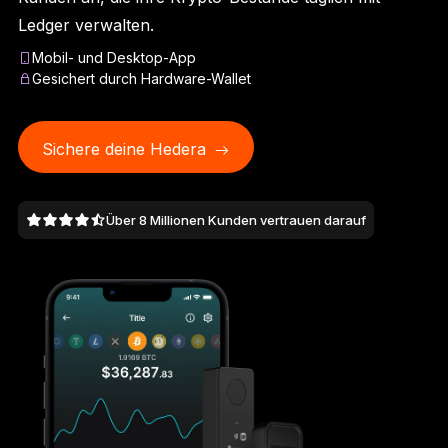
Ledger Flex™
Ledger verwalten.
Der neue Standard
Mobil- und Desktop-App
Gesichert durch Hardware-Wallet
Ledger Nano
Gen5
So individuell wie du
NEUE FARBEN
Sichere deine Hedera
Ledger Nano
Klassiker
Über 8 Millionen Kunden vertrauen darauf
Zuverlässiger Backup-Schutz
Gesamtes Sortiment anzeigen
Hardware-Wallets
Paket-Angebote