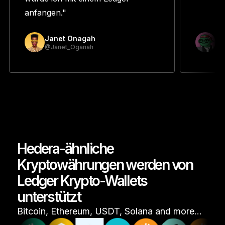
anfangen."
Janet Onagah
Pr
@Janet_Oganah
@p
Hedera-ähnliche
Kryptowährungen werden von
Ledger Krypto-Wallets
unterstützt
Bitcoin, Ethereum, USDT, Solana and more…