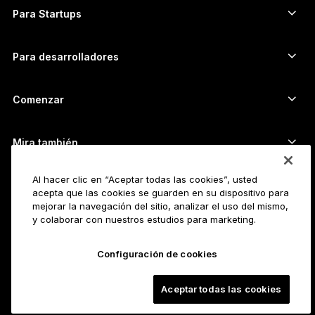
Permuta tus cripto
Billetera para Monero
Paquetes
Para Startups
Financiación de Ledger Cathay Capital
Billetera para USDT
Accesorios
Ver todos los activos
Todos los productos
Para desarrolladores
Portal de Desarrolladores
Aplicación Ledger Wallet
Comenzar
Empezar a usar tu dispositivo Ledger
Billeteras y servicios compatibles
Mira también
Soporte
Cómo comprar Bitcoin
Al hacer clic en “Aceptar todas las cookies”, usted
Programa Bounty
Hardware wallet para Bitcoin
Posiciones
acepta que las cookies se guarden en su dispositivo para
Trabaja en Ledger
Revendedores
mejorar la navegación del sitio, analizar el uso del mismo,
y colaborar con nuestros estudios para marketing.
Todos las posiciones disponibles
Kit de prensa de Ledger
Información
Nuestra visión
Afiliadas
Configuración de cookies
Ledger Academy
Estado
Legal
Aceptar todas las cookies
Documentos legales
La empresa
Desarrolladores
Términos y condiciones de venta
Blog
Socios