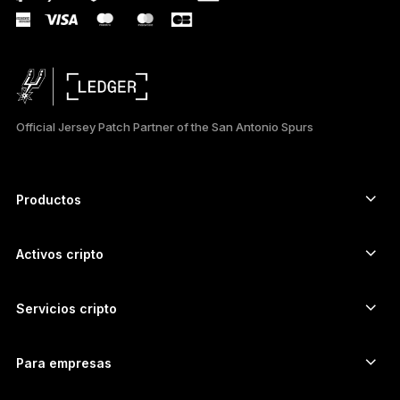
РУССКИЙ
简体中文
日本語
Official Jersey Patch Partner of the San Antonio Spurs
한국어
العربية
Productos
ภาษาไทย
Signers con pantalla táctil segura
Hardware Wallet
Activos cripto
Billetera para Bitcoin
Ledger Nano Gen5
Billetera para Ethereum
Ledger Stax
Servicios cripto
Precios cripto
Billetera para Solana
Ledger Flex
Compra cripto
Billetera para Cardano
Ledger Nano Classics
Para empresas
Ledger Enterprise Solutions
Participación con cripto
Billetera para XRP
Compara nuestros dispositivos