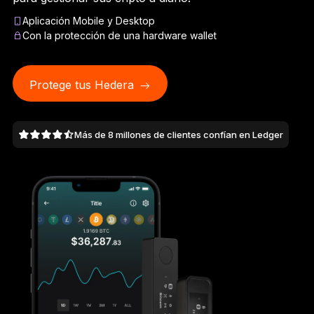
Ledger Flex
Aplicación Mobile y Desktop
El nuevo estándar
Con la protección de una hardware wallet
Ledger Nano
Gen5
Tan única como tú
Protege tus Hedera
COLORES NUEVOS
Más de 8 millones de clientes confían en Ledger
Ledger Nano
Clásicos
Protección de respaldo fiable
Ver todas
Billeteras de hardware
Paquetes y packs