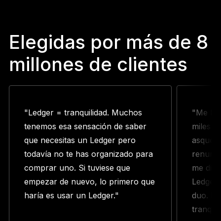
Elegidas por más de 8
millones de clientes
"Ledger = tranquilidad. Muchos
"Me hac
tenemos esa sensación de saber
miles d
que necesitas un Ledger pero
asquead
todavía no te has organizado para
renunci
comprar uno. Si tuviese que
me dijo
empezar de nuevo, lo primero que
Ledger.
haría es usar un Ledger."
duo. D
tranquil