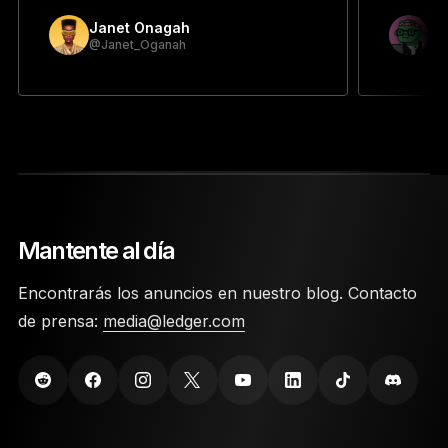
Janet Onagah
Pr
@Janet_Oganah
@p
Mantente al día
Encontrarás los anuncios en nuestro blog. Contacto
de prensa:
media@ledger.com