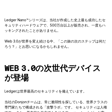
アクセサリー
復元ソリューション
Ledger Nano™シリーズは、当社が作成した史上最も成功したセ
限定シリーズ
キュリティハードウェアで、500万台以上が販売され、一度もハ
すべての商品を見る
ッキングされたことがありません。
Web 3.0が世界を変え続ける中、「この旅の次のステップは何だ
ろう？」とお思いになるかもしれません。
Ledger署名用デバイスを比較する
WEB 3.0の次世代デバイス
が登場
Ledgerは世界最高のセキュリティを備えています。
当社のDonjonチームは、常に脆弱性を探している、世界クラスの
専門家たちで構成される「攻撃ラボ」です。 セキュリティは人権