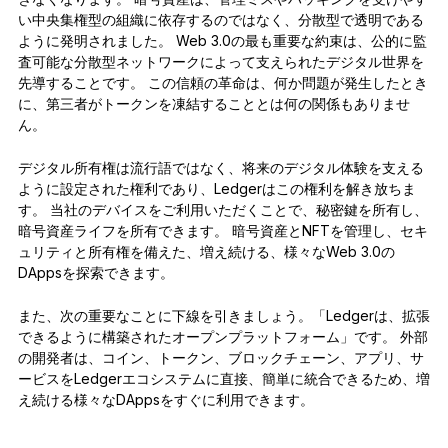
い中央集権型の組織に依存するのではなく、分散型で透明である
ように発明されました。 Web 3.0の最も重要な約束は、公的に監
査可能な分散型ネットワークによって支えられたデジタル世界を
先導することです。 この信頼の革命は、何か問題が発生したとき
に、第三者がトークンを凍結することとは何の関係もありませ
ん。
デジタル所有権は流行語ではなく、将来のデジタル体験を支える
ように設定された権利であり、Ledgerはこの権利を解き放ちま
す。 当社のデバイスをご利用いただくことで、秘密鍵を所有し、
暗号資産ライフを所有できます。 暗号資産とNFTを管理し、セキ
ュリティと所有権を備えた、増え続ける、様々なWeb 3.0の
DAppsを探索できます。
また、次の重要なことに下線を引きましょう。「Ledgerは、拡張
できるように構築されたオープンプラットフォーム」です。 外部
の開発者は、コイン、トークン、ブロックチェーン、アプリ、サ
ービスをLedgerエコシステムに直接、簡単に統合できるため、増
え続ける様々なDAppsをすぐに利用できます。