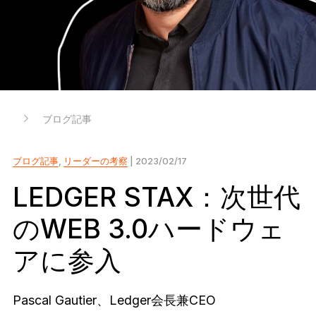
Ledger Flex
暗号資産保護の新常識へ
Ledger Nano
Gen5
お気に入りのスタイルで
新色
ブログ記事
Ledger Nano
クラシック
バックアップで万が一の事態に備える
ブログ記事
,
リーダーの考察
| 2023/02/17
LEDGER STAX：次世代
のWEB 3.0ハードウェ
すべて見る
アに参入
ハードウェアウォレット
まとめ買い & パック
Pascal Gautier、Ledger会長兼CEO