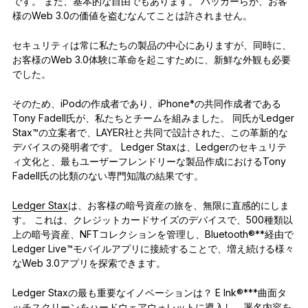
です。 また、基本的な自由でもあります。 ハッカーらが、お客
様のWeb 3.0の価値を盗むなんてことは許されません。
セキュリティは常に私たちの製品の中心にありますが、同時に、
お客様のWeb 3.0体験に革命を起こすために、新鮮な外観も必要
でした。
そのため、iPodの作成者であり、iPhone*の共同作成者である
Tony Fadell氏が、私たちとチームを組みました。 同氏がLedger
Stax™の立案者で、LAYER社と共同で設計された、この革新的な
デバイスの発明者です。 Ledger Staxは、Ledgerのセキュリテ
ィ文化と、最もユーザーフレンドリーな製品作成におけるTony
Fadell氏の比類のない専門知識の結果です。
Ledger Stax
は、お客様の暗号資産の旅を、無限に直感的にしま
す。 これは、クレジットカードサイズのデバイスで、500種類以
上の暗号資産、NFTコレクションを管理し、Bluetooth®**経由で
Ledger Live™モバイルアプリに接続することで、増え続ける様々
なWeb 3.0アプリを探索できます。
Ledger Staxの最も重要なイノベーションは？ E Ink®***曲面タ
ッチスクリーンをハードウェアウォレットに導入し、署名内容を