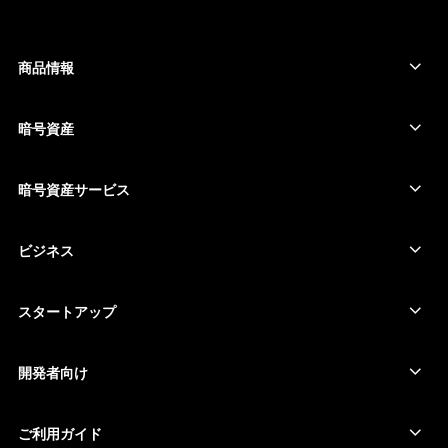
ESPAÑOL
РУССКИЙ
商品情報
セキュアタッチスクリーン搭載の署名用デバイス
简体中文
コールド ウォレット
暗号資産
한국어
Bitcoinウォレット
Ledger Nano Gen5
Ethereumウォレット
Ledger Stax
暗号資産サービス
العربية
暗号資産価格
Solanaウォレット
Ledger Flex
暗号資産を購入
Cardanoウォレット
Ledger Nano Classics
ビジネス
Ledger Enterprise Solutions
暗号資産のステーキング
XRPウォレット
商品を比較する
暗号資産をスワップ
Moneroウォレット
セット商品
スタートアップ
Ledger Cathay Capitalより資金提供
USDTウォレット
アクセサリー
暗号資産一覧を見る
全ての商品
開発者向け
デベロッパーポータル
Ledger Walletアプリ
ご利用ガイド