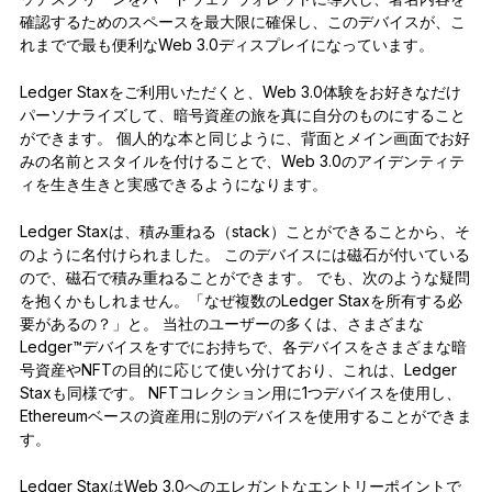
確認するためのスペースを最大限に確保し、このデバイスが、こ
れまでで最も便利なWeb 3.0ディスプレイになっています。
Ledger Staxをご利用いただくと、Web 3.0体験をお好きなだけ
パーソナライズして、暗号資産の旅を真に自分のものにすること
ができます。 個人的な本と同じように、背面とメイン画面でお好
みの名前とスタイルを付けることで、Web 3.0のアイデンティテ
ィを生き生きと実感できるようになります。
Ledger Staxは、積み重ねる（stack）ことができることから、そ
のように名付けられました。 このデバイスには磁石が付いている
ので、磁石で積み重ねることができます。 でも、次のような疑問
を抱くかもしれません。「なぜ複数のLedger Staxを所有する必
要があるの？」と。 当社のユーザーの多くは、さまざまな
Ledger™デバイスをすでにお持ちで、各デバイスをさまざまな暗
号資産やNFTの目的に応じて使い分けており、これは、Ledger
Staxも同様です。 NFTコレクション用に1つデバイスを使用し、
Ethereumベースの資産用に別のデバイスを使用することができま
す。
Ledger StaxはWeb 3.0へのエレガントなエントリーポイントで