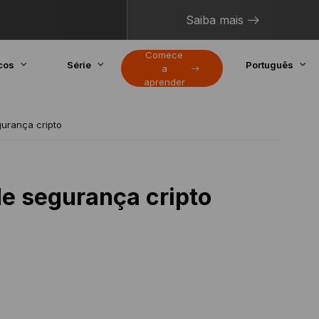
Saiba mais
Comece
cos
Série
Português
a
aprender
gurança cripto
de segurança cripto