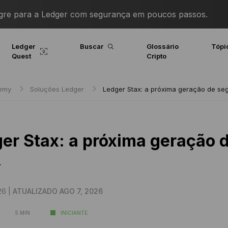
igre para a Ledger com segurança em poucos passos.
Ledger
Buscar
Glossário
Tópi
Quest
Cripto
demy
Soluções Ledger
Ledger Stax: a próxima geração de se
er Stax: a próxima geração 
r
26 |
ATUALIZADO AGO 7, 2026
5 MIN
INICIANTE