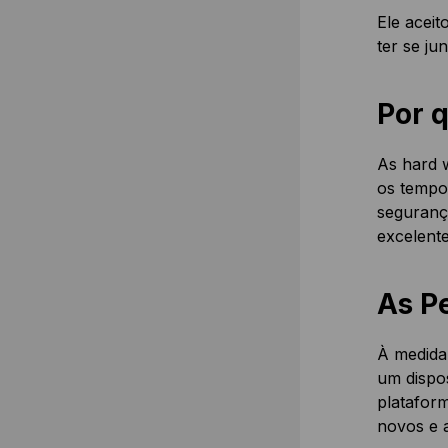
Ele aceit
ter se ju
Por 
As hard w
os tempos
segurança
excelente
As P
À medida 
um dispo
platafor
novos e a