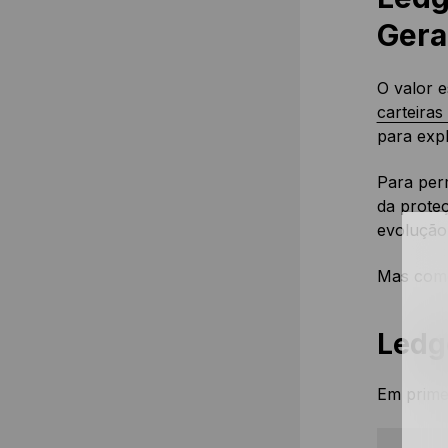
Gera
O valor e
carteiras
para expl
Para per
da prote
evolução 
Mas com
Ledge
Em primei