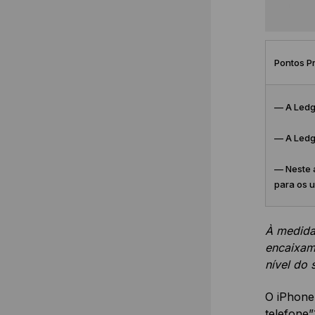
Pontos Pr
— A Ledge
— A Ledge
— Neste 
para os 
À medida 
encaixam 
nível do
O iPhone
telefone