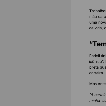
Trabalham
mão da u
uma nova
de vida, 
“Tem
Fadell ti
icônico”.
preta qua
carteira.
Mas antes
“A cartei
minha vi