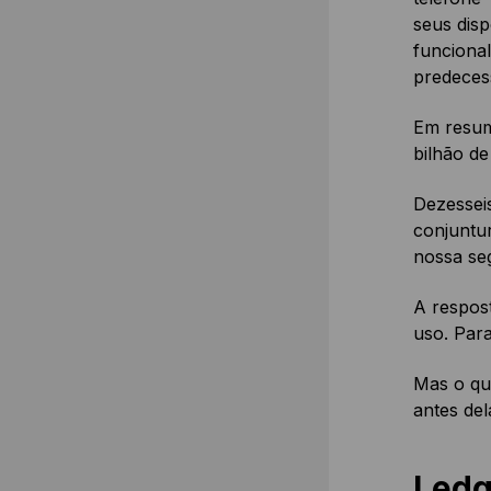
seus disp
funcional
predeces
Em resum
bilhão de
Dezessei
conjuntu
nossa se
A respost
uso. Para
Mas o que
antes del
Ledg