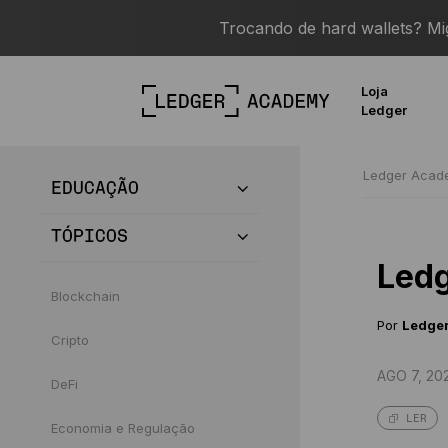
Trocando de hard wallets? M
Loja
Ledger
Ledger Aca
EDUCAÇÃO
TÓPICOS
Ledg
Blockchain
Por
Ledge
Cripto
AGO 7, 20
DeFi
LER
Economia e Regulação