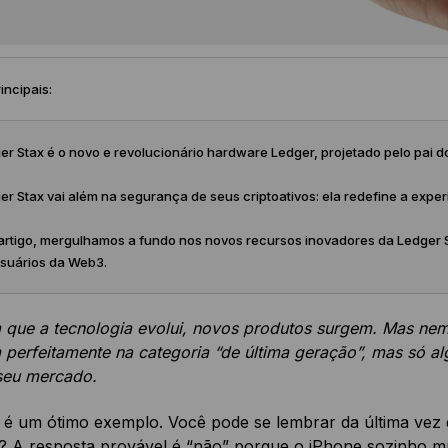
incipais:
r Stax é o novo e revolucionário hardware Ledger, projetado pelo pai do
r Stax vai além na segurança de seus criptoativos: ela redefine a expe
artigo, mergulhamos a fundo nos novos recursos inovadores da Ledger S
usuários da Web3.
que a tecnologia evolui, novos produtos surgem. Mas nem 
perfeitamente na categoria “de última geração”, mas só a
 seu mercado.
 é um ótimo exemplo. Você pode se lembrar da última vez 
”? A resposta provável é “não” porque o iPhone sozinho m