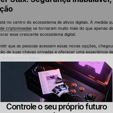
ção
stá no centro do ecossistema de ativos digitais. À medida
 de criptomoedas
se tornaram muito mais do que apenas disp
orar esse crescente ecossistema digital.
mitir que as pessoas acessem essas novas opções, chegou
ção de suas
chaves privadas
e oferecer uma experiência de
da segurança digital.
o?
r Stax Integra Segurança Cripto
ro lugar, a Ledger Stax é o primeiro passo para integrar se
Controle o seu próprio futuro