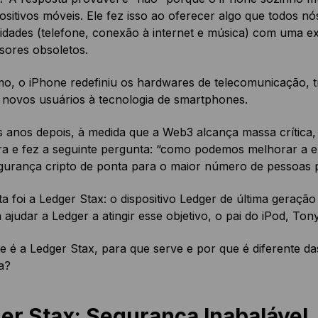
ositivos móveis. Ele fez isso ao oferecer algo que todos 
idades (telefone, conexão à internet e música) com uma exp
sores obsoletos.
o, o iPhone redefiniu os hardwares de telecomunicação, 
 novos usuários à tecnologia de smartphones.
s anos depois, à medida que a Web3 alcança massa crítica
ra e fez a seguinte pergunta: “como podemos melhorar a e
gurança cripto de ponta para o maior número de pessoas p
a foi a Ledger Stax: o dispositivo Ledger de última geraçã
 ajudar a Ledger a atingir esse objetivo, o pai do iPod, To
 é a Ledger Stax, para que serve e por que é diferente da
a?
er Stax: Segurança Inabalável,