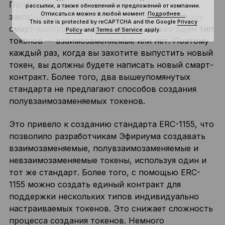
Проблема стандартов ERC-20 и ERC-721
рассылки, а также обновлений и предложений от компании.
Отписаться можно в любой момент.
Подробнее…
заключается в том, что они позволяют одному
This site is protected by reCAPTCHA and the Google
Privacy
смарт-контракту поддерживать только один тип
Policy
and
Terms of Service
apply.
токенов — взаимозаменяемые или нет. Поэтому
каждый раз, когда вы захотите выпустить новый
токен, вы должны будете написать новый смарт-
контракт. Более того, два вышеупомянутых
стандарта не предлагают способов создания
полувзаимозаменяемых токенов.
Это привело к созданию стандарта ERC-1155, что
позволило разработчикам Эфириума создавать
взаимозаменяемые, полувзаимозаменяемые и
невзаимозаменяемые токены, используя один и
тот же стандарт. Более того, с помощью ERC-
1155 можно создать единый контракт для
поддержки нескольких типов индивидуально
настраиваемых токенов. Это снижает сложность
процесса создания токенов. Немного