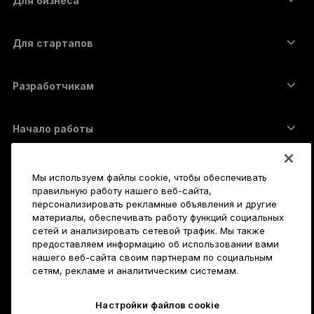
Для бизнеса
Решение Ledger Enterprise
Криптовалютные займы
XRP-кошелёк
Сравнить устройства
Обменять криптовалюту
Monero-кошелёк
Наборы
Для стартапов
Финансирование от Ledger Cathay Capital
USDT-кошелёк
Аксессуары
Полный список активов
Все продукты
Разработчикам
Портал разработчиков
Приложение Ledger Wallet
Начало работы
Как пользоваться Ledger
Совместимые кошельки и платформы
Также исследуйте
Мы используем файлы cookie, чтобы обеспечивать
Служба поддержки
Как купить биткойны
правильную работу нашего веб-сайта,
персонализировать рекламные объявления и другие
Баунти-программа
Аппаратный криптокошелёк для Биткойна
Карьера
материалы, обеспечивать работу функций социальных
сетей и анализировать сетевой трафик. Мы также
Присоединяйтесь к нам
Реселлеры
предоставляем информацию об использовании вами
Вакансии
Пресс-кит Ledger
Подробнее
нашего веб-сайта своим партнерам по социальным
сетям, рекламе и аналитическим системам.
Наше видение
Партнёры
Ledger Academy
Состояние серверов
Юридическая информация
Настройки файлов cookie