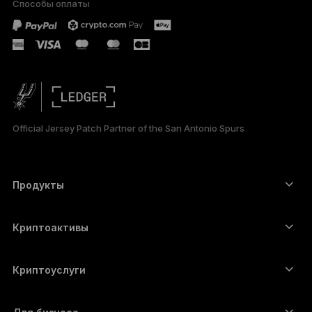
Способы оплаты
PORTUGUÊS
ESPAÑOL
简体中文
日本語
Official Jersey Patch Partner of the San Antonio Spurs
한국어
العربية
Продукты
Сенсорные устройства подписи
Аппаратный кошелёк
Криптоактивы
Bitcoin-кошелёк
Ledger Nano Gen5
Ethereum-кошелёк
Ledger Stax
Криптоуслуги
Котировки криптовалют
Solana-кошелёк
Ledger Flex
Купить криптовалюту
Cardano-кошелёк
Ledger Nano Classics