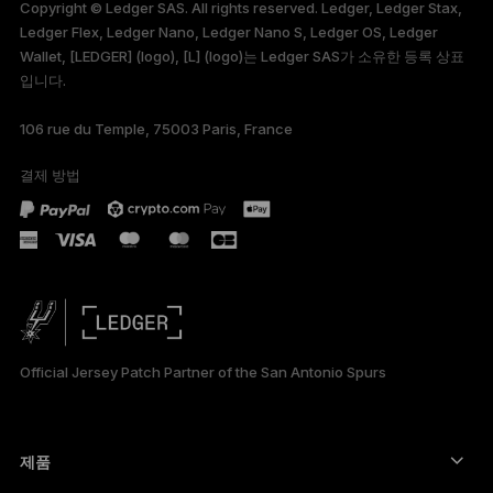
Copyright © Ledger SAS. All rights reserved. Ledger, Ledger Stax,
Ledger Flex, Ledger Nano, Ledger Nano S, Ledger OS, Ledger
FRANÇAIS
Wallet, [LEDGER] (logo), [L] (logo)는 Ledger SAS가 소유한 등록 상표
입니다.
TÜRKÇE
106 rue du Temple, 75003 Paris, France
DEUTSCH
결제 방법
PORTUGUÊS
ESPAÑOL
РУССКИЙ
简体中文
Official Jersey Patch Partner of the San Antonio Spurs
日本語
العربية
제품
보안 터치스크린 사이너