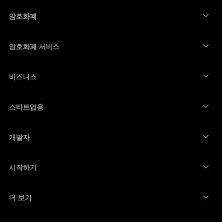
하드웨어 지갑
암호화폐
비트코인 지갑
Ledger Nano Gen5
이더리움 지갑
Ledger Stax
암호화폐 서비스
암호화폐 가격
솔라나 지갑
Ledger Flex
암호화폐 구매
카르다노 지갑
Ledger Nano Classics
비즈니스
Ledger 기업용 솔루션
암호화폐 스테이킹
리플(XRP) 지갑
장치 비교하기
암호화폐 스왑
모네로 지갑
번들
스타트업용
Ledger Cathay Capital에서의 펀딩
USDT 지갑
액세서리
모든 자산 보기
모든 제품
개발자
개발자 포털
Ledger Wallet 앱
시작하기
Ledger 장치 이용을 시작하세요
호환 가능한 지갑 및 서비스
더 보기
지원
비트코인 구매 방법