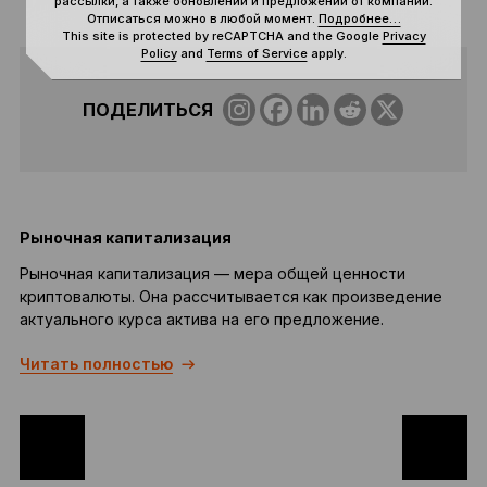
рассылки, а также обновлений и предложений от компании.
Отписаться можно в любой момент.
Подробнее…
This site is protected by reCAPTCHA and the Google
Privacy
Policy
and
Terms of Service
apply.
ПОДЕЛИТЬСЯ
Рыночная капитализация
Рыночная капитализация — мера общей ценности
Р
криптовалюты. Она рассчитывается как произведение
к
актуального курса актива на его предложение.
с
Читать полностью
с