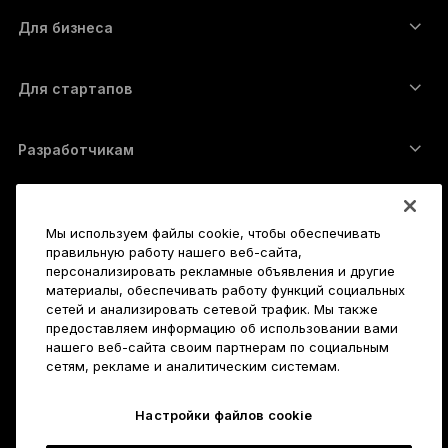
Купить криптовалюту
Cardano-кошелёк
Ledger Nano Classics
Для бизнеса
Решение Ledger Enterprise
Криптовалютные займы
XRP-кошелёк
Сравнить устройства
Обменять криптовалюту
Monero-кошелёк
Наборы
Для стартапов
Финансирование от Ledger Cathay Capital
USDT-кошелёк
Аксессуары
Полный список активов
Все продукты
Разработчикам
Портал разработчиков
Приложение Ledger Wallet
Начало работы
Мы используем файлы cookie, чтобы обеспечивать
Как пользоваться Ledger
правильную работу нашего веб-сайта,
Совместимые кошельки и платформы
Также исследуйте
персонализировать рекламные объявления и другие
материалы, обеспечивать работу функций социальных
Служба поддержки
Как купить биткойны
сетей и анализировать сетевой трафик. Мы также
Баунти-программа
предоставляем информацию об использовании вами
Аппаратный криптокошелёк для Биткойна
Карьера
нашего веб-сайта своим партнерам по социальным
Присоединяйтесь к нам
Реселлеры
сетям, рекламе и аналитическим системам.
Вакансии
Пресс-кит Ledger
Подробнее
Настройки файлов cookie
Наше видение
Партнёры