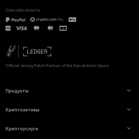
Способы оплаты
PORTUGUÊS
ESPAÑOL
简体中文
日本語
Official Jersey Patch Partner of the San Antonio Spurs
한국어
العربية
Продукты
Сенсорные устройства подписи
Аппаратный кошелёк
Криптоактивы
Bitcoin-кошелёк
Ledger Nano Gen5
Ethereum-кошелёк
Ledger Stax
Криптоуслуги
Котировки криптовалют
Solana-кошелёк
Ledger Flex