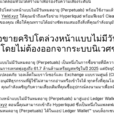
ดล้อมที่ไม่ได้สร้างมาเพื่อรองรับความเสี่ยงระดับนี้
ปโตล่วงหน้าแบบไม่มีวันหมดอายุ (Perpetuals) พร้อมใช้งานแล้
ย
Yield.xyz
ให้คุณเข้าถึงเครือข่าย Hyperliquid พร้อมฟีเจอร์ Clea
องคุณ เพื่อให้คุณทราบได้อย่างชัดเจนเสมอถึงสิ่งที่คุณกำลังอนุม
อขายคริปโตล่วงหน้าแบบไม่มีว
) โดยไม่ต้องออกจากระบบนิเว
บบไม่มีวันหมดอายุ (Perpetuals) เป็นหนึ่งในการซื้อขายที่มีควา
การเทรดพุ่งสูงถึง 61.7 ล้านล้านเหรียญสหรัฐในปี 2025
แต่ปัจจุ
วามปลอดภัย วอลเล็ตในเบราว์เซอร์และ Exchange แบบรวมศูนย์ (
อนุมัติธุรกรรมที่ผู้ใช้ไม่สามารถอ่านหรือเข้าใจได้ ทุกครั้งที่ค
คุณกำลังเผชิญกับความเสี่ยงเดิมที่คุณซื้ออุปกรณ์ลงนามมาเพื่อหลีก
หน้าแบบไม่มีวันหมดอายุ (Perpetuals) มาสู่แอป Ledger Wallet™
.xyz
ตอนนี้คุณสามารถเข้าถึง Hyperliquid ซึ่งเป็นหนึ่งในแพลตฟอร
ันหมดอายุ (Perpetuals) ได้ในแอป Ledger Wallet™ บนบล็อกเชนที