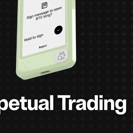
คริปโตวอลเล็ตคืออะไร?
Compare Ledger signers
All supported crypto