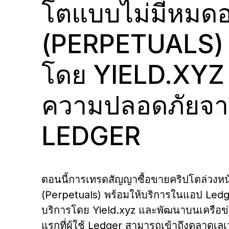
โตแบบไม่มีหมดอ
แอป Ledger Wallet
Ledger Academy
Ledger Agent Stack
ร
Ledger Enterprise
Ledger Multisig
พา
Ledger Quest
L
แอปคริปโตวอลเล็ตและเกตเวย์
เรียนรู้เกี่ยวกับคริปโตและ
เอเยนต์เสนอ คุณอนุมัติ
ปลอ
ข่า
(PERPETUALS) ใ
แพลตฟอร์มสินทรัพย์ดิจิทัล
สำหรับผู้บริหารที่ต้องเคลื่อน
เ
Ledger Stax
Ledger Flex
ทำภารกิจ Web3 และรับ NFT
Web3 อย่างปลอดภัย
Web3
อุปกรณ์ลงนามจัดการธุรกรรม
ข
แบบครบวงจรสำหรับสถาบัน
ย้ายเงินมูลค่าหลายล้าน
Ledger Stax
Ledger Flex
โดย YIELD.XYZ 
เลือกช็อป
ความปลอดภัยจ
Hardware Wallet
LEDGER
แพ็กเกจหรือเซ็ต
อุปกรณ์เสริม
ตอนนี้การเทรดสัญญาซื้อขายคริปโตล่วงหน
(Perpetuals) พร้อมให้บริการในแอป Ledger
Compare Ledger signers
บริการโดย Yield.xyz และพัฒนาบนเครือข่า
แรกที่ผู้ใช้ Ledger สามารถเข้าถึงตลาดเลเ