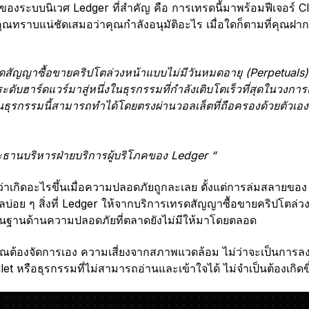
งระบบนิเวศ Ledger ที่สำคัญ คือ การเทรดนี้มาพร้อมฟีเจอร์ C
ุณทราบแน่ชัดเสมอว่าคุณกำลังอนุมัติอะไร เมื่อใดก็ตามที่คุณฝาก
รดสัญญาซื้อขายคริปโตล่วงหน้าแบบไม่มีวันหมดอายุ (Perpetuals
ับฮาร์ดแวร์มาสู่หนึ่งในธุรกรรมที่กำลังเติบโตเร็วที่สุดในวงก
ดในธุรกรรมนี้สามารถทำได้โดยตรงผ่านวอลเล็ตที่ถือครองด้วยตัวเอ
ธานบริหารฝ่ายบริการผู้บริโภคของ Ledger “
วว่าเกิดอะไรขึ้นเมื่อความปลอดภัยถูกละเลย ตั้งแต่การล่มสลาย
ูลบ่อย ๆ สิ่งที่ Ledger ให้จากบริการเทรดสัญญาซื้อขายคริปโตล่
ื้นฐานด้านความปลอดภัยที่ตลาดยังไม่มีให้มาโดยตลอด
่คุณต้องจัดการเอง ความเสี่ยงจากสภาพแวดล้อม ไม่ว่าจะเป็นการลง
t หรือธุรกรรมที่ไม่สามารถอ่านและเข้าใจได้ ไม่จำเป็นต้องเกิดขึ