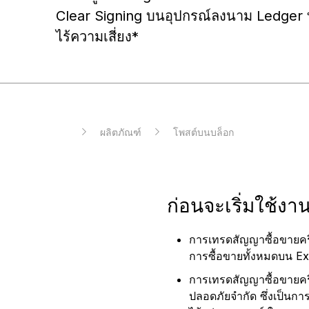
TH
Clear Signing บนอุปกรณ์ลงนาม Ledger 
ไร้ความเสี่ยง*
ผลิตภัณฑ์
โพสต์บนบล็อก
ก่อนจะเริ่มใช้งา
การเทรดสัญญาซื้อขายคร
การซื้อขายทั้งหมดบน E
การเทรดสัญญาซื้อขายคริ
ปลอดภัยจำกัด ซึ่งเป็นกา