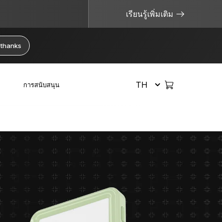
เรียนรู้เพิ่มเติม
 thanks
TH
การสนับสนุน
เลือกช็อป
จัดการคริปโตอย่างปลอดภัย
แหล่งข้อมูลที่มีประโยชน์
Hardware Wallet
Bitcoin Wallet
จะเกิดอะไรขึ้นหากฉันทำ Ledger หาย?
ระบบสำรองวลีกู้คืน
ซื้อคริปโต
แพ็กเกจหรือเซ็ต
Ethereum Wallet
ไม่ใช่คีย์ของคุณ ไม่ใช่เหรียญของคุณ
รุ่นลิมิเต็ด
สวอปคริปโต
อุปกรณ์เสริม
Solana Wallet
Cold Wallet คืออะไร?
ดูผลิตภัณฑ์ทั้งหมด
สเตคคริปโต
Private Key คืออะไร?