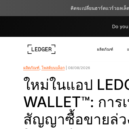
คิดจะเปลี่ยนฮาร์ดแวร์วอลเล็
Do you 
ผลิตภัณฑ์
แ
ผลิตภัณฑ์
,
โพสต์บนบล็อก
| 08/08/2026
ดูอุปกรณ์ของเรา
ระบบนิเวศของ Ledger
เรียนรู้เกี่ยวกับ Web3
ร่วมงานกับ Ledger
ใหม่ในแอป LED
ดูอุปกรณ์ของเรา
WALLET™: การ
สัญญาซื้อขายล่ว