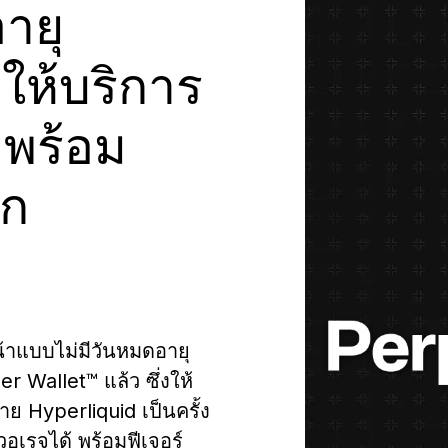
ายุ
ะบบสำรองวลีกู้คืน
บล็อก
พันธมิตรทางธุรกิจแบบ
การ์ด
ร์ทเนอร์ของ Ledger
Ledger Nano
edger Nano
รุ่น
Gen5
ดภัยยิ่งขึ้นด้วยการสำรอง
วสารเกี่ยวกับ Web3 และ
ใช้จ่ายด้วยคริปโต หรือใช้คริป
ห้บริการ
Co-brand กับ Ledger
ป็นตัวแทนจำหน่ายหรือ
Ledger Nano
Ledger Nano
รุ่น
Gen5
้อมูลหลากหลายรูปแบบ
Ledger ทั้งหมด
โตเป็นหลักประกัน
มาตรฐาน
สีใหม่ล่าสุด
Affiliate ของ Ledger
โอกาสในการปรับแต่งอุปกรณ์
มาตรฐาน
สีใหม่ล่าสุด
พร้อม
าก
ระบบสำรองวลีกู้คืน
รุ่นลิมิเต็ด
ดูผลิตภัณฑ์ทั้งหมด
้าแบบไม่มีวันหมดอายุ
 Wallet™ แล้ว ซึ่งให้
ย Hyperliquid เป็นครั้ง
วอเรจได้ พร้อมฟีเจอร์