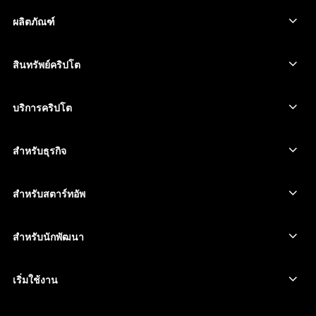
العربية
ผลิตภัณฑ์
อุปกรณ์ลงนามหน้าจอสัมผัสที่ปลอดภัย
Hardware Wallet
สินทรัพย์คริปโต
Bitcoin Wallet
Ledger Nano Gen5
Ethereum Wallet
Ledger Stax
บริการคริปโต
ราคาคริปโต
Solana wallet
Ledger Flex
ซื้อคริปโต
Cardano wallet
Ledger Nano Classics
สำหรับธุรกิจ
Ledger Enterprise Solutions
สเตกกิ้งคริปโต
XRP wallet
เปรียบเทียบอุปกรณ์ของเรา
สวอปคริปโต
Monero wallet
Bundles
สำหรับสตาร์ทอัพ
ระดมทุนจาก Ledger Cathay Capital
USDT wallet
อุปกรณ์เสริม
ดูสินทรัพย์ทั้งหมด
ผลิตภัณฑ์ทั้งหมด
สำหรับนักพัฒนา
พอร์ทัลสำหรับนักพัฒนา
แอป Ledger Wallet
เริ่มใช้งาน
เริ่มใช้อุปกรณ์ Ledger ของคุณ