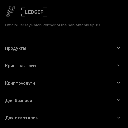
日本語
한국어
Official Jersey Patch Partner of the San Antonio Spurs
العربية
ภาษาไทย
Продукты
Сенсорные устройства подписи
Аппаратный кошелёк
Криптоактивы
Bitcoin-кошелёк
Ledger Nano Gen5
Ethereum-кошелёк
Ledger Stax
Криптоуслуги
Котировки криптовалют
Solana-кошелёк
Ledger Flex
Купить криптовалюту
Cardano-кошелёк
Ledger Nano Classics
Для бизнеса
Решение Ledger Enterprise
Криптовалютные займы
XRP-кошелёк
Сравнить устройства
Обменять криптовалюту
Monero-кошелёк
Наборы
Для стартапов
Финансирование от Ledger Cathay Capital
USDT-кошелёк
Аксессуары