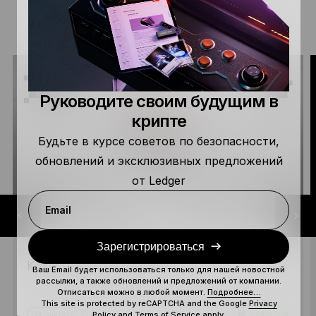
ДОПОЛНИТЕЛЬНЫЕ РЕСУРСЫ
Руководите своим будущим в
крипте
Будьте в курсе советов по безопасности,
обновлений и эксклюзивных предложений
от Ledger
Email
Зарегистрироваться
ПЕРПС-ТРЕЙДИНГ: ЧТО ЭТО ТАКОЕ И
КАК ТУТ ВСЁ УСТРОЕНО?
Ваш Email будет использоваться только для нашей новостной
рассылки, а также обновлений и предложений от компании.
Отписаться можно в любой момент.
Подробнее…
This site is protected by reCAPTCHA and the Google
Privacy
Policy
and
Terms of Service
apply.
НОВИЧОК
ЧИТАТЬ