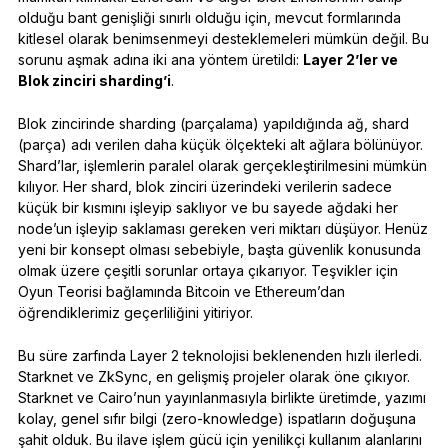
olduğu bant genişliği sınırlı olduğu için, mevcut formlarında
kitlesel olarak benimsenmeyi desteklemeleri mümkün değil. Bu
sorunu aşmak adına iki ana yöntem üretildi:
Layer 2’ler ve
Blok zinciri sharding’i
.
Blok zincirinde sharding (parçalama) yapıldığında ağ, shard
(parça) adı verilen daha küçük ölçekteki alt ağlara bölünüyor.
Shard’lar, işlemlerin paralel olarak gerçekleştirilmesini mümkün
kılıyor. Her shard, blok zinciri üzerindeki verilerin sadece
küçük bir kısmını işleyip saklıyor ve bu sayede ağdaki her
node’un işleyip saklaması gereken veri miktarı düşüyor. Henüz
yeni bir konsept olması sebebiyle, başta güvenlik konusunda
olmak üzere çeşitli sorunlar ortaya çıkarıyor. Teşvikler için
Oyun Teorisi bağlamında Bitcoin ve Ethereum’dan
öğrendiklerimiz geçerliliğini yitiriyor.
Bu süre zarfında Layer 2 teknolojisi beklenenden hızlı ilerledi.
Starknet ve ZkSync, en gelişmiş projeler olarak öne çıkıyor.
Starknet ve Cairo’nun yayınlanmasıyla birlikte üretimde, yazımı
kolay, genel sıfır bilgi (zero-knowledge) ispatların doğuşuna
şahit olduk. Bu ilave işlem gücü için yenilikçi kullanım alanlarını