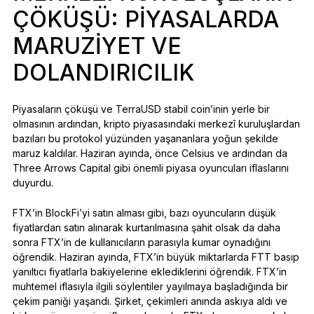
ÇÖKÜŞÜ: PIYASALARDA
MARUZIYET VE
DOLANDIRICILIK
Piyasaların çöküşü ve TerraUSD stabil coin’inin yerle bir
olmasının ardından, kripto piyasasındaki merkezî kuruluşlardan
bazıları bu protokol yüzünden yaşananlara yoğun şekilde
maruz kaldılar. Haziran ayında, önce Celsius ve ardından da
Three Arrows Capital gibi önemli piyasa oyuncuları iflaslarını
duyurdu.
FTX’in BlockFi’yi satın alması gibi, bazı oyuncuların düşük
fiyatlardan satın alınarak kurtarılmasına şahit olsak da daha
sonra FTX’in de kullanıcıların parasıyla kumar oynadığını
öğrendik. Haziran ayında, FTX’in büyük miktarlarda FTT basıp
yanıltıcı fiyatlarla bakiyelerine eklediklerini öğrendik. FTX’in
muhtemel iflasıyla ilgili söylentiler yayılmaya başladığında bir
çekim paniği yaşandı. Şirket, çekimleri anında askıya aldı ve