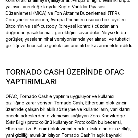
kontrol altına almaya çalışıyorlar. Avrupa Birliği önemli iki kripto
yasasını yürürlüğe koydu: Kripto Varlıklar Piyasası
Düzenlemesi (MiCA) ve Fon Aktarımı Düzenlemesi (TFR).
Görüşmeler sırasında, Avrupa Parlamentosunun bazı üyeleri
Bitcoin’in ve self-custody (bireysel kontrol) cüzdanların
doğrudan yasaklanması gerektiğini savundular. Neyse ki bu
görüşler, yasaların nihai versiyonlarında yer almadı ve tüketici
gizliliği ve finansal özgürlük için önemli bir kazanım elde edildi.
TORNADO CASH ÜZERINDE OFAC
YAPTIRIMLARI
OFAC, Tornado Cash’e yaptırım uyguluyor ve kullanıcı
gizliliğine zarar veriyor: Tornado Cash, Ethereum blok zinciri
üzerinde çalışan bir akıllı sözleşme ve kullanıcıların, varlıklarını
önceki adreslerden gizlemesini sağlayan Zero-Knowledge
(Sıfır Bilgi) protokolünü kullanıyor. Protokolün bu becerisi,
Ethereum (ve Bitcoin) blok zincirlerinde eksik olan bir özelliği,
yani gizliliği mümkün kılıyor. Tornado Cash’in açık kaynaklı