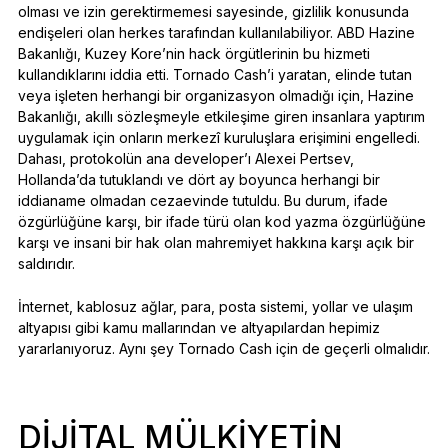
olması ve izin gerektirmemesi sayesinde, gizlilik konusunda
endişeleri olan herkes tarafından kullanılabiliyor. ABD Hazine
Bakanlığı, Kuzey Kore’nin hack örgütlerinin bu hizmeti
kullandıklarını iddia etti. Tornado Cash’i yaratan, elinde tutan
veya işleten herhangi bir organizasyon olmadığı için, Hazine
Bakanlığı, akıllı sözleşmeyle etkileşime giren insanlara yaptırım
uygulamak için onların merkezî kuruluşlara erişimini engelledi.
Dahası, protokolün ana developer’ı Alexei Pertsev,
Hollanda’da tutuklandı ve dört ay boyunca herhangi bir
iddianame olmadan cezaevinde tutuldu. Bu durum, ifade
özgürlüğüne karşı, bir ifade türü olan kod yazma özgürlüğüne
karşı ve insani bir hak olan mahremiyet hakkına karşı açık bir
saldırıdır.
İnternet, kablosuz ağlar, para, posta sistemi, yollar ve ulaşım
altyapısı gibi kamu mallarından ve altyapılardan hepimiz
yararlanıyoruz. Aynı şey Tornado Cash için de geçerli olmalıdır.
DIJITAL MÜLKIYETIN