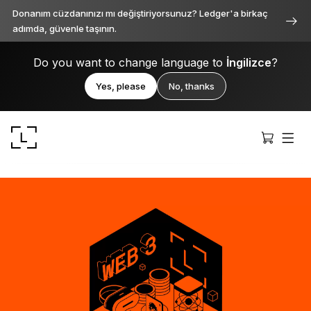
Donanım cüzdanınızı mı değiştiriyorsunuz? Ledger'a birkaç
adımda, güvenle taşının.
Do you want to change language to
İngilizce
?
Yes, please
No, thanks
Ledger Stax
Her açıdan birinci sınıf