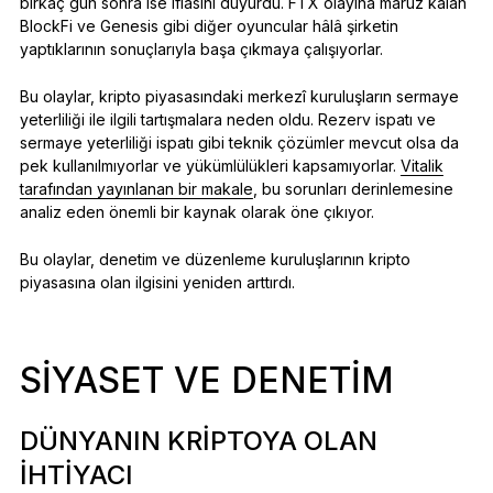
birkaç gün sonra ise iflasını duyurdu. FTX olayına maruz kalan
BlockFi ve Genesis gibi diğer oyuncular hâlâ şirketin
yaptıklarının sonuçlarıyla başa çıkmaya çalışıyorlar.
Bu olaylar, kripto piyasasındaki merkezî kuruluşların sermaye
yeterliliği ile ilgili tartışmalara neden oldu. Rezerv ispatı ve
sermaye yeterliliği ispatı gibi teknik çözümler mevcut olsa da
pek kullanılmıyorlar ve yükümlülükleri kapsamıyorlar.
Vitalik
tarafından yayınlanan bir makale
, bu sorunları derinlemesine
analiz eden önemli bir kaynak olarak öne çıkıyor.
Bu olaylar, denetim ve düzenleme kuruluşlarının kripto
piyasasına olan ilgisini yeniden arttırdı.
SIYASET VE DENETIM
DÜNYANIN KRIPTOYA OLAN
IHTIYACI