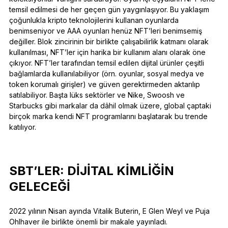
temsil edilmesi de her geçen gün yaygınlaşıyor. Bu yaklaşım
çoğunlukla kripto teknolojilerini kullanan oyunlarda
benimseniyor ve AAA oyunları henüz NFT’leri benimsemiş
değiller. Blok zincirinin bir birlikte çalışabilirlik katmanı olarak
kullanılması, NFT’ler için harika bir kullanım alanı olarak öne
çıkıyor. NFT’ler tarafından temsil edilen dijital ürünler çeşitli
bağlamlarda kullanılabiliyor (örn. oyunlar, sosyal medya ve
token korumalı girişler) ve güven gerektirmeden aktarılıp
satılabiliyor. Başta lüks sektörler ve Nike, Swoosh ve
Starbucks gibi markalar da dâhil olmak üzere, global çaptaki
birçok marka kendi NFT programlarını başlatarak bu trende
katılıyor.
SBT’LER: DIJITAL KIMLIĞIN
GELECEĞI
2022 yılının Nisan ayında Vitalik Buterin, E Glen Weyl ve Puja
Ohlhaver ile birlikte önemli bir makale yayınladı.