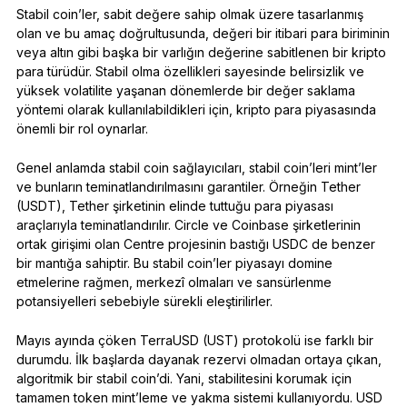
Stabil coin’ler, sabit değere sahip olmak üzere tasarlanmış
olan ve bu amaç doğrultusunda, değeri bir itibari para biriminin
veya altın gibi başka bir varlığın değerine sabitlenen bir kripto
para türüdür. Stabil olma özellikleri sayesinde belirsizlik ve
yüksek volatilite yaşanan dönemlerde bir değer saklama
yöntemi olarak kullanılabildikleri için, kripto para piyasasında
önemli bir rol oynarlar.
Genel anlamda stabil coin sağlayıcıları, stabil coin’leri mint’ler
ve bunların teminatlandırılmasını garantiler. Örneğin Tether
(USDT), Tether şirketinin elinde tuttuğu para piyasası
araçlarıyla teminatlandırılır. Circle ve Coinbase şirketlerinin
ortak girişimi olan Centre projesinin bastığı USDC de benzer
bir mantığa sahiptir. Bu stabil coin’ler piyasayı domine
etmelerine rağmen, merkezî olmaları ve sansürlenme
potansiyelleri sebebiyle sürekli eleştirilirler.
Mayıs ayında çöken TerraUSD (UST) protokolü ise farklı bir
durumdu. İlk başlarda dayanak rezervi olmadan ortaya çıkan,
algoritmik bir stabil coin’di. Yani, stabilitesini korumak için
tamamen token mint’leme ve yakma sistemi kullanıyordu. USD