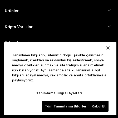
简体中文
Ürünler
Güvenli dokunmatik ekranlı imzalayıcılar
日本語
Donanım Cüzdan
Kripto Varlıklar
한국어
Bitcoin cüzdanı
Ledger Nano Gen5
Ethereum cüzdanı
Ledger Stax
Kripto hizmetleri
العربية
Kripto Fiyatları
Solana cüzdanı
Ledger Flex
Tanımlama bilgilerini; sitemizin doğru şekilde çalışmasını
Kripto satın alın
Cardano cüzdanı
Ledger Nano Classics
Kurumsal Müşteriler için
sağlamak, içerikleri ve reklamları kişiselleştirmek, sosyal
medya özellikleri sunmak ve site trafiğimizi analiz etmek
Ledger Enterprise Solutions
Kripto Stake Etmek
XRP cüzdanı
Cihazlarımızı karşılaştırın
için kullanıyoruz. Aynı zamanda site kullanımınızla ilgili
Kripto takas edin
Monero cüzdanı
Paket Teklifler
Startup'lar için
bilgileri; sosyal medya, reklamcılık ve analiz ortaklarımızla
paylaşıyoruz.
Ledger Cathay Capital'dan finansman desteği
USDT cüzdanı
Aksesuarlar
Tüm varlıkları görün
Tüm ürünler
Geliştiriciler
Tanımlama Bilgisi Ayarları
Geliştirici Portalı
Ledger Wallet uygulaması
Tüm Tanımlama Bilgilerini Kabul Et
Başlangıç
Ledger cihazınızı kullanmaya başlayın