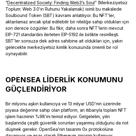
“
Decentralized Society: Finding Web3’s Soul
” (Merkeziyetsiz
Toplum: Web 3.0’ın Ruhunu Yakalamak) isimli bu makalede
Soulbound Token (SBT) kavramı anlatılıyor. Bu NFT’ler,
aktarılamaz ancak iptal edilebilir bir niteliğe sahip oldukları için
son derece özgünler. Bu fikir, daha sonra NFT’lerin mevcut
EIP-721 standardını ilerleten EIP-5192 ile birlikte resmîleşti.
SBT’ler sonsuza dek adres sahibine ait oldukları için, yakın
gelecekte merkeziyetsiz kimlik konusunda önemli bir rol
oynayabilir.
OPENSEA LIDERLIK KONUMUNU
GÜÇLENDIRIYOR
Bir milyonu aşkın kullanıcıya ve 13 milyar USD’nin üzerinde
piyasa değerine sahip olan platform, an itibarıyla toplam NFT
işlem hacminin %98’ini temsil ediyor. Gelgelelim, yılın
başlarında çeşitli güvenlik sorunları yaşanmış olduğunu da not
düşmek gerekir. OpenSea’nin tasarımı 0x protokolüne
dayanıyor ve esas olarak Ethereum zincirini kullanıyor.