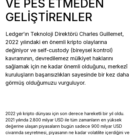
VE PES ETMEDEN
Aksesuarlar
GELIŞTIRENLER
Kurtarma Çözümleri
Sınırlı sayıda
Ledger’ın Teknoloji Direktörü Charles Guillemet,
Tüm ürünleri gör
2022 yılındaki en önemli kripto olaylarına
değiniyor ve self-custody (bireysel kontrol)
Ledger imzalayıcıları karşılaştırın
kavramının, devredilemez mülkiyet haklarını
sağlamak için ne kadar önemli olduğunu, merkezî
kuruluşların başarısızlıkları sayesinde bir kez daha
görmüş olduğumuzu vurguluyor.
2022 yılı kripto dünyası için son derece hareketli bir yıl oldu.
2021 yılında 2.800 milyar USD ile tüm zamanların en yüksek
değerine ulaşan piyasaların bugün sadece 900 milyar USD
civarında seyretmesi, piyasanın ne kadar volatilite içerdiğini ve