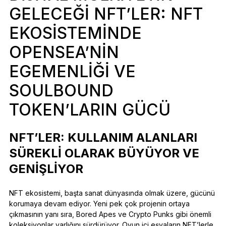
GELECEĞI NFT’LER: NFT
EKOSISTEMINDE
OPENSEA’NIN
EGEMENLIĞI VE
SOULBOUND
TOKEN’LARIN GÜCÜ
NFT’LER: KULLANIM ALANLARI
SÜREKLI OLARAK BÜYÜYOR VE
GENIŞLIYOR
NFT ekosistemi, başta sanat dünyasında olmak üzere, gücünü
korumaya devam ediyor. Yeni pek çok projenin ortaya
çıkmasının yanı sıra, Bored Apes ve Crypto Punks gibi önemli
koleksiyonlar varlığını sürdürüyor. Oyun içi eşyaların NFT’lerle