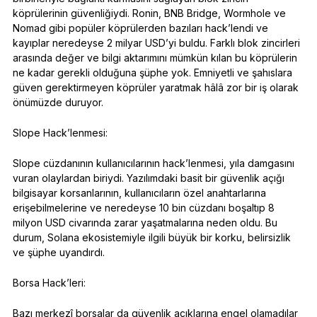
köprülerinin güvenliğiydi. Ronin, BNB Bridge, Wormhole ve
Nomad gibi popüler köprülerden bazıları hack’lendi ve
kayıplar neredeyse 2 milyar USD’yi buldu. Farklı blok zincirleri
arasında değer ve bilgi aktarımını mümkün kılan bu köprülerin
ne kadar gerekli olduğuna şüphe yok. Emniyetli ve şahıslara
güven gerektirmeyen köprüler yaratmak hâlâ zor bir iş olarak
önümüzde duruyor.
Slope Hack’lenmesi:
Slope cüzdanının kullanıcılarının hack’lenmesi, yıla damgasını
vuran olaylardan biriydi. Yazılımdaki basit bir güvenlik açığı
bilgisayar korsanlarının, kullanıcıların özel anahtarlarına
erişebilmelerine ve neredeyse 10 bin cüzdanı boşaltıp 8
milyon USD civarında zarar yaşatmalarına neden oldu. Bu
durum, Solana ekosistemiyle ilgili büyük bir korku, belirsizlik
ve şüphe uyandırdı.
Borsa Hack’leri:
Bazı merkezî borsalar da güvenlik açıklarına engel olamadılar