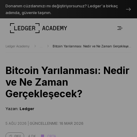
Donanım cüzdanınızı mı değiştiriyorsunuz? Ledger'a birkaç
adımda, güvenle taşının.
Ledger Academy
...
Bitcoin Yarılanması: Nedir ve Ne Zaman Gerçekleşecek?
Bitcoin Yarılanması: Nedir
ve Ne Zaman
Gerçekleşecek?
Yazan:
Ledger
5 AĞU 2026 |
GÜNCELLENME: 16 MAR 2026
4 DK.
ORTA
OKU