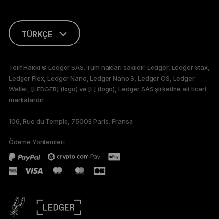
TÜRKÇE
ENGLISH
Telif Hakkı © Ledger SAS. Tüm hakları saklıdır. Ledger, Ledger Stax,
Ledger Flex, Ledger Nano, Ledger Nano S, Ledger OS, Ledger
FRANÇAIS
Wallet, [LEDGER] (logo) ve [L] (logo), Ledger SAS şirketine ait ticari
markalardır.
DEUTSCH
106, Rue du Temple, 75003 Paris, Fransa
PORTUGUÊS
Ödeme Yöntemleri
ESPAÑOL
РУССКИЙ
简体中文
日本語