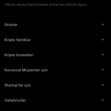
Official Jersey Patch Partner of the San Antonio Spurs
한국어
العربية
Ürünler
Güvenli dokunmatik ekranlı imzalayıcılar
Donanım Cüzdan
Kripto Varlıklar
Bitcoin cüzdanı
Ledger Nano Gen5
Ethereum cüzdanı
Ledger Stax
Kripto hizmetleri
Kripto Fiyatları
Solana cüzdanı
Ledger Flex
Kripto satın alın
Cardano cüzdanı
Ledger Nano Classics
Kurumsal Müşteriler için
Ledger Enterprise Solutions
Kripto Stake Etmek
XRP cüzdanı
Cihazlarımızı karşılaştırın
Kripto takas edin
Monero cüzdanı
Paket Teklifler
Startup'lar için
Ledger Cathay Capital'dan finansman desteği
USDT cüzdanı
Aksesuarlar
Tüm varlıkları görün
Tüm ürünler
Geliştiriciler
Geliştirici Portalı
Ledger Wallet uygulaması