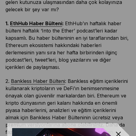
gelen kutunuza ulaşmasından daha çok kolayınıza
gelecek bir şey var mı?
1.
EthHub Haber Bülteni
:
EthHub’ın haftalık haber
bülteni haftalık ‘Into the Ether’ podcast’leri kadar
kapsamlı. Bu haber bülteninin en iyi taraflarından biri,
Ethereum ekosistemi hakkındaki haberleri
derlemesinin yanı sıra her hafta birbirinden ilginç
podcast’leri, tweet’leri, blog yazılarını ve diğer
içerikleri de paylaşması.
2.
Bankless Haber Bülteni
: Bankless eğitim içeriklerini
kullanarak kriptoların ve DeFi’ın benimsenmesine
önayak olan güvenilir markalardan biri. Ethereum ve
kripto dünyasının geri kalanı hakkında en önemli
piyasa haberlerini, analizleri ve eğitim içeriklerini
almak için Bankless Haber Bülteninin ücretsiz veya
premium versiyonlarına abone olabilirsiniz. Daha da
fazlasını isterseniz
Bankless Podcast’i buradan