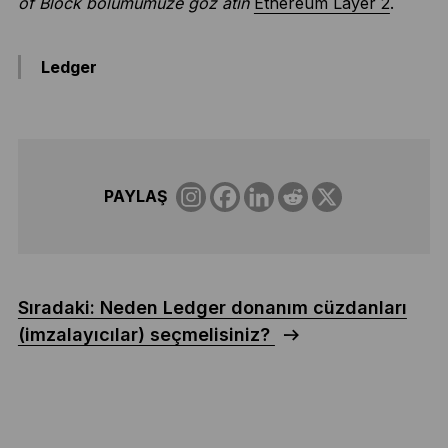
of Block bölümümüze göz atın
Ethereum Layer 2
.
Ledger
PAYLAŞ
Sıradaki: Neden Ledger donanım cüzdanları
(imzalayıcılar) seçmelisiniz?