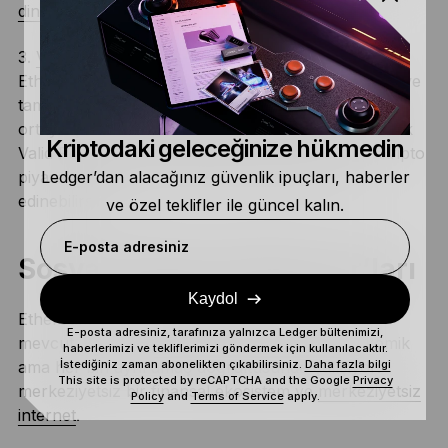
dinleyebilirsiniz
.
3.
Valid Points
: Uzun zamandır beklediğimiz
Ethereum’dan Ethereum 2.0’a geçişin eli kulağında ve
tamamen bu konuya odaklanan haber bültenleri
ortaya çıktı. CoinDesk tarafından hazırlanan haftalık
Kriptodaki geleceğinize hükmedin
Valid Points haber bülteninde Ethereum 2.0 ve “kripto
piyasalarında fırtına estirmesi” hakkında bilgi
Ledger’dan alacağınız güvenlik ipuçları, haberler
edinebilirsiniz.
ve özel teklifler ile güncel kalın.
E-posta adresiniz
Sosyal medya influencer’ları
Kaydol
Ethereum’un dünyasında her türden influencer
E-posta adresiniz, tarafınıza yalnızca Ledger bültenimizi,
mevcut. Bazıları havalı, bazıları ciddi, bazıları komik
haberlerimizi ve tekliflerimizi göndermek için kullanılacaktır.
ama her biri aynı amaç doğrultusunda çalışıyor:
İstediğiniz zaman abonelikten çıkabilirsiniz.
Daha fazla bilgi
This site is protected by reCAPTCHA and the Google
Privacy
merkeziyetsiz bir finansal ekosistem ve
merkeziyetsiz
Policy
and
Terms of Service
apply.
internet
.