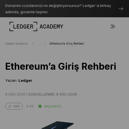
Donanım cüzdanınızı mı değiştiriyorsunuz? Ledger'a birkaç
adımda, güvenle taşının.
Ledger Academy
...
Ethereum’a Giriş Rehberi
Ethereum’a Giriş Rehberi
Yazan:
Ledger
8 AĞU 2026 |
GÜNCELLENME: 8 AĞU 2026
6 DK.
BAŞLANGIÇ
OKU