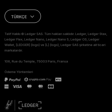
TÜRKÇE
ENGLISH
Telif Hakkı © Ledger SAS. Tüm hakları saklıdır. Ledger, Ledger Stax,
Ledger Flex, Ledger Nano, Ledger Nano S, Ledger OS, Ledger
FRANÇAIS
Wallet, [LEDGER] (logo) ve [L] (logo), Ledger SAS şirketine ait ticari
markalardır.
DEUTSCH
106, Rue du Temple, 75003 Paris, Fransa
PORTUGUÊS
Ödeme Yöntemleri
ESPAÑOL
РУССКИЙ
简体中文
日本語