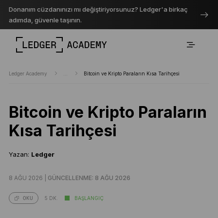
Donanım cüzdanınızı mı değiştiriyorsunuz? Ledger'a birkaç
adımda, güvenle taşının.
Ledger Academy
...
Bitcoin ve Kripto Paraların Kısa Tarihçesi
Bitcoin ve Kripto Paraların
Kısa Tarihçesi
Yazan:
Ledger
8 AĞU 2026 |
GÜNCELLENME: 8 AĞU 2026
5 DK.
BAŞLANGIÇ
OKU