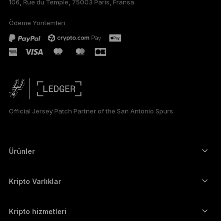
106, Rue du Temple, 75003 Paris, Fransa
PORTUGUÊS
Ödeme Yöntemleri
ESPAÑOL
РУССКИЙ
简体中文
日本語
Official Jersey Patch Partner of the San Antonio Spurs
한국어
العربية
Ürünler
ภาษาไทย
Güvenli dokunmatik ekranlı imzalayıcılar
Donanım Cüzdan
Kripto Varlıklar
Bitcoin cüzdanı
Ledger Nano Gen5
Ethereum cüzdanı
Ledger Stax
Kripto hizmetleri