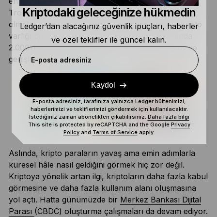
en yüksek seviyesine ulaştı ve EOS (Temmuz 2017),
Kriptodaki geleceğinize hükmedin
Tron (Eylül 2017) ve Cardano (Ekim 2017) da dâhil
olmak üzere o zamandan bu yana birçok yeni kripto
Ledger’dan alacağınız güvenlik ipuçları, haberler
varlığı piyasaya çıktı. Kripto para piyasası şu anda
ve özel teklifler ile güncel kalın.
2.000’den fazla dijital paraya ev sahipliği yapıyor ve
genişlemeye devam ediyor.
E-posta adresiniz
Kaydol
E-posta adresiniz, tarafınıza yalnızca Ledger bültenimizi,
haberlerimizi ve tekliflerimizi göndermek için kullanılacaktır.
İstediğiniz zaman abonelikten çıkabilirsiniz.
Daha fazla bilgi
This site is protected by reCAPTCHA and the Google
Privacy
Policy
and
Terms of Service
apply.
Aslında, kripto paraların yavaş ama emin adımlarla
küresel hâle nasıl geldiğini görmek hiç zor değil.
Kriptoya yönelik artan ilgi, kriptoların daha fazla kabul
görmesine ve daha fazla kullanım alanı oluşmasına
yol açtı. Hatta günümüzde bir
Merkez Bankası Dijital
Parası
(CBDC) oluşturma çalışmaları da devam ediyor.