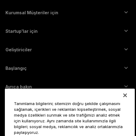
Kripto Fiyatları
Solana cüzdanı
Ledger Flex
Kripto satın alın
Cardano cüzdanı
Ledger Nano Classics
Kurumsal Müşteriler için
Ledger Enterprise Solutions
Kripto Stake Etmek
XRP cüzdanı
Cihazlarımızı karşılaştırın
Kripto takas edin
Monero cüzdanı
Paket Teklifler
Startup'lar için
Ledger Cathay Capital'dan finansman desteği
USDT cüzdanı
Aksesuarlar
Tüm varlıkları görün
Tüm ürünler
Geliştiriciler
Geliştirici Portalı
Ledger Wallet uygulaması
Başlangıç
Ledger cihazınızı kullanmaya başlayın
Uyumlu cüzdan ve hizmetler
Ayrıca bakın
Destek
Bitcoin nasıl alınır?
Tanımlama bilgilerini; sitemizin doğru şekilde çalışmasını
Ödül programı
Bitcoin Donanım Cüzdanı
Kariyer
sağlamak, içerikleri ve reklamları kişiselleştirmek, sosyal
Ledger’a katılın
Bayiler
medya özellikleri sunmak ve site trafiğimizi analiz etmek
için kullanıyoruz. Aynı zamanda site kullanımınızla ilgili
Tüm pozisyonlar
Ledger Basın Kiti
Hakkında
bilgileri; sosyal medya, reklamcılık ve analiz ortaklarımızla
Vizyonumuz
Satış ortakları
paylaşıyoruz.