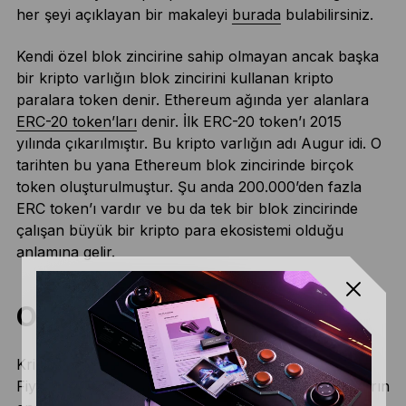
her şeyi açıklayan bir makaleyi
burada
bulabilirsiniz.
Kendi özel blok zincirine sahip olmayan ancak başka
bir kripto varlığın blok zincirini kullanan kripto
paralara token denir. Ethereum ağında yer alanlara
ERC-20 token’ları
denir. İlk ERC-20 token’ı 2015
yılında çıkarılmıştır. Bu kripto varlığın adı Augur idi. O
tarihten bu yana Ethereum blok zincirinde birçok
token oluşturulmuştur. Şu anda 200.000’den fazla
ERC token’ı vardır ve bu da tek bir blok zincirinde
çalışan büyük bir kripto para ekosistemi olduğu
anlamına gelir.
O andan itibaren
Kripto para dünyası o andan itibaren hiç durmadı.
Fiyatlar Ocak 2018’de Bitcoin tarihinde tüm zamanların