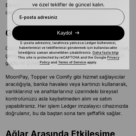
ve özel teklifler ile güncel kalın.
Ekranınızda net bir şekilde görüneceğinden emin
olabilirsiniz.
E-posta adresiniz
Güvenle Kripto Alıp Satın
Kaydol
E-posta adresiniz, tarafınıza yalnızca Ledger bültenimizi,
Cüzdanınızı fonladığınız andan itibaren Ledger Wallet,
haberlerimizi ve tekliflerimizi göndermek için kullanılacaktır.
İstediğiniz zaman abonelikten çıkabilirsiniz.
Daha fazla bilgi
geniş bir yelpazedeki dijital varlıkları alıp satmak için
This site is protected by reCAPTCHA and the Google
Privacy
güçlü ve güvenli bir platforma dönüşür.
Policy
and
Terms of Service
apply.
MoonPay, Topper ve Coinify gibi hizmet sağlayıcılar
aracılığıyla, banka havalesi veya kartınızı kullanarak,
varlıklarınız ve anahtarlarınız üzerindeki bireysel
kontrolünüzü asla kaybetmeden alım ve satım
yapabilirsiniz. Her işlem Ledger imzalayıcı cihazınızda
doğrulanır, bu da baştan sona tam şeffaflık sağlar.
Ağlar Arasında Etkileşime