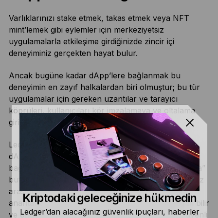
Varlıklarınızı stake etmek, takas etmek veya NFT
mint’lemek gibi eylemler için merkeziyetsiz
uygulamalarla etkileşime girdiğinizde zincir içi
deneyiminiz gerçekten hayat bulur.
Ancak bugüne kadar dApp’lere bağlanmak bu
deneyimin en zayıf halkalardan biri olmuştur; bu tür
uygulamalar için gereken uzantılar ve tarayıcı
köprüleri, kullanıcıları
kör imzalamaya
ve oltalama
girişimlerine maruz bırakır.
Ledger Wallet, Ledger cihazınızı en sevdiğiniz
dApp’lere doğrudan, güvenli ve kesintisiz bir şekilde
bağlamanın yeni bir yolunu sağlıyor. “Ledger’ı Bağla”
butonunu gördüğünüzde, uygulama ve imzalayıcınız
arasında anında bağlantı kurabilirsiniz. Böylece
Kriptodaki geleceğinize hükmedin
anahtarlarınızın cihazınızdan asla ayrılmayacağını bilir
Ledger’dan alacağınız güvenlik ipuçları, haberler
ve onaylamadan önce tüm işlem ayrıntılarının Güvenli