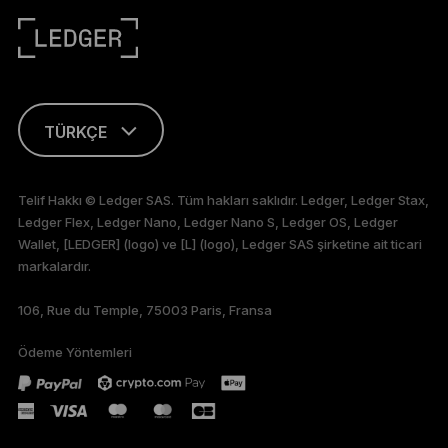
TÜRKÇE
ENGLISH
Telif Hakkı © Ledger SAS. Tüm hakları saklıdır. Ledger, Ledger Stax,
Ledger Flex, Ledger Nano, Ledger Nano S, Ledger OS, Ledger
FRANÇAIS
Wallet, [LEDGER] (logo) ve [L] (logo), Ledger SAS şirketine ait ticari
markalardır.
DEUTSCH
106, Rue du Temple, 75003 Paris, Fransa
PORTUGUÊS
Ödeme Yöntemleri
ESPAÑOL
РУССКИЙ