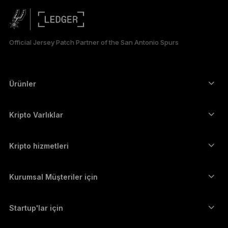
简体中文
日本語
Official Jersey Patch Partner of the San Antonio Spurs
한국어
العربية
Ürünler
ภาษาไทย
Güvenli dokunmatik ekranlı imzalayıcılar
Donanım Cüzdan
Kripto Varlıklar
Bitcoin cüzdanı
Ledger Nano Gen5
Ethereum cüzdanı
Ledger Stax
Kripto hizmetleri
Kripto Fiyatları
Solana cüzdanı
Ledger Flex
Kripto satın alın
Cardano cüzdanı
Ledger Nano Classics
Kurumsal Müşteriler için
Ledger Enterprise Solutions
Kripto Stake Etmek
XRP cüzdanı
Cihazlarımızı karşılaştırın
Kripto takas edin
Monero cüzdanı
Paket Teklifler
Startup'lar için
Ledger Cathay Capital'dan finansman desteği
USDT cüzdanı
Aksesuarlar