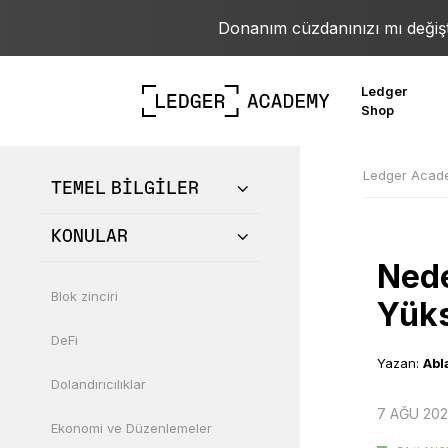
Donanım cüzdanınızı mı değişt
Ledger
Shop
Ledger Aca
TEMEL BİLGİLER
KONULAR
Nede
Blok zinciri
Yüks
DeFi
Yazan:
Abl
Dolandırıcılıklar
7 AĞU 202
Ekonomi ve Düzenlemeler