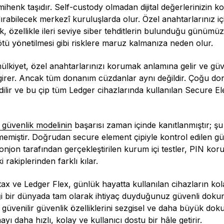
ihenk taşıdır. Self-custody olmadan dijital değerlerinizin kon
ırabilecek merkezî kuruluşlarda olur. Özel anahtarlarınız i
 özellikle ileri seviye siber tehditlerin bulunduğu günümüzd
ötü yönetilmesi gibi risklere maruz kalmanıza neden olur.
lkiyet, özel anahtarlarınızı korumak anlamına gelir ve g
girer. Ancak tüm donanım cüzdanlar aynı değildir. Çoğu d
dilir ve bu çip tüm Ledger cihazlarında kullanılan Secure E
 güvenlik modelinin
başarısı zaman içinde kanıtlanmıştır; şu
emiştir. Doğrudan secure element çipiyle kontrol edilen güven
njon tarafından gerçekleştirilen kurum içi testler, PIN ko
 rakiplerinden farklı kılar.
ax ve Ledger Flex, günlük hayatta kullanılan cihazların kol
iği bir dünyada tam olarak ihtiyaç duyduğunuz güvenli dokunm
 güvenilir güvenlik özelliklerini sezgisel ve daha büyük doku
yı daha hızlı, kolay ve kullanıcı dostu bir hâle getirir.