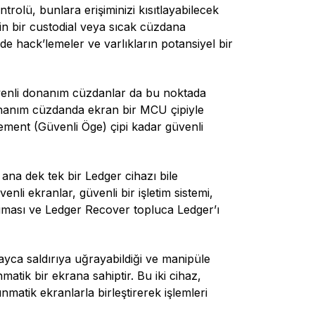
trolü, bunlara erişiminizi kısıtlayabilecek
çin bir custodial veya sıcak cüzdana
e hack’lemeler ve varlıkların potansiyel bir
üvenli donanım cüzdanlar da bu noktada
onanım cüzdanda ekran bir MCU çipiyle
lement (Güvenli Öge) çipi kadar güvenli
 ana dek tek bir Ledger cihazı bile
li ekranlar, güvenli bir işletim sistemi,
ruması ve Ledger Recover topluca Ledger’ı
ayca saldırıya uğrayabildiği ve manipüle
atik bir ekrana sahiptir. Bu iki cihaz,
nmatik ekranlarla birleştirerek işlemleri