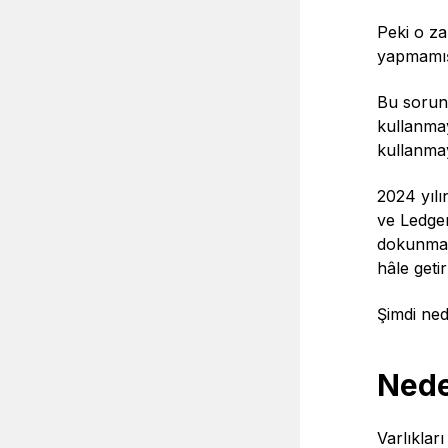
Peki o za
yapmamış
Bu sorunu
kullanmay
kullanmay
2024 yılı
ve Ledger
dokunmati
hâle geti
Şimdi ned
Nede
Varlıklar