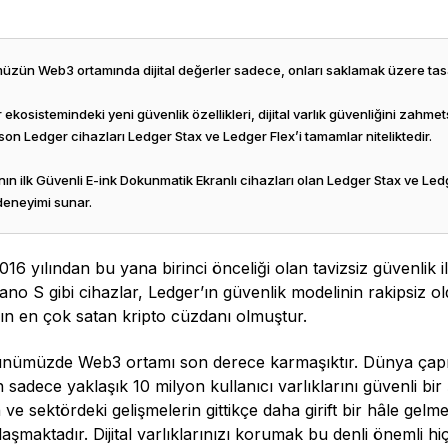
ün Web3 ortamında dijital değerler sadece, onları saklamak üzere tasar
ekosistemindeki yeni güvenlik özellikleri, dijital varlık güvenliğini zahmets
son Ledger cihazları Ledger Stax ve Ledger Flex’i tamamlar niteliktedir.
n ilk Güvenli E-ink Dokunmatik Ekranlı cihazları olan Ledger Stax ve Ledger
deneyimi sunar.
016 yılından bu yana birinci önceliği olan tavizsiz güvenlik
no S gibi cihazlar, Ledger’ın güvenlik modelinin rakipsiz o
n en çok satan kripto cüzdanı olmuştur.
nümüzde Web3 ortamı son derece karmaşıktır. Dünya çapınd
 sadece yaklaşık 10 milyon kullanıcı varlıklarını güvenli bir 
 ve sektördeki gelişmelerin gittikçe daha girift bir hâle gelme
aşmaktadır. Dijital varlıklarınızı korumak bu denli önemli hi