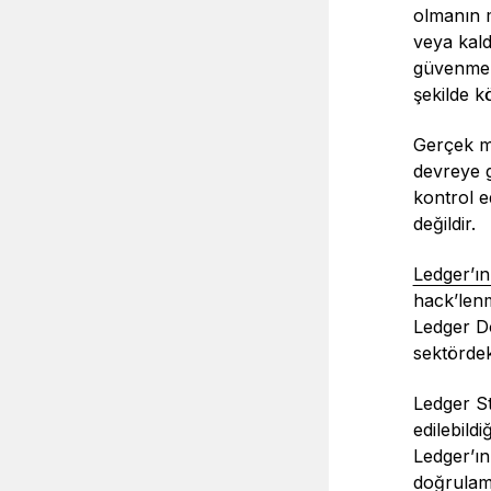
olmanın m
veya kald
güvenmek,
şekilde k
Gerçek mü
devreye 
kontrol e
değildir.
Ledger’ın
hack’lenm
Ledger Do
sektördeki
Ledger St
edilebild
Ledger’ın
doğrulama