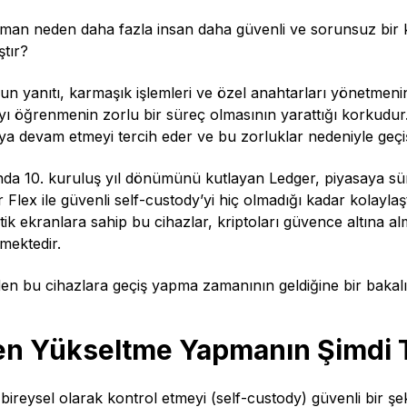
man neden daha fazla insan daha güvenli ve sorunsuz bir k
tır?
n yanıtı, karmaşık işlemleri ve özel anahtarları yönetmeni
ı öğrenmenin zorlu bir süreç olmasının yarattığı korkudur. B
a devam etmeyi tercih eder ve bu zorluklar nedeniyle geçi
nda 10. kuruluş yıl dönümünü kutlayan Ledger, piyasaya sür
 Flex ile güvenli self-custody’yi hiç olmadığı kadar kolaylaş
k ekranlara sahip bu cihazlar, kriptoları güvence altına al
rmektedir.
en bu cihazlara geçiş yapma zamanının geldiğine bir bakal
n Yükseltme Yapmanın Şimdi 
ı bireysel olarak kontrol etmeyi (self-custody) güvenli bir ş