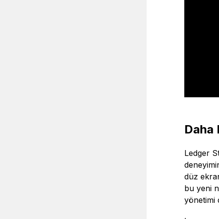
Daha B
Ledger St
deneyimin
düz ekran
bu yeni n
yönetimi 