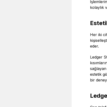
İşlemleri
kolaylık 
Esteti
Her iki c
kişiselle
eder.
Ledger St
kısımları
sağlayan 
estetik g
bir deneyi
Ledge