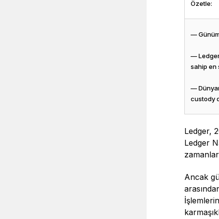
Özetle:
— Günümüz
— Ledger 
sahip en 
— Dünyanı
custody 
Ledger, 2
Ledger Na
zamanları
Ancak gü
arasından
İşlemlerin
karmaşıkl