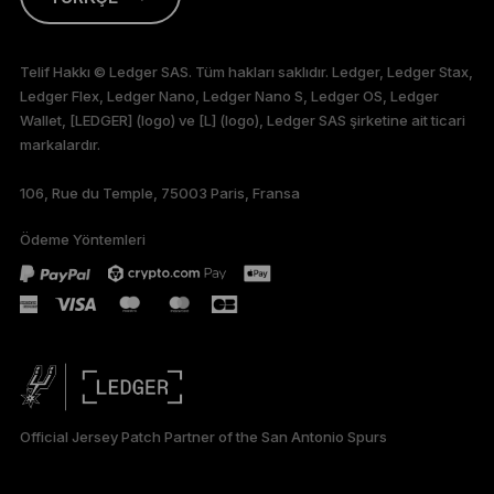
ENGLISH
Telif Hakkı © Ledger SAS. Tüm hakları saklıdır. Ledger, Ledger Stax,
Ledger Flex, Ledger Nano, Ledger Nano S, Ledger OS, Ledger
FRANÇAIS
Wallet, [LEDGER] (logo) ve [L] (logo), Ledger SAS şirketine ait ticari
markalardır.
DEUTSCH
106, Rue du Temple, 75003 Paris, Fransa
PORTUGUÊS
Ödeme Yöntemleri
ESPAÑOL
РУССКИЙ
简体中文
日本語
Official Jersey Patch Partner of the San Antonio Spurs
한국어