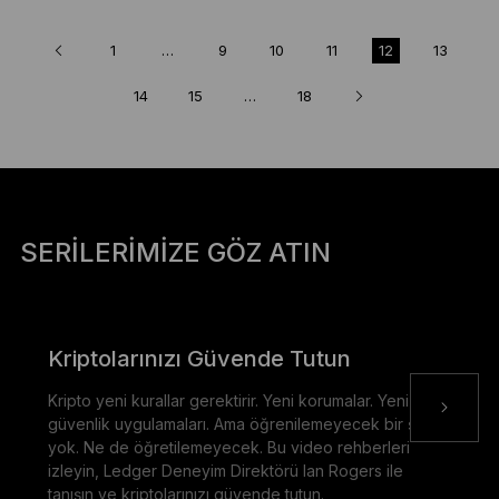
1
…
9
10
11
12
13
14
15
…
18
SERILERIMIZE GÖZ ATIN
Kriptolarınızı Güvende Tutun
Kripto yeni kurallar gerektirir. Yeni korumalar. Yeni
güvenlik uygulamaları. Ama öğrenilemeyecek bir şey
yok. Ne de öğretilemeyecek. Bu video rehberleri
izleyin, Ledger Deneyim Direktörü Ian Rogers ile
tanışın ve kriptolarınızı güvende tutun.