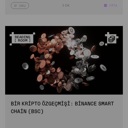
5 DK.
ORTA
OKU
BIR KRIPTO ÖZGEÇMIŞI: BINANCE SMART
CHAIN (BSC)