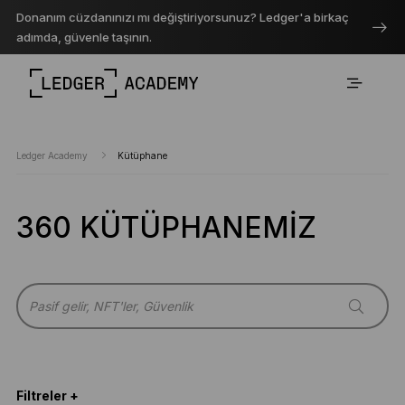
Donanım cüzdanınızı mı değiştiriyorsunuz? Ledger'a birkaç
adımda, güvenle taşının.
Ledger Academy
Kütüphane
360 KÜTÜPHANEMIZ
Filtreler +