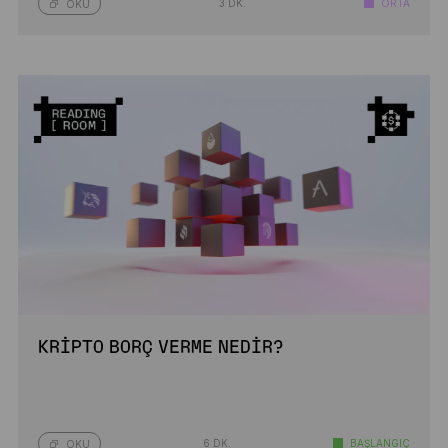
3 DK.
ORTA
OKU
KRIPTO BORÇ VERME NEDIR?
6 DK.
BAŞLANGIÇ
OKU