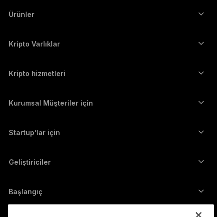
العربية
Ürünler
ภาษาไทย
Güvenli dokunmatik ekranlı imzalayıcılar
Donanım Cüzdan
Kripto Varlıklar
Bitcoin cüzdanı
Ledger Nano Gen5
Ethereum cüzdanı
Ledger Stax
Kripto hizmetleri
Kripto Fiyatları
Solana cüzdanı
Ledger Flex
Kripto satın alın
Cardano cüzdanı
Ledger Nano Classics
Kurumsal Müşteriler için
Ledger Enterprise Solutions
Kripto Stake Etmek
XRP cüzdanı
Cihazlarımızı karşılaştırın
Kripto takas edin
Monero cüzdanı
Paket Teklifler
Startup'lar için
Ledger Cathay Capital'dan finansman desteği
USDT cüzdanı
Aksesuarlar
Tüm varlıkları görün
Tüm ürünler
Geliştiriciler
Geliştirici Portalı
Ledger Wallet uygulaması
Başlangıç
Ledger cihazınızı kullanmaya başlayın