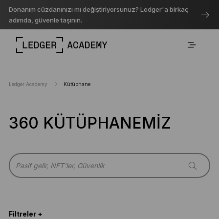
Donanım cüzdanınızı mı değiştiriyorsunuz? Ledger'a birkaç
adımda, güvenle taşının.
Ledger Academy
Kütüphane
360 KÜTÜPHANEMIZ
Filtreler +