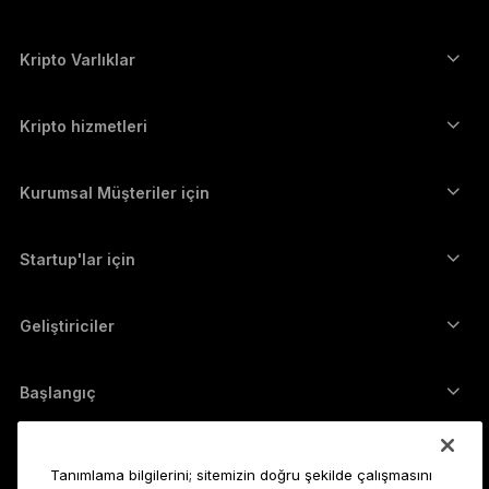
ภาษาไทย
Güvenli dokunmatik ekranlı imzalayıcılar
Donanım Cüzdan
Kripto Varlıklar
Bitcoin cüzdanı
Ledger Nano Gen5
Ethereum cüzdanı
Ledger Stax
Kripto hizmetleri
Kripto Fiyatları
Solana cüzdanı
Ledger Flex
Kripto satın alın
Cardano cüzdanı
Ledger Nano Classics
Kurumsal Müşteriler için
Ledger Enterprise Solutions
Kripto Stake Etmek
XRP cüzdanı
Cihazlarımızı karşılaştırın
Kripto takas edin
Monero cüzdanı
Paket Teklifler
Startup'lar için
Ledger Cathay Capital'dan finansman desteği
USDT cüzdanı
Aksesuarlar
Tüm varlıkları görün
Tüm ürünler
Geliştiriciler
Geliştirici Portalı
Ledger Wallet uygulaması
Başlangıç
Ledger cihazınızı kullanmaya başlayın
Uyumlu cüzdan ve hizmetler
Ayrıca bakın
Tanımlama bilgilerini; sitemizin doğru şekilde çalışmasını
Destek
Bitcoin nasıl alınır?