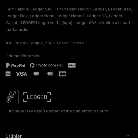
ENGLISH
Telif Hakkı © Ledger SAS. Tüm hakları saklıdır. Ledger, Ledger Stax,
Ledger Flex, Ledger Nano, Ledger Nano S, Ledger OS, Ledger
FRANÇAIS
Wallet, [LEDGER] (logo) ve [L] (logo), Ledger SAS şirketine ait ticari
markalardır.
DEUTSCH
106, Rue du Temple, 75003 Paris, Fransa
PORTUGUÊS
Ödeme Yöntemleri
ESPAÑOL
РУССКИЙ
简体中文
日本語
Official Jersey Patch Partner of the San Antonio Spurs
한국어
العربية
Ürünler