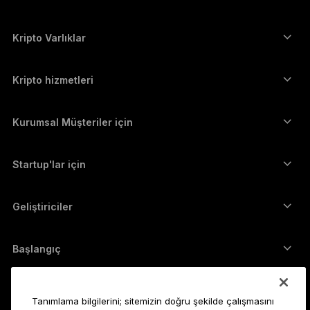
ภาษาไทย
Güvenli dokunmatik ekranlı imzalayıcılar
Donanım Cüzdan
Kripto Varlıklar
Bitcoin cüzdanı
Ledger Nano Gen5
Ethereum cüzdanı
Ledger Stax
Kripto hizmetleri
Kripto Fiyatları
Solana cüzdanı
Ledger Flex
Kripto satın alın
Cardano cüzdanı
Ledger Nano Classics
Kurumsal Müşteriler için
Ledger Enterprise Solutions
Kripto Stake Etmek
XRP cüzdanı
Cihazlarımızı karşılaştırın
Kripto takas edin
Monero cüzdanı
Paket Teklifler
Startup'lar için
Ledger Cathay Capital'dan finansman desteği
USDT cüzdanı
Aksesuarlar
Tüm varlıkları görün
Tüm ürünler
Geliştiriciler
Geliştirici Portalı
Ledger Wallet uygulaması
Başlangıç
Ledger cihazınızı kullanmaya başlayın
Uyumlu cüzdan ve hizmetler
Ayrıca bakın
Tanımlama bilgilerini; sitemizin doğru şekilde çalışmasını
Destek
Bitcoin nasıl alınır?