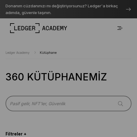
Donanım cüzdanınızı mı değiştiriyorsunuz? Ledger'a birkaç
adımda, güvenle taşının.
Ledger Academy
Kütüphane
360 KÜTÜPHANEMIZ
Filtreler +