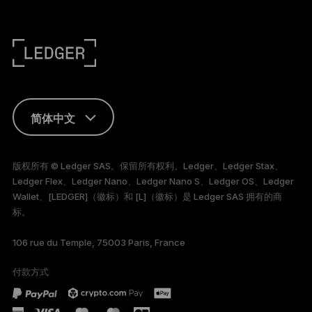
简体中文
ENGLISH
版权所有 © Ledger SAS。保留所有权利。Ledger、Ledger Stax、
Ledger Flex、Ledger Nano、Ledger Nano S、Ledger OS、Ledger
FRANÇAIS
Wallet、[LEDGER]（徽标）和 [L]（徽标）是 Ledger SAS 拥有的商
标。
TÜRKÇE
106 rue du Temple, 75003 Paris, France
DEUTSCH
付款方式
PORTUGUÊS
ESPAÑOL