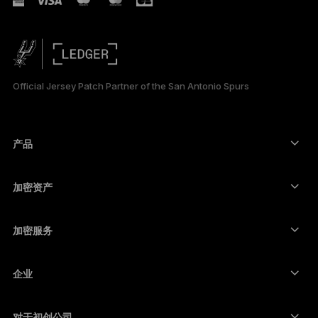
РУССКИЙ
日本語
Official Jersey Patch Partner of the San Antonio Spurs
한국어
العربية
产品
安全触摸屏签署设备
硬件钱包
加密资产
比特币钱包
Ledger Nano Gen5
以太坊钱包
Ledger Stax
加密服务
加密货币价格
索拉纳钱包
Ledger Flex
购买加密货币
卡尔达诺钱包
Ledger Nano Classics
企业
Ledger 企业解决方案
加密货币权益质押
瑞波币钱包
比较我们的设备
互换加密货币
门罗币钱包
捆绑销售
对于初创公司