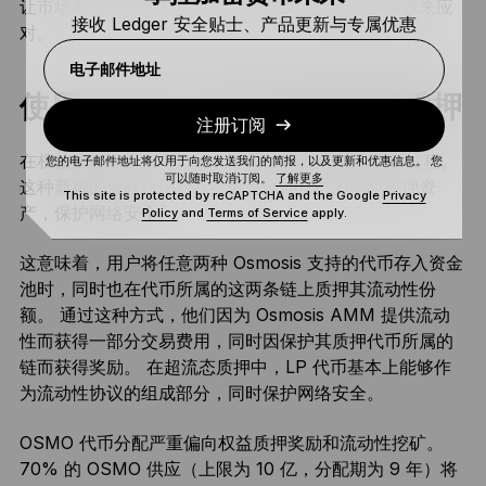
让市场参与者可以自我识别机会并通过调整各种参数来应
接收 Ledger 安全贴士、产品更新与专属优惠
对。
电子邮件地址
使用 OSMO 代币进行超流态质押
注册订阅
在权益质押方面，Osmosis 使用独特的超流态质押过程。
您的电子邮件地址将仅用于向您发送我们的简报，以及更新和优惠信息。 您
可以随时取消订阅。
了解更多
这种新颖的流程让用户在提供资金池资产的同时质押资
This site is protected by reCAPTCHA and the Google
Privacy
产，保护网络安全。
Policy
and
Terms of Service
apply.
这意味着，用户将任意两种 Osmosis 支持的代币存入资金
池时，同时也在代币所属的这两条链上质押其流动性份
额。 通过这种方式，他们因为 Osmosis AMM 提供流动
性而获得一部分交易费用，同时因保护其质押代币所属的
链而获得奖励。 在超流态质押中，LP 代币基本上能够作
为流动性协议的组成部分，同时保护网络安全。
OSMO 代币分配严重偏向权益质押奖励和流动性挖矿。
70% 的 OSMO 供应（上限为 10 亿，分配期为 9 年）将