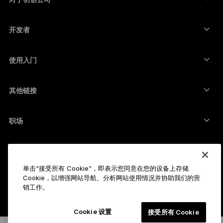
来自 Ledger Cathay Capital 的资金
泰达币钱包
配件
查看所有资产
所有产品
开发者
开发者门户
Ledger Wallet 应用程序
使用入门
开始使用 Ledger 设备
兼容的钱包和服务
其他链接
支持
如何购买比特币
赏金计划
比特币硬件钱包
职场
加入我们
转销商
全部职位
Ledger 媒体资料包
简介
我们的愿景
联署营销
单击“接受所有 Cookie”，即表示您同意在您的设备上存储
Cookie，以增强网站导航、分析网站使用情况并协助我们的营
Ledger 学院
状态
法律
销工作。
法律中心
公司
开发者
销售条款与条件
博客
合作伙伴
Cookie 设置
接受所有 Cookie