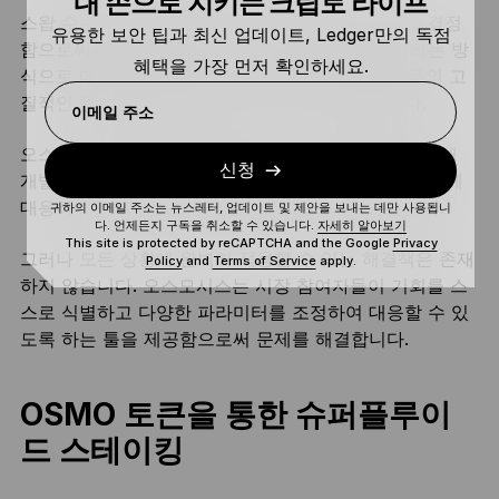
내 손으로 지키는 크립토 라이프
스왑 수수료, 토큰 요율, 보상 인센티브를 유연하게 결정
유용한 보안 팁과 최신 업데이트, Ledger만의 독점
함으로써 유동성 풀은 시장의 변화에 성공을 보장하는 방
혜택을 가장 먼저 확인하세요.
식으로 대응할 수 있습니다. 즉, 지금까지 유동성 풀의 고
질적인 문제였던 불안정과 싸우는 것이 가능합니다.
이메일 주소
오스모시스는 사용자 지정이라는 추가적인 계층을 통해
신청
개발자가 최적의 전략을 수정하고 변화하는 시장 상황에
대응하여 유동성 풀의 성공을 보장하도록 지원합니다.
귀하의 이메일 주소는 뉴스레터, 업데이트 및 제안을 보내는 데만 사용됩니
다. 언제든지 구독을 취소할 수 있습니다.
자세히 알아보기
This site is protected by reCAPTCHA and the Google
Privacy
그러나 모든 상황에 완벽히 적용할 수 있는 해결책은 존재
Policy
and
Terms of Service
apply.
하지 않습니다. 오스모시스는 시장 참여자들이 기회를 스
스로 식별하고 다양한 파라미터를 조정하여 대응할 수 있
도록 하는 툴을 제공함으로써 문제를 해결합니다.
OSMO 토큰을 통한 슈퍼플루이
드 스테이킹