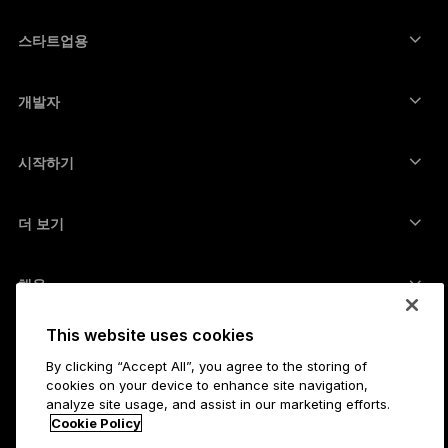
Ledger 기업용 솔루션
암호화폐 스테이킹
리플(XRP) 지갑
장치 비교하기
암호화폐 스왑
모네로 지갑
번들
스타트업용
Ledger Cathay Capital에서의 펀딩
USDT 지갑
액세서리
모든 자산 보기
모든 제품
개발자
개발자 포털
Ledger Wallet 앱
시작하기
Ledger 장치 이용을 시작하세요
호환 가능한 지갑 및 서비스
더 보기
지원
비트코인 구매 방법
바운티 프로그램
비트코인 하드웨어 지갑
채용
가입하기
리셀러
This website uses cookies
모든 채용
Ledger 프레스 키트
소개
By clicking “Accept All”, you agree to the storing of
Ledger의 비전
제휴사
cookies on your device to enhance site navigation,
Ledger 아카데미
analyze site usage, and assist in our marketing efforts.
상태
법무
Cookie Policy
법률센터
기업
개발자