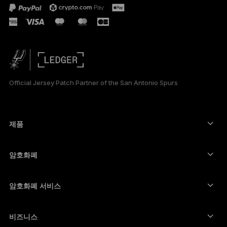
ESPAÑOL
РУССКИЙ
简体中文
Official Jersey Patch Partner of the San Antonio Spurs
日本語
العربية
제품
보안 터치스크린 사이너
하드웨어 지갑
암호화폐
비트코인 지갑
Ledger Nano Gen5
이더리움 지갑
Ledger Stax
암호화폐 서비스
암호화폐 가격
솔라나 지갑
Ledger Flex
암호화폐 구매
카르다노 지갑
Ledger Nano Classics
비즈니스