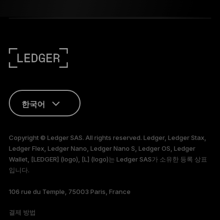
한국어
ENGLISH
Copyright © Ledger SAS. All rights reserved. Ledger, Ledger Stax,
Ledger Flex, Ledger Nano, Ledger Nano S, Ledger OS, Ledger
FRANÇAIS
Wallet, [LEDGER] (logo), [L] (logo)는 Ledger SAS가 소유한 등록 상표
입니다.
TÜRKÇE
106 rue du Temple, 75003 Paris, France
DEUTSCH
결제 방법
PORTUGUÊS