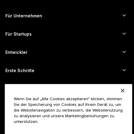
Krypto-Kurse
Solana-Wallet
Ledger Flex
Kryptos kaufen
Cardano-Wallet
Ledger Nano Classics
Für Unternehmen
Unternehmenslösungen von Ledger
Krypto-Staking
XRP-Wallet
Unsere Geräte vergleichen
Kryptos umtauschen
Monero-Wallet
Bündel
Für Startups
Finanzierung durch Ledger Cathay Capital
USDT-Wallet
Zubehör
Alle Vermögenswerte ansehen
Alle Produkte
Entwickler
Entwicklerportal
Ledger Wallet-App
Erste Schritte
Erste Schritte mit Ihrem Ledger-Gerät
Kompatible Wallets und Services
Siehe auch
Unterstützung
So kauft man Bitcoin
Wenn Sie auf „Alle Cookies akzeptieren“ klicken, stimmen
Sie der Speicherung von Cookies auf Ihrem Gerät zu, um
Bounty-Programm
Bitcoin-Hardware-Wallet
Karriere
die Websitenavigation zu verbessern, die Websitenutzung
Join Ledger
Reseller
zu analysieren und unsere Marketingbemühungen zu
unterstützen.
Alle Jobs
Ledger-Pressemappe
Über uns
Unsere Vision
Affiliates