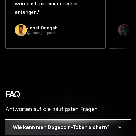
würde ich mit einem Ledger
anfangen."
Janet Onagah
Pr
@Janet_Oganah
@p
FAQ
Antworten auf die häufigsten Fragen.
Wie kann man Dogecoin-Token sichern?