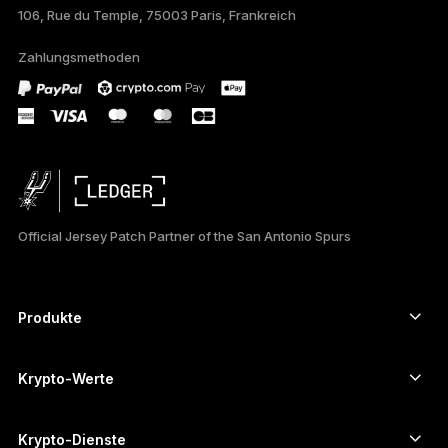
106, Rue du Temple, 75003 Paris, Frankreich
PORTUGUÊS
Zahlungsmethoden
ภาษาไทย
Official Jersey Patch Partner of the San Antonio Spurs
Produkte
Secure-touchscreen signers
Hardware Wallet
Krypto-Werte
Bitcoin-Wallet
Ledger Nano Gen5
Ethereum-Wallet
Ledger Stax
Krypto-Dienste