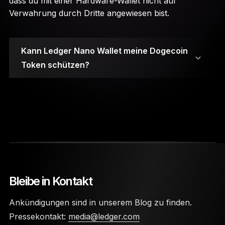
dass du mit einer Hardware-Wallet nicht auf
Verwahrung durch Dritte angewiesen bist.
Kann Ledger Nano Wallet meine Dogecoin
Token schützen?
Deine privaten Schlüssel werden auf Secure
Element-Chips gespeichert.
Bleibe in Kontakt
Für den Zugriff auf die Wallet sind ein PIN-Code
Ankündigungen sind in unserem Blog zu finden.
und eine 24-Wörter-Wiederherstellungsphrase
Pressekontakt:
media@ledger.com
erforderlich.