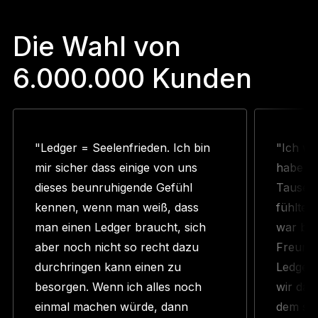
Die Wahl von
6.000.000 Kunden
"Ledger = Seelenfrieden. Ich bin
"Ich wu
mir sicher dass einige von uns
habe N
dieses beunruhigende Gefühl
Tausend
kennen, wenn man weiß, dass
fühlte 
man einen Ledger braucht, sich
war ber
aber noch nicht so recht dazu
Freund 
durchringen kann einen zu
Ledger 
besorgen. Wenn ich alles noch
wir das
einmal machen würde, dann
dem sch