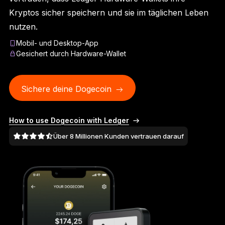
Ledger Flex™
Kryptos sicher speichern und sie im täglichen Leben
Der neue Standard
nutzen.
Mobil- und Desktop-App
Ledger Nano
Gen5
Gesichert durch Hardware-Wallet
So individuell wie du
NEUE FARBEN
Sichere deine Dogecoin
Ledger Nano
Klassiker
Zuverlässiger Backup-Schutz
How to use Dogecoin with Ledger
Über 8 Millionen Kunden vertrauen darauf
Gesamtes Sortiment anzeigen
Hardware-Wallets
Paket-Angebote