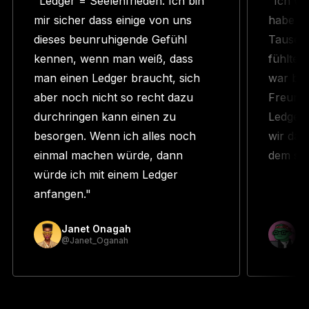
"Ledger = Seelenfrieden. Ich bin
"Ich wu
mir sicher dass einige von uns
habe N
dieses beunruhigende Gefühl
Tausend
kennen, wenn man weiß, dass
fühlte 
man einen Ledger braucht, sich
war ber
aber noch nicht so recht dazu
Freund 
durchringen kann einen zu
Ledger 
besorgen. Wenn ich alles noch
wir das
einmal machen würde, dann
dem sch
würde ich mit einem Ledger
anfangen."
Janet Onagah
Pr
@Janet_Oganah
@p