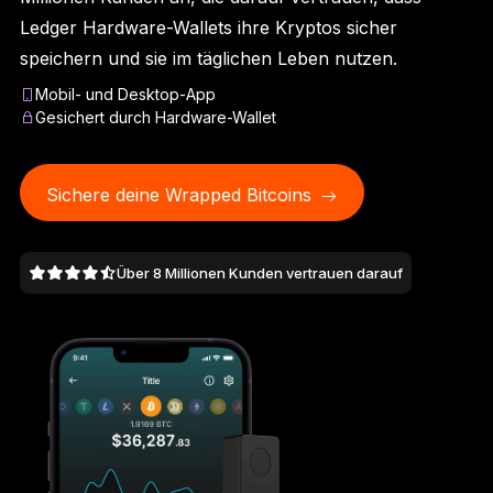
Ledger Flex™
Ledger Hardware-Wallets ihre Kryptos sicher
Der neue Standard
speichern und sie im täglichen Leben nutzen.
Mobil- und Desktop-App
Ledger Nano
Gen5
Gesichert durch Hardware-Wallet
So individuell wie du
NEUE FARBEN
Sichere deine Wrapped Bitcoins
Ledger Nano
Klassiker
Zuverlässiger Backup-Schutz
Über 8 Millionen Kunden vertrauen darauf
Gesamtes Sortiment anzeigen
Hardware-Wallets
Paket-Angebote