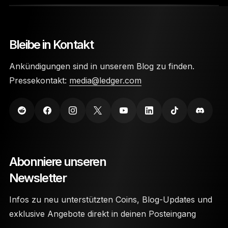
Deine privaten Schlüssel werden auf Secure
Element-Chips gespeichert.
Bleibe in Kontakt
Für den Zugriff auf die Wallet sind ein PIN-Code
Ankündigungen sind in unserem Blog zu finden.
und eine 24-Wörter-Wiederherstellungsphrase
Pressekontakt:
media@ledger.com
erforderlich.
Ledger Nano Wallets wurden aus äußerst
langlebigen Materialien hergestellt, um sie vor
physischen Schäden zu schützen.
Abonniere unseren
Newsletter
Infos zu neu unterstützten Coins, Blog-Updates und
exklusive Angebote direkt in deinen Posteingang