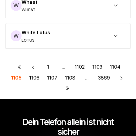
Wheat
W
WHEAT
Sicheres WHEAT
Senden/Empfangen
Kaufen
Umtauschen
Staken
Kompatibel mit Wallets von Drittanbietern
White Lotus
W
LOTUS
Sicheres LOTUS
Senden/Empfangen
Kaufen
Umtauschen
Staken
Kompatibel mit Wallets von Drittanbietern
«
1
...
1102
1103
1104
1105
1106
1107
1108
...
3869
»
Dein Telefon allein ist nicht
sicher