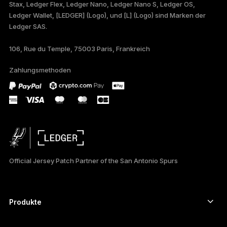
Stax, Ledger Flex, Ledger Nano, Ledger Nano S, Ledger OS,
FRANÇAIS
Ledger Wallet, [LEDGER] (Logo), und [L] (Logo) sind Marken der
Ledger SAS.
TÜRKÇE
106, Rue du Temple, 75003 Paris, Frankreich
PORTUGUÊS
Zahlungsmethoden
ESPAÑOL
РУССКИЙ
简体中文
日本語
Official Jersey Patch Partner of the San Antonio Spurs
한국어
العربية
Produkte
ภาษาไทย
Secure-touchscreen signers