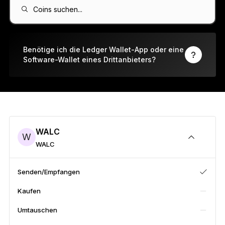
Ledger Flex™
Coins suchen...
Der neue Standard
Ledger Nano
Gen5
Benötige ich die Ledger Wallet-App oder eine
Software-Wallet eines Drittanbieters?
So individuell wie du
NEUE FARBEN
Ledger Nano
Klassiker
Zuverlässiger Backup-Schutz
WALC
W
WALC
Gesamtes Sortiment anzeigen
Senden/Empfangen
Kaufen
Hardware-Wallets
Umtauschen
Paket-Angebote