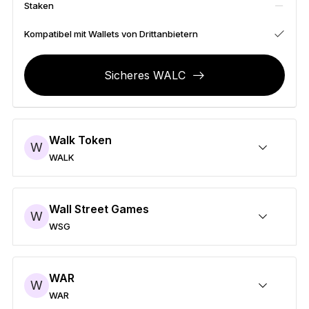
Staken
Zubehör
Wiederherstellungslösungen
Kompatibel mit Wallets von Drittanbietern
Limitierte Editionen
Sicheres WALC
Alle Produkte anzeigen
Ledger-Signer vergleichen
Walk Token
W
WALK
Sicheres WALK
Senden/Empfangen
Kaufen
Umtauschen
Staken
Kompatibel mit Wallets von Drittanbietern
Wall Street Games
W
WSG
Sicheres WSG
Senden/Empfangen
Kaufen
Umtauschen
Staken
Kompatibel mit Wallets von Drittanbietern
WAR
W
WAR