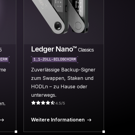
Ledger Nano™
5
Classics
HIRM
1,1-ZOLL-BILDSCHIRM
eme
Zuverlässige Backup-Signer
,
zum Swappen, Staken und
HODLn – zu Hause oder
unterwegs.
en.
4.5/5
Weitere Informationen