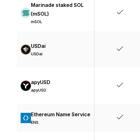
Marinade staked SOL
(mSOL)
mSOL
USDai
USDai
apyUSD
apyUSD
Ethereum Name Service
ENS