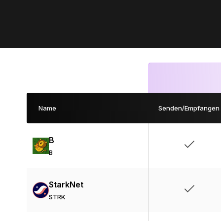
Name
Senden/Empfangen
B
B
StarkNet
STRK