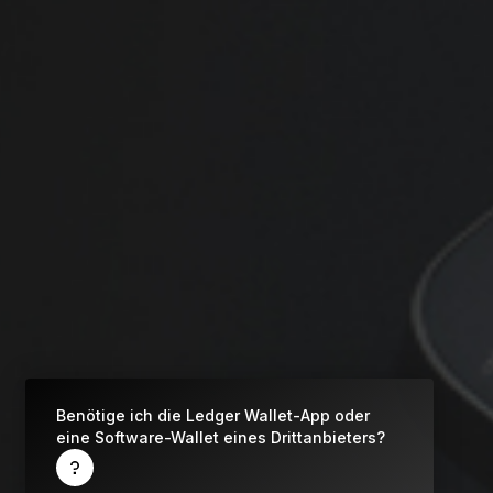
Zubehör
Was ist eine Cold-Wallet (Offline-Wallet)?
Alle Produkte anzeigen
Alle unterstützten Kryptos
Was ist ein privater Schlüssel?
Was ist eine Krypto-Wallet?
Ledger-Signer vergleichen
Benötige ich die Ledger Wallet-App oder
eine Software-Wallet eines Drittanbieters?