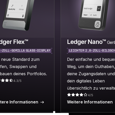
dger Flex™
Ledger Nano™
Gen
8-ZOLL-GORILLA GLASS-DISPLAY
LEICHTER 2,8-ZOLL-BILDSC
 neue Standard zum
Der einfache und bequ
fen, Swappen und
Weg, um dein Guthaben
bauen deines Portfolios.
deine Zugangsdaten und
dein digitales Leben
4.3/5
übersichtlich zu verwalt
4/5
tere Informationen
Weitere Informationen