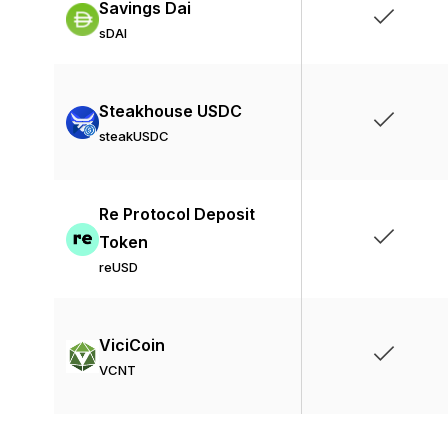
Savings Dai
sDAI
Steakhouse USDC
steakUSDC
Re Protocol Deposit
Token
reUSD
ViciCoin
VCNT