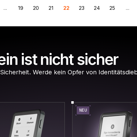
...
19
20
21
22
23
24
25
...
ein ist nicht sicher
Sicherheit. Werde kein Opfer von Identitätsdie
NEU