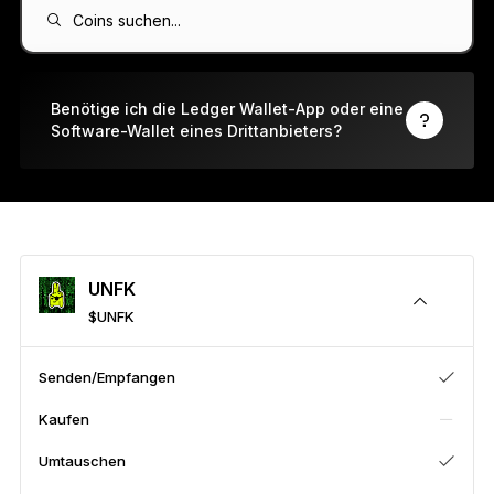
Ledger Flex™
Coins suchen...
Der neue Standard
Ledger Nano
Gen5
Benötige ich die Ledger Wallet-App oder eine
Software-Wallet eines Drittanbieters?
So individuell wie du
NEUE FARBEN
Ledger Nano
Klassiker
Zuverlässiger Backup-Schutz
UNFK
$UNFK
Gesamtes Sortiment anzeigen
Senden/Empfangen
Kaufen
Hardware-Wallets
Umtauschen
Paket-Angebote