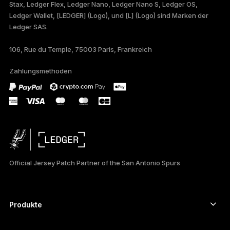
Stax, Ledger Flex, Ledger Nano, Ledger Nano S, Ledger OS,
FRANÇAIS
Ledger Wallet, [LEDGER] (Logo), und [L] (Logo) sind Marken der
Ledger SAS.
TÜRKÇE
106, Rue du Temple, 75003 Paris, Frankreich
PORTUGUÊS
Zahlungsmethoden
ESPAÑOL
РУССКИЙ
简体中文
日本語
Official Jersey Patch Partner of the San Antonio Spurs
한국어
العربية
Produkte
ภาษาไทย
Secure-touchscreen signers