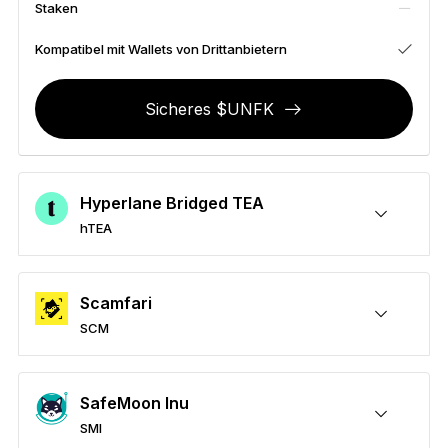
Staken
Zubehör
Wiederherstellungslösungen
Kompatibel mit Wallets von Drittanbietern
Limitierte Editionen
Sicheres $UNFK
Alle Produkte anzeigen
Ledger-Signer vergleichen
Hyperlane Bridged TEA
hTEA
Sicheres hTEA
Senden/Empfangen
Kaufen
Umtauschen
Staken
Kompatibel mit Wallets von Drittanbietern
Scamfari
SCM
Sicheres SCM
Senden/Empfangen
Kaufen
Umtauschen
Staken
Kompatibel mit Wallets von Drittanbietern
SafeMoon Inu
SMI