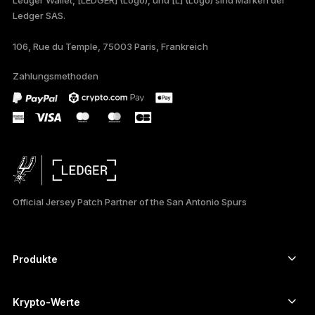
Ledger SAS.
TÜRKÇE
106, Rue du Temple, 75003 Paris, Frankreich
PORTUGUÊS
Zahlungsmethoden
ESPAÑOL
РУССКИЙ
简体中文
日本語
Official Jersey Patch Partner of the San Antonio Spurs
한국어
العربية
Produkte
ภาษาไทย
Secure-touchscreen signers
Hardware Wallet
Krypto-Werte