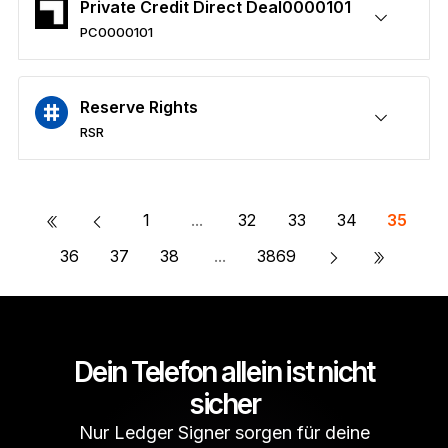
Private Credit Direct Deal0000101
PC0000101
Sicheres PC0000101
Senden/Empfangen
Kaufen
Umtauschen
Staken
Kompatibel mit Wallets von Drittanbietern
Reserve Rights
RSR
Sicheres RSR
Senden/Empfangen
Kaufen
Umtauschen
Staken
Kompatibel mit Wallets von Drittanbietern
«
1
...
32
33
34
35
»
36
37
38
...
3869
Dein Telefon allein ist nicht
sicher
Nur Ledger Signer sorgen für deine