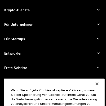
Bitcoin-Wallet
Ledger Nano Gen5
Ethereum-Wallet
Ledger Stax
Krypto-Dienste
Krypto-Kurse
Solana-Wallet
Ledger Flex
Kryptos kaufen
Cardano-Wallet
Ledger Nano Classics
Für Unternehmen
Unternehmenslösungen von Ledger
Krypto-Staking
XRP-Wallet
Unsere Geräte vergleichen
Kryptos umtauschen
Monero-Wallet
Bündel
Für Startups
Finanzierung durch Ledger Cathay Capital
USDT-Wallet
Zubehör
Alle Vermögenswerte ansehen
Alle Produkte
Entwickler
Entwicklerportal
Ledger Wallet-App
Erste Schritte
Erste Schritte mit Ihrem Ledger-Gerät
Kompatible Wallets und Services
Siehe auch
Unterstützung
So kauft man Bitcoin
Wenn Sie auf „Alle Cookies akzeptieren“ klicken, stimmen
Sie der Speicherung von Cookies auf Ihrem Gerät zu, um
Bounty-Programm
Bitcoin-Hardware-Wallet
Karriere
die Websitenavigation zu verbessern, die Websitenutzung
Join Ledger
Reseller
zu analysieren und unsere Marketingbemühungen zu