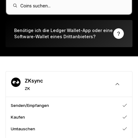
Ledger Flex™
Coins suchen...
Der neue Standard
Ledger Nano
Gen5
Benötige ich die Ledger Wallet-App oder eine
Software-Wallet eines Drittanbieters?
So individuell wie du
NEUE FARBEN
Ledger Nano
Klassiker
Zuverlässiger Backup-Schutz
ZKsync
ZK
Gesamtes Sortiment anzeigen
Senden/Empfangen
Kaufen
Hardware-Wallets
Umtauschen
Paket-Angebote