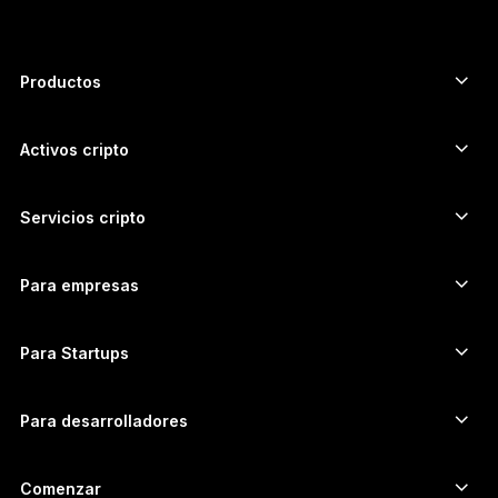
РУССКИЙ
简体中文
Productos
Signers con pantalla táctil segura
日本語
Hardware Wallet
Activos cripto
한국어
Billetera para Bitcoin
Ledger Nano Gen5
Billetera para Ethereum
Ledger Stax
Servicios cripto
العربية
Precios cripto
Billetera para Solana
Ledger Flex
Compra cripto
Billetera para Cardano
Ledger Nano Classics
Para empresas
Ledger Enterprise Solutions
Participación con cripto
Billetera para XRP
Compara nuestros dispositivos
Permuta tus cripto
Billetera para Monero
Paquetes
Para Startups
Financiación de Ledger Cathay Capital
Billetera para USDT
Accesorios
Ver todos los activos
Todos los productos
Para desarrolladores
Portal de Desarrolladores
Aplicación Ledger Wallet
Comenzar