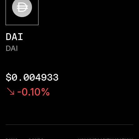
Ledger Flex
Le nouveau standard
Ledger Nano
Gen5
DAI
À votre image
COLORIS INÉDITS
DAI
Ledger Nano
Classics
Solution à toute épreuve
$0.004933
-0.10%
Découvrir
Wallets physiques
Bundles et packs