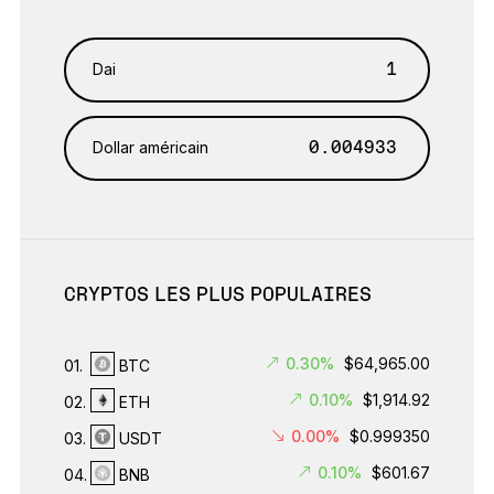
Dai
Dollar américain
CRYPTOS LES PLUS POPULAIRES
0.30%
$64,965.00
01.
BTC
0.10%
$1,914.92
02.
ETH
0.00%
$0.999350
03.
USDT
0.10%
$601.67
04.
BNB