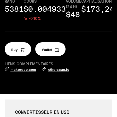
RANG
COURS
VOLUME
CAPITALISATION
Accessoires
(24 H)
5381
$0.004933
$173,24
Solutions de récupération
$48
-0.10%
Éditions limitées
Voir tout
Buy
Comparer les signers Ledger
Wallet
LIENS COMPLÉMENTAIRES
makerdao.com
etherscan.io
CONVERTISSEUR EN USD